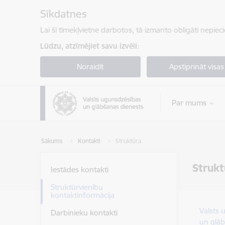
Pāriet uz lapas saturu
Sīkdatnes
Lai šī tīmekļvietne darbotos, tā izmanto obligāti nepiec
Lūdzu, atzīmējiet savu izvēli:
Noraidīt
Apstiprināt visas
Par mums
Sākums
Kontakti
Struktūra
Strukt
Iestādes kontakti
Struktūrvienību
kontaktinformācija
Valsts 
Darbinieku kontakti
un glāb