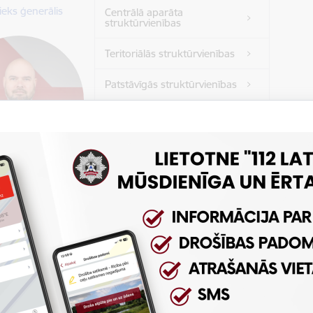
ieks ģenerālis
Centrālā aparāta
struktūrvienības
Teritoriālās struktūrvienības
Patstāvīgās struktūrvienības
Pakļautības iestādes
Latvijas Ugunsdzēsības
muzejs
ņš Baltmanis
ugunsdzēsības un
anas dienesta
nieks ģenerālis
371 62302144
 e-pastu