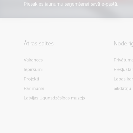
Piesakies jaunumu saņemšanai savā e-pastā.
Kājene
Ātrās saites
Noderīg
Vakances
Privātuma
Iepirkumi
Piekļūsta
Projekti
Lapas kar
Par mums
Sīkdatņu 
Latvijas Ugunsdzēsības muzejs