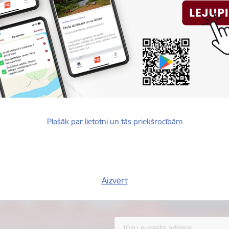
Plašāk par lietotni un tās priekšrocībām
Vai šī informācija bija noderīga?
Sniegt atsauksmi
Aizvērt