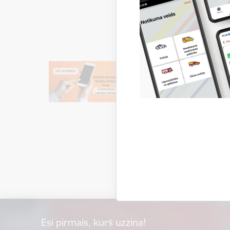
Esi pirmais, kurš uzzina!