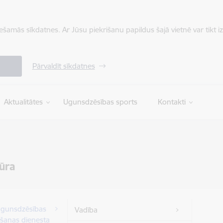
iešamās sīkdatnes. Ar Jūsu piekrišanu papildus šajā vietnē var tikt i
Pārvaldīt sīkdatnes
Aktualitātes
Ugunsdzēsības sports
Kontakti
ūra
ugunsdzēsības
Vadība
šanas dienesta