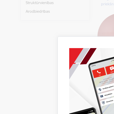
Struktūrvienības
priekšn
Arodbiedrības
Mārti
Valsts 
glābš
priekš
+
Sūtīt