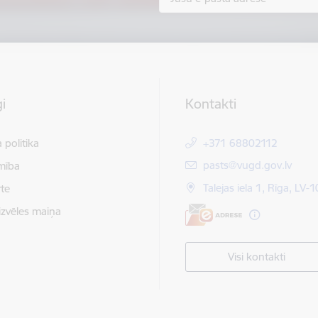
i
Kontakti
 politika
+371 68802112
E-pasts:
pasts@vugd.gov.lv
mība
Talejas iela 1, Rīga, LV-
te
izvēles maiņa
Visi kontakti