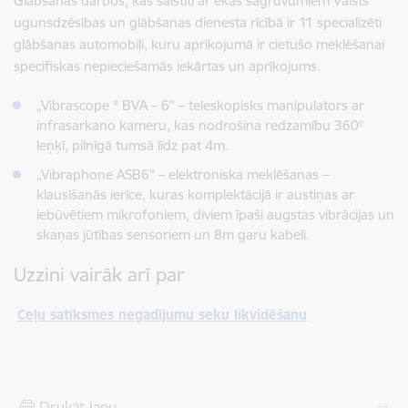
Glābšanas darbos, kas saistīti ar ēkas sagruvumiem Valsts
ugunsdzēsības un glābšanas dienesta rīcībā ir 11 specializēti
glābšanas automobiļi, kuru aprīkojumā ir cietušo meklēšanai
specifiskas nepieciešamās iekārtas un aprīkojums.
„Vibrascope ® BVA – 6” – teleskopisks manipulators ar
infrasarkano kameru, kas nodrošina redzamību 360º
leņķī, pilnīgā tumsā līdz pat 4m.
„Vibraphone ASB6” – elektroniska meklēšanas –
klausīšanās ierīce, kuras komplektācijā ir austiņas ar
iebūvētiem mikrofoniem, diviem īpaši augstas vibrācijas un
skaņas jūtības sensoriem un 8m garu kabeli.
Uzzini vairāk arī par
Ceļu satiksmes negadījumu seku likvidēšanu
Drukāt lapu