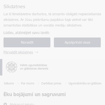
Pāriet uz lapas saturu
Sīkdatnes
Spied
lai meklētu
Enter
Lai šī tīmekļvietne darbotos, tā izmanto obligāti nepieciešamās
sīkdatnes. Ar Jūsu piekrišanu papildus šajā vietnē var tikt
izmantotas statistikas un sociālo mediju sīkdatnes.
Lūdzu, atzīmējiet savu izvēli:
Noraidīt
Apstiprināt visas
Pārvaldīt sīkdatnes
Sākums
Par mums
Darbības jomas
Ugunsdzēsība un glābšanas 
Ēku bojājumi un sagruvumi
Atskaņot tekstu