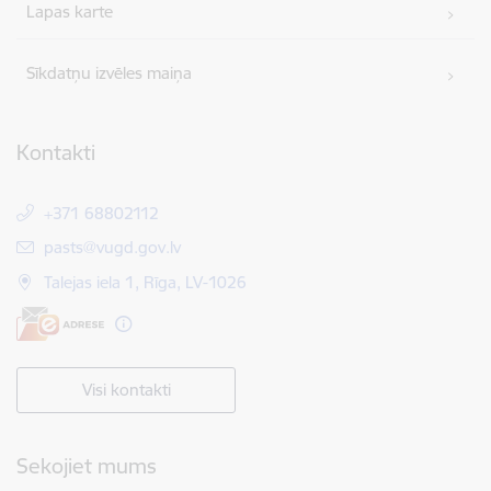
Lapas karte
Sīkdatņu izvēles maiņa
Kontakti
+371 68802112
E-pasts:
pasts@vugd.gov.lv
Talejas iela 1, Rīga, LV-1026
Visi kontakti
Sekojiet mums