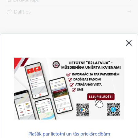
Dalīties
Vai šī informācija bija noderīga?
Plašāk par lietotni un tās priekšrocībām
Sniegt atsauksmi