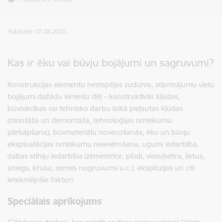
Publicēts: 07.08.2020.
Kas ir ēku vai būvju bojājumi un sagruvumi?
Konstrukcijas elementu nestspējas zudums, stiprinājumu vietu
bojājumi dažādu iemeslu dēļ – konstruktīvās kļūdas,
būvniecības vai tehnisko darbu laikā pieļautas kļūdas
(montāža un demontāža, tehnoloģijas noteikumu
pārkāpšana), būvmateriālu novecošanās, ēku un būvju
ekspluatācijas noteikumu neievērošana, uguns iedarbība,
dabas stihiju iedarbība (zemestrīce, plūdi, viesuļvētra, lietus,
sniegs, krusa, zemes nogruvums u.c.), eksplozijas un citi
ietekmējošie faktori.
Speciālais aprīkojums