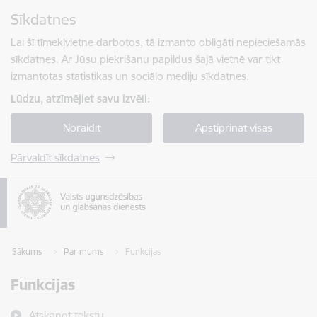
Pāriet uz lapas saturu
Sīkdatnes
Spied
lai meklētu
Enter
Lai šī tīmekļvietne darbotos, tā izmanto obligāti nepieciešamās
sīkdatnes. Ar Jūsu piekrišanu papildus šajā vietnē var tikt
izmantotas statistikas un sociālo mediju sīkdatnes.
Lūdzu, atzīmējiet savu izvēli:
Noraidīt
Apstiprināt visas
Pārvaldīt sīkdatnes
Sākums
Par mums
Funkcijas
Funkcijas
Atskaņot tekstu