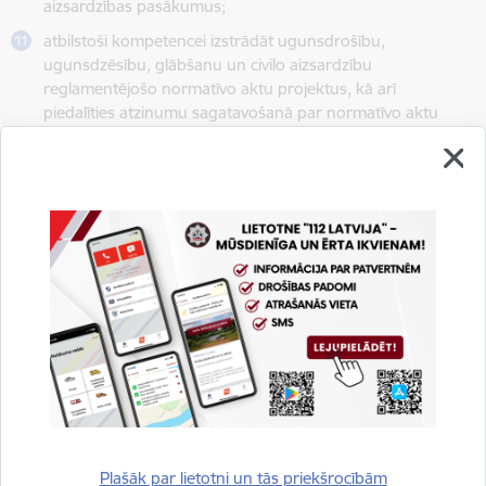
aizsardzības pasākumus;
atbilstoši kompetencei izstrādāt ugunsdrošību,
ugunsdzēsību, glābšanu un civilo aizsardzību
reglamentējošo normatīvo aktu projektus, kā arī
piedalīties atzinumu sagatavošanā par normatīvo aktu
projektiem, kurus izstrādā citas institūcijas;
apmācīt ugunsdrošības, ugunsdzēsības un glābšanas
darbos, kā arī civilās aizsardzības pasākumos iesaistāmās
personas un organizēt to darbību;
informēt sabiedrību ugunsdrošības un civilās aizsardzības
jomā;
vākt, saglabāt un popularizēt sabiedrībā ar Latvijas
ugunsdzēsības vēsturi un mūsdienām saistītās vērtības, kā
arī sekmēt to izmantošanu sabiedrības izglītošanai;
veikt citus normatīvajos aktos noteiktos uzdevumus.
Plašāk par lietotni un tās priekšrocībām