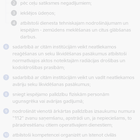
pēc ceļu satiksmes negadījumiem;
iekšējos ūdeņos;
atbilstoši dienesta tehniskajam nodrošinājumam un
iespējām - zemūdens meklēšanas un citus glābšanas
darbus.
sadarbībā ar citām institūcijām veikt neatliekamos
reaģēšanas un seku likvidēšanas pasākumus atbilstoši
normatīvajos aktos noteiktajām radiācijas drošības un
kodoldrošības prasībām;
sadarbībā ar citām institūcijām veikt un vadīt neatliekamos
avāriju seku likvidēšanas pasākumus;
sniegt iespējamo palīdzību fiziskām personām
ugunsgrēka vai avārijas gadījumā;
nodrošināt vienotā ārkārtas palīdzības izsaukumu numura
"112" zvanu saņemšanu, apstrādi un, ja nepieciešams, to
pāradresēšanu citiem operatīvajiem dienestiem;
atbilstoši kompetencei organizēt un īstenot civilās