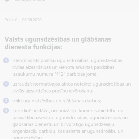
Publicēts: 08.06.2020.
Valsts ugunsdzēsības un glābšanas
dienesta funkcijas:
īstenot valsts politiku ugunsdrošības, ugunsdzēsības,
civilās aizsardzības un vienotā ārkārtas palīdzības
izsaukumu numura "112" darbības jomā;
uzraudzīt normatīvajos aktos noteikto ugunsdrošības un
civilās aizsardzības prasību ievērošanu;
veikt ugunsdzēsības un glābšanas darbus;
koordinēt iestāžu, organizāciju, komercsabiedrību un
pašvaldību izveidoto ugunsdrošības, ugunsdzēsības un
glābšanas dienestu un brīvprātīgo ugunsdzēsēju
organizāciju darbību, kas saistīta ar ugunsdrošību un
ugunsdzēsību.