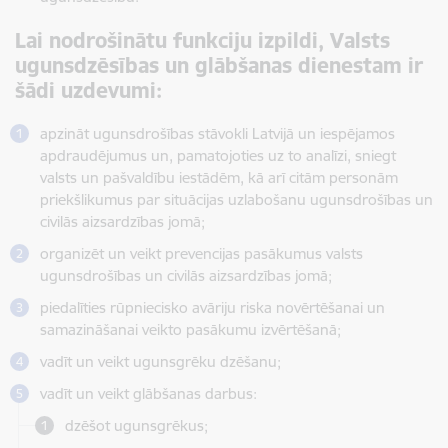
Lai nodrošinātu funkciju izpildi, Valsts
ugunsdzēsības un glābšanas dienestam ir
šādi uzdevumi:
apzināt ugunsdrošības stāvokli Latvijā un iespējamos
apdraudējumus un, pamatojoties uz to analīzi, sniegt
valsts un pašvaldību iestādēm, kā arī citām personām
priekšlikumus par situācijas uzlabošanu ugunsdrošības un
civilās aizsardzības jomā;
organizēt un veikt prevencijas pasākumus valsts
ugunsdrošības un civilās aizsardzības jomā;
piedalīties rūpniecisko avāriju riska novērtēšanai un
samazināšanai veikto pasākumu izvērtēšanā;
vadīt un veikt ugunsgrēku dzēšanu;
vadīt un veikt glābšanas darbus:
dzēšot ugunsgrēkus;