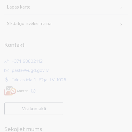
Lapas karte
Sīkdatņu izvēles maiņa
Kontakti
+371 68802112
E-pasts:
pasts@vugd.gov.lv
Talejas iela 1, Rīga, LV-1026
Visi kontakti
Sekojiet mums