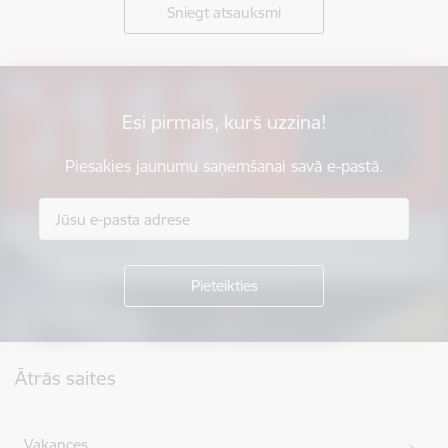
Sniegt atsauksmi
Esi pirmais, kurš uzzina!
Piesakies jaunumu saņemšanai savā e-pastā.
Kājene
Ātrās saites
Vakances