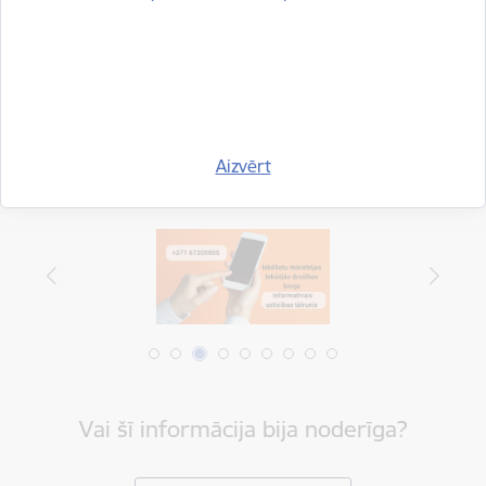
Drukāt lapu
Dalīties
Aizvērt
Vai šī informācija bija noderīga?