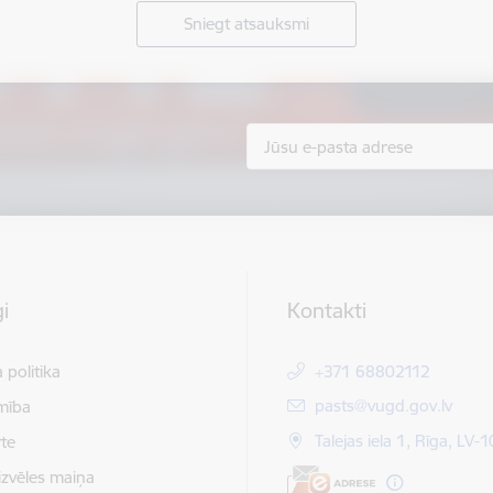
Sniegt atsauksmi
i
Kontakti
 politika
+371 68802112
E-pasts:
pasts@vugd.gov.lv
mība
Talejas iela 1, Rīga, LV-
te
izvēles maiņa