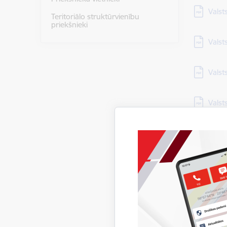
Lejupielā
Valst
Teritoriālo struktūrvienību
priekšnieki
Lejupielā
Valst
Lejupielā
Valst
Lejupielā
Valst
Lejupielā
Valst
Lejupielā
Valst
Lejupielā
Valst
Lejupielā
Pārsk