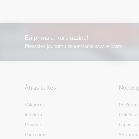
Esi pirmais, kurš uzzina!
Piesakies jaunumu saņemšanai savā e-pastā.
Kājene
Ātrās saites
Noderīg
Vakances
Privātuma
Iepirkumi
Piekļūsta
Projekti
Lapas kar
Par mums
Sīkdatņu 