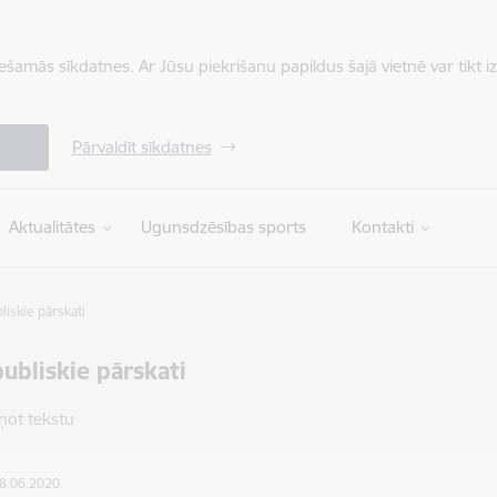
iešamās sīkdatnes. Ar Jūsu piekrišanu papildus šajā vietnē var tikt i
Pārvaldīt sīkdatnes
Aktualitātes
Ugunsdzēsības sports
Kontakti
iskie pārskati
ubliskie pārskati
ņot tekstu
08.06.2020.