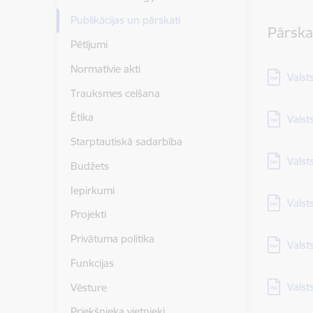
Publikācijas un pārskati
Pārska
Pētījumi
Normatīvie akti
Lejupielā
Valst
Trauksmes celšana
Lejupielā
Ētika
Valst
Starptautiskā sadarbība
Lejupielā
Valst
Budžets
Iepirkumi
Lejupielā
Valst
Projekti
Privātuma politika
Lejupielā
Valst
Funkcijas
Lejupielā
Valst
Vēsture
Priekšnieka vietnieki