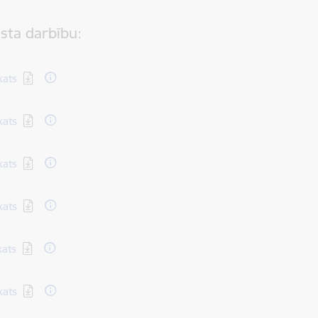
sta darbību:
kats
kats
kats
kats
kats
kats