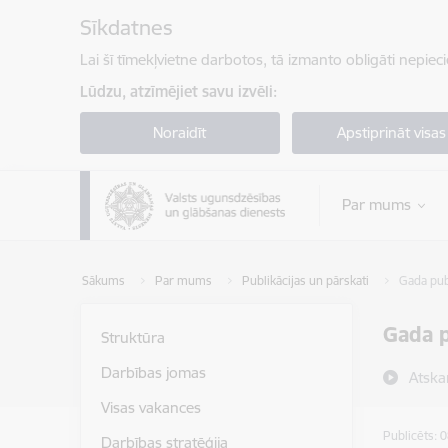
Pāriet uz lapas saturu
Sīkdatnes
Lai šī tīmekļvietne darbotos, tā izmanto obligāti nepiec
Lūdzu, atzīmējiet savu izvēli:
Noraidīt
Apstiprināt visas
Par mums
Sākums
Par mums
Publikācijas un pārskati
Gada publ
Gada p
Struktūra
Darbības jomas
Atska
Visas vakances
Publicēts: 
Darbības stratēģija