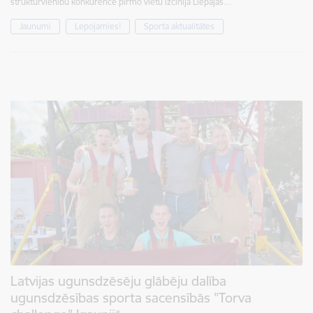
struktūrvienību konkurencē pirmo vietu izcīnīja Liepājas…
Jaunumi
Lepojamies!
Sporta aktualitātes
Latvijas ugunsdzēsēju glābēju dalība
ugunsdzēsības sporta sacensībās "Torva