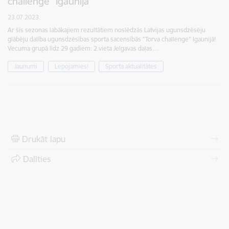
challenge" Igaunijā
23.07.2023.
Ar šīs sezonas labākajiem rezultātiem noslēdzās Latvijas ugunsdzēsēju
glābēju dalība ugunsdzēsības sporta sacensībās "Torva challenge" Igaunijā!
Vecuma grupā līdz 29 gadiem: 2.vieta Jelgavas daļas…
Jaunumi
Lepojamies!
Sporta aktualitātes
Drukāt lapu
Dalīties