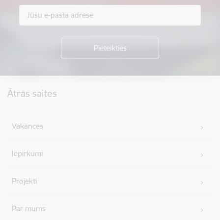
Kājene
Ātrās saites
Vakances
Iepirkumi
Projekti
Par mums