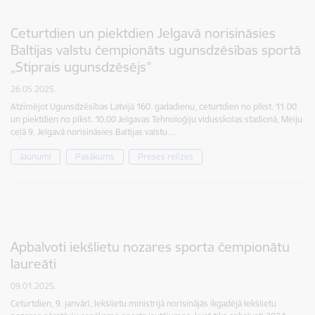
Ceturtdien un piektdien Jelgavā norisināsies
Baltijas valstu čempionāts ugunsdzēsības sportā
„Stiprais ugunsdzēsējs”
26.05.2025.
Atzīmējot Ugunsdzēsības Latvijā 160. gadadienu, ceturtdien no plkst. 11.00
un piektdien no plkst. 10.00 Jelgavas Tehnoloģiju vidusskolas stadionā, Meiju
ceļā 9, Jelgavā norisināsies Baltijas valstu…
Jaunumi
Pasākums
Preses relīzes
Apbalvoti iekšlietu nozares sporta čempionātu
laureāti
09.01.2025.
Ceturtdien, 9. janvārī, Iekšlietu ministrijā norisinājās ikgadējā Iekšlietu