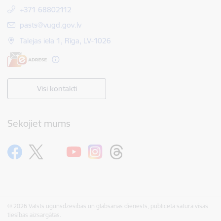
+371 68802112
E-pasts:
pasts@vugd.gov.lv
Talejas iela 1, Rīga, LV-1026
Visi kontakti
Sekojiet mums
© 2026 Valsts ugunsdzēsības un glābšanas dienests, publicētā satura visas
tiesības aizsargātas.