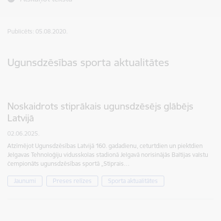
Publicēts: 05.08.2020.
Ugunsdzēsības sporta aktualitātes
Noskaidrots stiprākais ugunsdzēsējs glābējs
Latvijā
02.06.2025.
Atzīmējot Ugunsdzēsības Latvijā 160. gadadienu, ceturtdien un piektdien
Jelgavas Tehnoloģiju vidusskolas stadionā Jelgavā norisinājās Baltijas valstu
čempionāts ugunsdzēsības sportā „Stiprais…
Jaunumi
Preses relīzes
Sporta aktualitātes