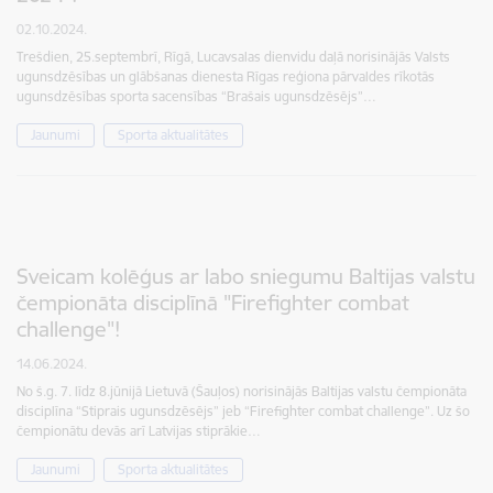
02.10.2024.
Trešdien, 25.septembrī, Rīgā, Lucavsalas dienvidu daļā norisinājās Valsts
ugunsdzēsības un glābšanas dienesta Rīgas reģiona pārvaldes rīkotās
ugunsdzēsības sporta sacensības “Brašais ugunsdzēsējs”…
Jaunumi
Sporta aktualitātes
Sveicam kolēģus ar labo sniegumu Baltijas valstu
čempionāta disciplīnā "Firefighter combat
challenge"!
14.06.2024.
No š.g. 7. līdz 8.jūnijā Lietuvā (Šauļos) norisinājās Baltijas valstu čempionāta
disciplīna “Stiprais ugunsdzēsējs” jeb “Firefighter combat challenge”. Uz šo
čempionātu devās arī Latvijas stiprākie…
Jaunumi
Sporta aktualitātes