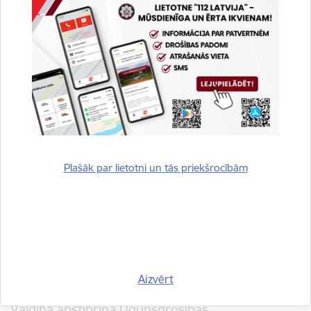
patvertņu pielāgošanai
27.05.2025.
Otrdien, 27. maijā, valdība apstiprināja Iekšlietu ministrijas sagatavoto
rīkojumu ar valsts un pašvaldību objektu un projektu iesniedzēju sarakstu,
kuri varēs saņemt ERAF finansējumu III…
Civilā aizsardzība
Iekšlietu ministrija
Jaunumi
Valdība atbalsta 7,34 miljonu eiro pārdali
ugunsdzēsības un glābšanas transportlīdzekļu
Plašāk par lietotni un tās priekšrocībām
iegādei
18.03.2025.
Otrdien, 18. martā, Ministru kabinets (MK) pieņēma rīkojuma projektu, kas
paredz 7 339 798 eiro pārdali Iekšlietu ministrijas budžetā, lai nodrošinātu
speciālo ugunsdzēsības un glābšanas…
Iekšlietu ministrija
Jaunumi
Aizvērt
Valdība apstiprina Ugunsdrošības,