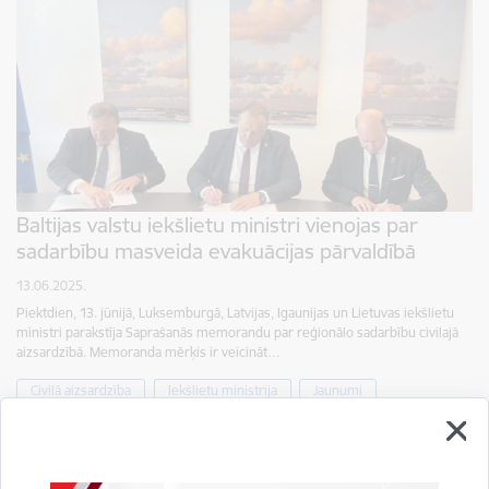
Baltijas valstu iekšlietu ministri vienojas par
sadarbību masveida evakuācijas pārvaldībā
13.06.2025.
Piektdien, 13. jūnijā, Luksemburgā, Latvijas, Igaunijas un Lietuvas iekšlietu
ministri parakstīja Saprašanās memorandu par reģionālo sadarbību civilajā
aizsardzībā. Memoranda mērķis ir veicināt…
Civilā aizsardzība
Iekšlietu ministrija
Jaunumi
Valdība atbalsta finansējuma piešķiršanu 570