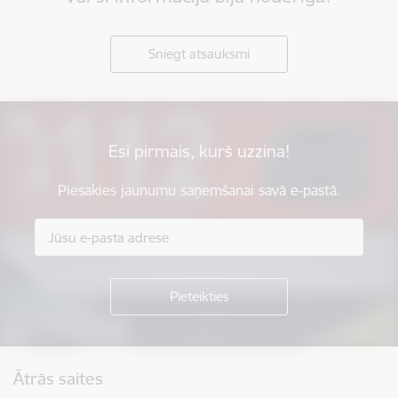
Sniegt atsauksmi
Esi pirmais, kurš uzzina!
Piesakies jaunumu saņemšanai savā e-pastā.
Kājene
Ātrās saites