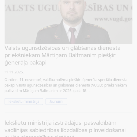
Valsts ugunsdzēsības un glābšanas dienesta
priekšniekam Mārtiņam Baltmanim piešķir
ģenerāļa pakāpi
11.11.2025.
Otrdien, 11. novembrī, valdība nolēma piešķirt ģenerāļa speciālo dienesta
pakāpi Valsts ugunsdzēsības un glābšanas dienesta (VUGD) priekšniekam
pulkvedim Mārtiņam Baltmanim ar 2025. gada 18…
Iekšlietu ministrija
Jaunumi
Iekšlietu ministrija izstrādājusi pašvaldībām
vadlīnijas sabiedrības līdzdalības pilnveidošanai