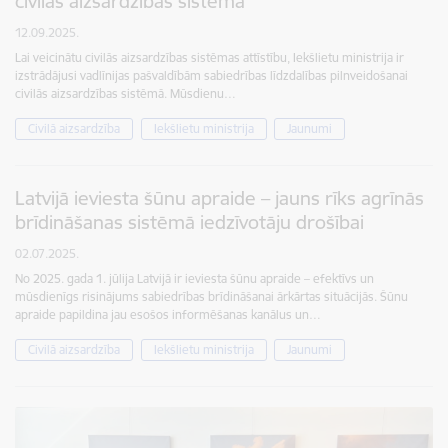
civilās aizsardzības sistēmā
12.09.2025.
Lai veicinātu civilās aizsardzības sistēmas attīstību, Iekšlietu ministrija ir
izstrādājusi vadlīnijas pašvaldībām sabiedrības līdzdalības pilnveidošanai
civilās aizsardzības sistēmā. Mūsdienu…
Civilā aizsardzība
Iekšlietu ministrija
Jaunumi
Latvijā ieviesta šūnu apraide – jauns rīks agrīnās
brīdināšanas sistēmā iedzīvotāju drošībai
02.07.2025.
No 2025. gada 1. jūlija Latvijā ir ieviesta šūnu apraide – efektīvs un
mūsdienīgs risinājums sabiedrības brīdināšanai ārkārtas situācijās. Šūnu
apraide papildina jau esošos informēšanas kanālus un…
Civilā aizsardzība
Iekšlietu ministrija
Jaunumi