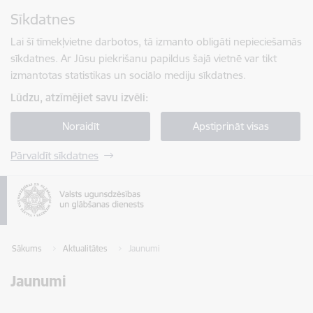
Pāriet uz lapas saturu
Sīkdatnes
Spied
lai meklētu
Enter
Lai šī tīmekļvietne darbotos, tā izmanto obligāti nepieciešamās
sīkdatnes. Ar Jūsu piekrišanu papildus šajā vietnē var tikt
izmantotas statistikas un sociālo mediju sīkdatnes.
Lūdzu, atzīmējiet savu izvēli:
Noraidīt
Apstiprināt visas
Pārvaldīt sīkdatnes
Sākums
Aktualitātes
Jaunumi
Jaunumi