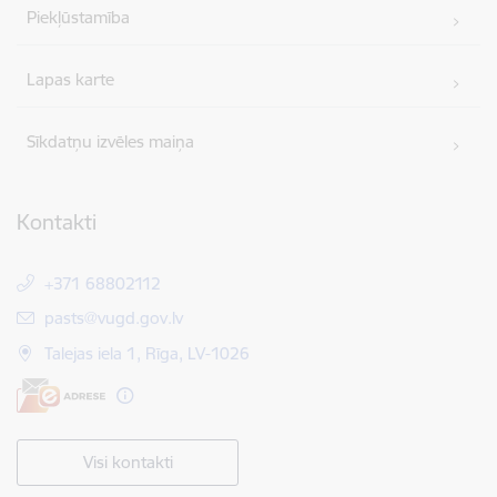
Piekļūstamība
Lapas karte
Sīkdatņu izvēles maiņa
Kontakti
+371 68802112
E-pasts:
pasts@vugd.gov.lv
Talejas iela 1, Rīga, LV-1026
Visi kontakti