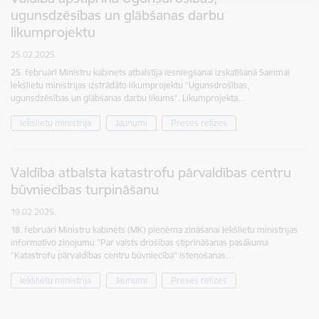
ugunsdzēsības un glābšanas darbu
likumprojektu
25.02.2025.
25. februārī Ministru kabinets atbalstīja iesniegšanai izskatīšanā Saeimai
Iekšlietu ministrijas izstrādāto likumprojektu “Ugunsdrošības,
ugunsdzēsības un glābšanas darbu likums”. Likumprojekta…
Iekšlietu ministrija
Jaunumi
Preses relīzes
Valdība atbalsta katastrofu pārvaldības centru
būvniecības turpināšanu
19.02.2025.
18. februārī Ministru kabinets (MK) pieņēma zināšanai Iekšlietu ministrijas
informatīvo ziņojumu "Par valsts drošības stiprināšanas pasākuma
“Katastrofu pārvaldības centru būvniecība” īstenošanas…
Iekšlietu ministrija
Jaunumi
Preses relīzes
Lapošana