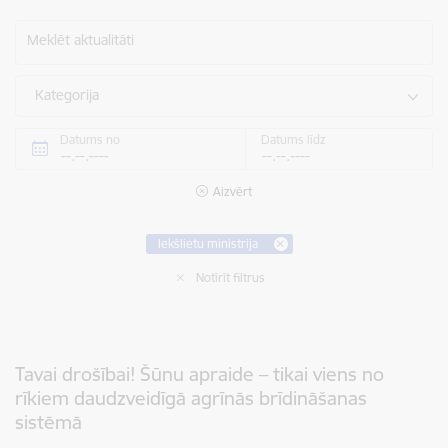
Meklēt aktualitāti
Kategorija
Datums no
Datums līdz
Aizvērt
Iekšlietu ministrija
Notīrīt filtrus
Tavai drošībai! Šūnu apraide – tikai viens no
rīkiem daudzveidīgā agrīnās brīdināšanas
sistēmā