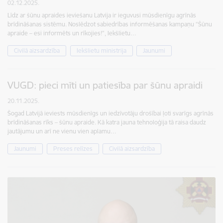
02.12.2025.
Līdz ar šūnu apraides ieviešanu Latvija ir ieguvusi mūsdienīgu agrīnās
brīdināšanas sistēmu. Noslēdzot sabiedrības informēšanas kampaņu “Šūnu
apraide – esi informēts un rīkojies!”, Iekšlietu…
Civilā aizsardzība
Iekšlietu ministrija
Jaunumi
VUGD: pieci mīti un patiesība par šūnu apraidi
20.11.2025.
Šogad Latvijā ieviests mūsdienīgs un iedzīvotāju drošībai ļoti svarīgs agrīnās
brīdināšanas rīks – šūnu apraide. Kā katra jauna tehnoloģija tā raisa daudz
jautājumu un arī ne vienu vien aplamu…
Jaunumi
Preses relīzes
Civilā aizsardzība