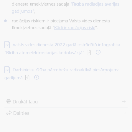
dienesta tīmekļvietnes sadaļā
"Rīcība radiācijas avārijas
gadījumos"
;
radiācijas riskiem ir pieejama Valsts vides dienesta
tīmekļvietnes sadaļā "
Kādi ir radiācijas riski
".
Lejupielādēt:
Valsts vides dienesta 2022.gadā izstrādātā infografika
"Rīcība atomelektrostacijas kodolavārijā"
Lejupielādēt:
Darbinieku rīcība pārrobežu radioaktīvā piesārņojuma
gadījumā
Drukāt lapu
Dalīties