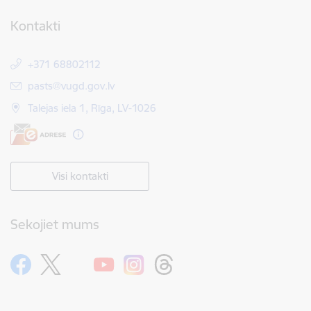
Kontakti
+371 68802112
E-pasts:
pasts@vugd.gov.lv
Talejas iela 1, Rīga, LV-1026
Visi kontakti
Sekojiet mums