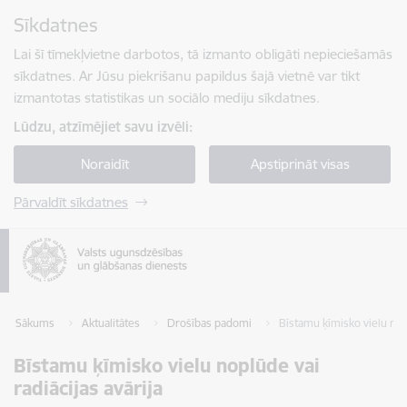
Pāriet uz lapas saturu
Sīkdatnes
Spied
lai meklētu
Enter
Lai šī tīmekļvietne darbotos, tā izmanto obligāti nepieciešamās
sīkdatnes. Ar Jūsu piekrišanu papildus šajā vietnē var tikt
izmantotas statistikas un sociālo mediju sīkdatnes.
Lūdzu, atzīmējiet savu izvēli:
Noraidīt
Apstiprināt visas
Pārvaldīt sīkdatnes
Sākums
Aktualitātes
Drošības padomi
Bīstamu ķīmisko vielu nopl
Bīstamu ķīmisko vielu noplūde vai
radiācijas avārija