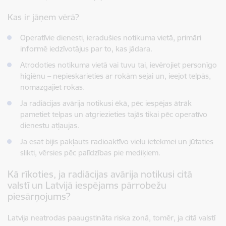
Kas ir jāņem vērā?
Operatīvie dienesti, ieradušies notikuma vietā, primāri
informē iedzīvotājus par to, kas jādara.
Atrodoties notikuma vietā vai tuvu tai, ievērojiet personīgo
higiēnu – nepieskarieties ar rokām sejai un, ieejot telpās,
nomazgājiet rokas.
Ja radiācijas avārija notikusi ēkā, pēc iespējas ātrāk
pametiet telpas un atgriezieties tajās tikai pēc operatīvo
dienestu atļaujas.
Ja esat bijis pakļauts radioaktīvo vielu ietekmei un jūtaties
slikti, vērsies pēc palīdzības pie mediķiem.
Kā rīkoties, ja radiācijas avārija notikusi citā
valstī un Latvijā iespējams pārrobežu
piesārņojums?
Latvija neatrodas paaugstināta riska zonā, tomēr, ja citā valstī