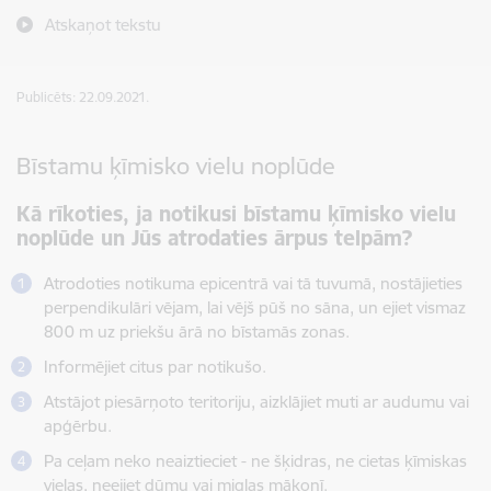
Atskaņot tekstu
Publicēts: 22.09.2021.
Bīstamu ķīmisko vielu noplūde
Kā rīkoties, ja notikusi bīstamu ķīmisko vielu
noplūde un Jūs atrodaties ārpus telpām?
Atrodoties notikuma epicentrā vai tā tuvumā, nostājieties
perpendikulāri vējam, lai vējš pūš no sāna, un ejiet vismaz
800 m uz priekšu ārā no bīstamās zonas.
Informējiet citus par notikušo.
Atstājot piesārņoto teritoriju, aizklājiet muti ar audumu vai
apģērbu.
Pa ceļam neko neaiztieciet - ne šķidras, ne cietas ķīmiskas
vielas, neejiet dūmu vai miglas mākonī.