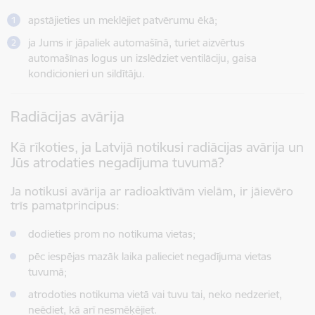
apstājieties un meklējiet patvērumu ēkā;
ja Jums ir jāpaliek automašīnā, turiet aizvērtus
automašīnas logus un izslēdziet ventilāciju, gaisa
kondicionieri un sildītāju.
Radiācijas avārija
Kā rīkoties, ja Latvijā notikusi radiācijas avārija un
Jūs atrodaties negadījuma tuvumā?
Ja notikusi avārija ar radioaktīvām vielām, ir jāievēro
trīs pamatprincipus:
dodieties prom no notikuma vietas;
pēc iespējas mazāk laika palieciet negadījuma vietas
tuvumā;
atrodoties notikuma vietā vai tuvu tai, neko nedzeriet,
neēdiet, kā arī nesmēķējiet.