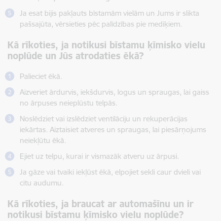
Ja esat bijis pakļauts bīstamām vielām un Jums ir slikta
pašsajūta, vērsieties pēc palīdzības pie mediķiem.
Kā rīkoties, ja notikusi bīstamu ķīmisko vielu
noplūde un Jūs atrodaties ēkā?
Palieciet ēkā.
Aizveriet ārdurvis, iekšdurvis, logus un spraugas, lai gaiss
no ārpuses neieplūstu telpās.
Noslēdziet vai izslēdziet ventilāciju un rekuperācijas
iekārtas. Aiztaisiet atveres un spraugas, lai piesārņojums
neiekļūtu ēkā.
Ejiet uz telpu, kurai ir vismazāk atveru uz ārpusi.
Ja gāze vai tvaiki iekļūst ēkā, elpojiet sekli caur dvieli vai
citu audumu.
Kā rīkoties, ja braucat ar automašīnu un ir
notikusi bīstamu ķīmisko vielu noplūde?