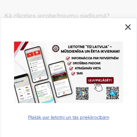
Kā rīkoties ierobežojumu gadījumā?
Kā rīkoties, ja atbildīgās iestādes iesaka
uzturēties telpās?
Esot telpās, aizveriet logus un durvis, izslēdziet ventilācijas
sistēmu, aizsedziet spraugas.
Ja pieskarieties laukā esošiem priekšmetiem, ievērojiet
personīgo higiēnu un, ieejot telpās, nomazgājiet rokas.
Ja esi bijis ārā nokrišņu laikā, pēc atgriešanās telpās
nomazgājieties dušā.
Ieejot telpās, pārvelciet gan apavus, gan apģērbu.
Novilktās drēbes salieciet polietilēna maisā, pēc tam
izmazgājiet un atkal variet valkāt.
Plašāk par lietotni un tās priekšrocībām
Kā rīkoties, ja atbildīgās iestādes nosaka
pārtikas un lauksaimniecības ierobežojumus?