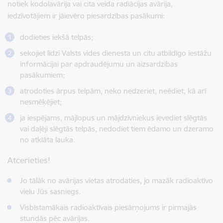
notiek kodolavārija vai cita veida radiācijas avārija,
iedzīvotājiem ir jāievēro piesardzības pasākumi:
dodieties iekšā telpās;
sekojiet līdzi Valsts vides dienesta un citu atbildīgo iestāžu
informācijai par apdraudējumu un aizsardzības
pasākumiem;
atrodoties ārpus telpām, neko nedzeriet, neēdiet, kā arī
nesmēķējiet;
ja iespējams, mājlopus un mājdzīvniekus ievediet slēgtās
vai daļēji slēgtās telpās, nedodiet tiem ēdamo un dzeramo
no atklāta lauka.
Atcerieties!
Jo tālāk no avārijas vietas atrodaties, jo mazāk radioaktīvo
vielu Jūs sasniegs.
Visbīstamākais radioaktīvais piesārņojums ir pirmajās
stundās pēc avārijas.