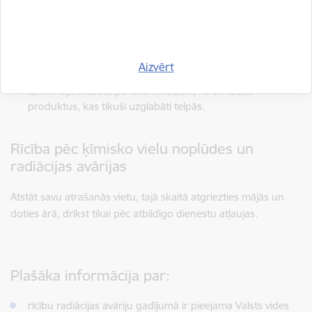
Nelietojiet pārtiku no atklāta lauka un meža, kamēr nav
izziņots, ka tas ir droši.
Nedzeriet ūdeni no atklātām virszemes ūdenstilpnēm un
Aizvērt
nenosegtām akām, kamēr nav izziņots, ka tas ir droši.
Izmantojiet fasētu pārtiku un ūdeni, kā arī tādus
produktus, kas tikuši uzglabāti telpās.
Rīcība pēc ķīmisko vielu noplūdes un
radiācijas avārijas
Atstāt savu atrašanās vietu, tajā skaitā atgriezties mājās un
doties ārā, drīkst tikai pēc atbildīgo dienestu atļaujas.
Plašāka informācija par:
rīcību radiācijas avāriju gadījumā ir pieejama Valsts vides