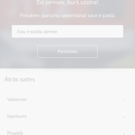
Esi pirmais, kurš uzzina!
Piesakies jaunumu saņemšanai savā e-pastā.
Kājene
Ātrās saites
Vakances
Iepirkumi
Projekti