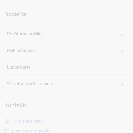
Noderīgi
Privātuma politika
Piekļūstamība
Lapas karte
Sīkdatņu izvēles maiņa
Kontakti
+371 68802112
E-pasts:
pasts@vugd.gov.lv