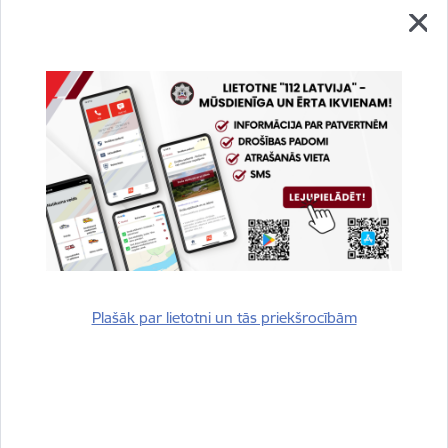
Vai šī informācija bija noderīga?
Sniegt atsauksmi
Plašāk par lietotni un tās priekšrocībām
Esi pirmais, kurš uzzina!
Piesakies jaunumu saņemšanai savā e-pastā.