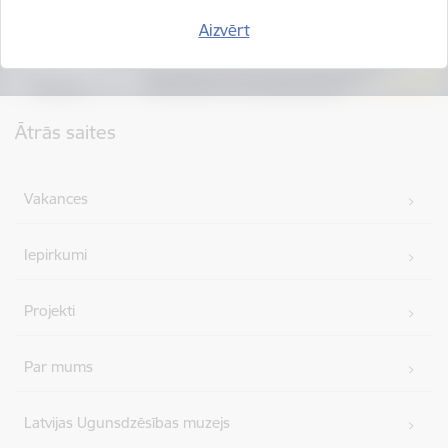
Aizvērt
Kājene
Ātrās saites
Vakances
Iepirkumi
Projekti
Par mums
Latvijas Ugunsdzēsības muzejs