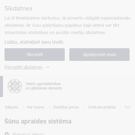
Pāriet uz lapas saturu
Sīkdatnes
Spied
lai meklētu
Enter
Lai šī tīmekļvietne darbotos, tā izmanto obligāti nepieciešamās
sīkdatnes. Ar Jūsu piekrišanu papildus šajā vietnē var tikt
izmantotas statistikas un sociālo mediju sīkdatnes.
Lūdzu, atzīmējiet savu izvēli:
Noraidīt
Apstiprināt visas
Pārvaldīt sīkdatnes
Sākums
Par mums
Darbības jomas
Civilā aizsardzība
Šūnu 
Šūnu apraides sistēma
Atskaņot tekstu