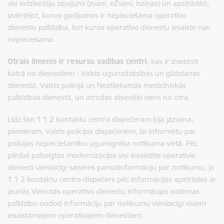
visi iedzīvotāju ziņojumi (zvani, eZvani, īsziņas) un apstrādāti,
izvērtējot, kuros gadījumos ir nepieciešama operatīvo
dienestu palīdzība, bet kuros operatīvo dienestu iesaiste nav
nepieciešama.
Otrais līmenis ir resursu vadības centri
, kas ir izveidoti
katrā no dienestiem - Valsts ugunsdzēsības un glābšanas
dienestā, Valsts policijā un Neatliekamās medicīniskās
palīdzības dienestā, un atrodas atsevišķi viens no otra.
Līdz šim 1 1 2 kontaktu centra dispečeram bija jāzvana,
piemēram, Valsts policijas dispečeriem, lai informētu par
policijas nepieciešamību ugunsgrēka notikuma vietā. Pēc
pilnībā pabeigtas modernizācijas visi iesaistītie operatīvie
dienesti vienlaicīgi saņems pamatinformāciju par notikumu, jo
1 1 2 kontaktu centra dispečers pēc informācijas apstrādes ar
jaunās Vienotās operatīvo dienestu informācijas sistēmas
palīdzību nodod informāciju par notikumu vienlaicīgi visiem
iesaistāmajiem operatīvajiem dienestiem.