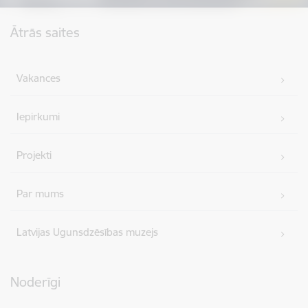
Kājene
Ātrās saites
Vakances
Iepirkumi
Projekti
Par mums
Latvijas Ugunsdzēsības muzejs
Noderīgi