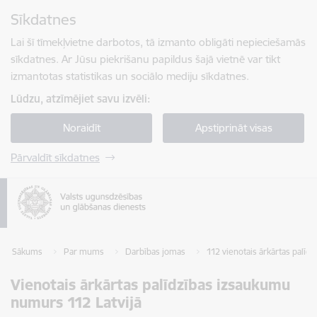
Pāriet uz lapas saturu
Sīkdatnes
Spied
lai meklētu
Enter
Lai šī tīmekļvietne darbotos, tā izmanto obligāti nepieciešamās
sīkdatnes. Ar Jūsu piekrišanu papildus šajā vietnē var tikt
izmantotas statistikas un sociālo mediju sīkdatnes.
Lūdzu, atzīmējiet savu izvēli:
Noraidīt
Apstiprināt visas
Pārvaldīt sīkdatnes
Sākums
Par mums
Darbības jomas
112 vienotais ārkārtas palī
Vienotais ārkārtas palīdzības izsaukumu
numurs 112 Latvijā