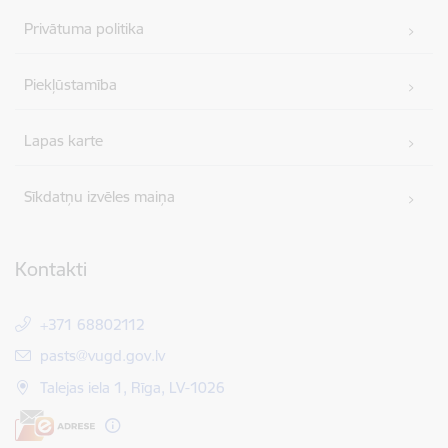
Privātuma politika
Piekļūstamība
Lapas karte
Sīkdatņu izvēles maiņa
Kontakti
+371 68802112
E-pasts:
pasts@vugd.gov.lv
Talejas iela 1, Rīga, LV-1026