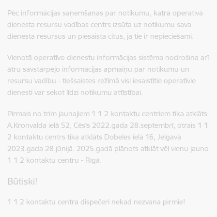
Pēc informācijas saņemšanas par notikumu, katra operatīvā
dienesta resursu vadības centrs izsūta uz notikumu sava
dienesta resursus un piesaista citus, ja tie ir nepieciešami.
Vienotā operatīvo dienestu informācijas sistēma nodrošina arī
ātru savstarpējo informācijas apmaiņu par notikumu un
resursu vadību - tiešsaistes režīmā visi iesaistītie operatīvie
dienesti var sekot līdzi notikumu attīstībai.
Pirmais no trim jaunajiem 1 1 2 kontaktu centriem tika atklāts
A.Kronvalda ielā 52, Cēsīs 2022.gada 28.septembrī, otrais 1 1
2 kontaktu centrs tika atklāts Dobeles ielā 16, Jelgavā
2023.gada 28.jūnijā. 2025.gadā plānots atklāt vēl vienu jauno
1 1 2 kontaktu centru - Rīgā.
Būtiski!
1 1 2 kontaktu centra dispečeri nekad nezvana pirmie!