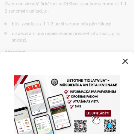
Zvanu no vienotā ārkārtas palīdzības izsaukumu numura 1 1
2 saņemsi tikai tad, ja:
būsi zvanījis uz 1 1 2 un šī saruna būs pārtrūkusi;
dispečeram būs nepieciešams precizēt informāciju, ko
sniedzi.
Atceries!
1 1 2 kontaktu centra dispečeri nekad neprasīs Tavu
personas kodu, bankas konta numuru u.tml. informāciju. Ja
saņem aizdomīgu zvanu - informē savu sakaru operatoru!
Uzzini!
Kad ZVANĪT uz tālruņa numuru 112
Kā rīkoties, kad zvani uz tālruņa numuru 112
Kad NEZVANĪT uz tālruņa numuru 112