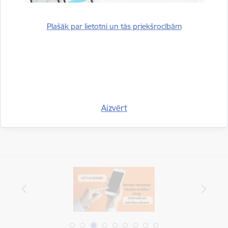
Vienotais ārkārtas palīdzības izsaukumu numurs 112
Eiropā
Plašāk par lietotni un tās priekšrocībām
Drukāt lapu
Dalīties
Aizvērt