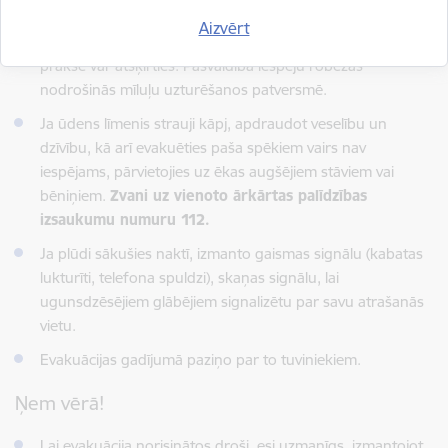
Ņem vērā, ka izmitināšanas vietās
l
olojumdzīvnieku
Aizvērt
uzturēšanās parasti nav atļauta, taču katrā pašvaldībā
prakse var atšķirties. Pašvaldība iespēju robežās
nodrošinās mīluļu uzturēšanos patversmē.
Ja ūdens līmenis strauji kāpj, apdraudot veselību un
dzīvību, kā arī evakuēties paša spēkiem vairs nav
iespējams, pārvietojies uz ēkas augšējiem stāviem vai
bēniņiem.
Zvani uz vienoto ārkārtas palīdzības
izsaukumu numuru 112.
Ja plūdi sākušies naktī, izmanto gaismas signālu (kabatas
lukturīti, telefona spuldzi), skaņas signālu, lai
ugunsdzēsējiem glābējiem signalizētu par savu atrašanās
vietu.
Evakuācijas gadījumā paziņo par to tuviniekiem.
Ņem vērā!
Lai evakuācija norisinātos droši, esi uzmanīgs, izmantojot