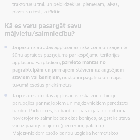
traktorus u.tml. un peldlīdzekļus, piemēram, laivas,
plostus u.tml., ja tādi ir.
Kā es varu pasargāt savu
mājvietu/saimniecību?
Ja īpašums atrodas applūšanas riska zonā un saņemts
šūnu apraides paziņojums par iespējamu teritorijas
applūšanu vai plūdiem,
pārvieto mantas no
pagrabtelpām un pirmajiem stāviem uz augšējiem
stāviem vai bēniņiem
, nostiprini pagalmā un mājas
tuvumā esošus priekšmetus.
Ja īpašums atrodas applūšanas riska zonā, laicīgi
parūpējies par mājlopiem un mājdzīvniekiem paredzēto
barību. Pārliecinies, ka barība ir pasargāta no mitruma,
novietojot to saimniecības ēkas bēniņos, augstākā stāvā
vai uz paaugstinājuma (piemēram, paletēm).
Mājdzīvniekiem esošo barību uzglabā hermētiskos