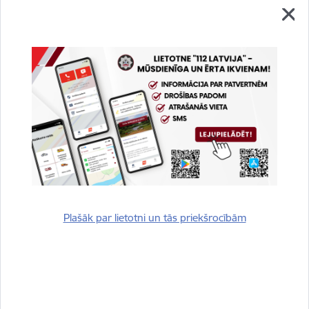
elektroenerģijas un gāzes padevi, vietējās apkures
ierīces un iekārtas, aizver logus, durvis, lūkas un
slēģus. Elektrības padevi atslēdz, izslēdzot
drošinātājus vai automātslēdžus. Tas nozīmē – nospiest
uz leju automātslēdžus, ko mēdz dēvēt arī par
drošības slēdžiem jeb drošinātājiem. Ja elektrību
atslēgt nav iespējams, turpini evakuāciju bez tās
atslēgšanas. Informācija par situāciju elektrotīklā
pieejama www.sadalestikls.lv.
Evakuējoties no mājokļa, dodies uz iepriekš izvēlētu vietu
pie radiem vai draugiem, ievērojot noteiktos satiksmes
ierobežojumus. Ja tev nepieciešama izmitināšana, tad
dodies uz pašvaldības teritorijā noteikto
pulcēšanās vietu,
Plašāk par lietotni un tās priekšrocībām
no kuras pašvaldība nodrošinās tavu nogādāšanu uz
izmitināšanas vietu vai, ja tas ir iespējams, dodies uzreiz uz
izmitināšanas vietu. Informācija par pulcēšanās un
izmitināšanas vietām būs atrodama pašvaldības
tīmekļvietnē un citos informācijas kanālos.