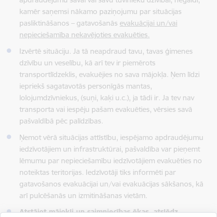
kamēr saņemsi nākamo paziņojumu par situācijas
pasliktināšanos – gatavošanās
evakuācijai un/vai
nepieciešamība nekavējoties evakuēties.
Izvērtē situāciju. Ja tā neapdraud tavu, tavas ģimenes
dzīvību un veselību, kā arī tev ir piemērots
transportlīdzeklis, evakuējies no sava mājokļa. Ņem līdzi
iepriekš sagatavotās personīgās mantas,
lolojumdzīvniekus, (suņi, kaķi u.c.), ja tādi ir. Ja tev nav
transporta vai iespēju pašam evakuēties, vērsies savā
pašvaldībā pēc palīdzības.
Ņemot vērā situācijas attīstību, iespējamo apdraudējumu
iedzīvotājiem un infrastruktūrai, pašvaldība var pieņemt
lēmumu par nepieciešamību iedzīvotājiem evakuēties no
noteiktas teritorijas. Iedzīvotāji tiks informēti par
gatavošanos evakuācijai un/vai evakuācijas sākšanos, kā
arī pulcēšanās un izmitināšanas vietām.
Atstājot mājokli un saimniecības ēkas, atslēdz