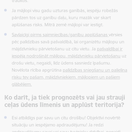
traukos.
Ja mājlopi visu gadu uzturas ganībās, iespēju robežās
pārdzen tos uz ganību daļu, kuru mazāk var skart
aplūšanas risks. Mitrā zemē mājlopi var iestigt.
Savlaicīgi pirms saimniecības/ganību applūšanas
vērsies
pēc palīdzības savā pašvaldībā, lai organizētu mājlopu un
mājdzīvnieku pārvietošanu uz citu vietu. Ja
pašvaldībai ir
iespēja nodrošināt mājlopu, mājdzīvnieku pārvietošanu
uz
drošu vietu, negaidi, līdz ūdens sasniedz īpašumu.
Novēlota rīcība apgrūtina
palīdzības sniegšanu un palielina
risku tev pašam, mājdzīvniekiem, mājlopiem un pašiem
glābējiem.
Ko darīt, ja tiek prognozēts vai jau strauji
ceļas ūdens līmenis un applūst teritorija?
Esi atbildīgs par savu un citu drošību! Objektīvi novērtē
situāciju un iespējamo apdraudējumu! Ja redzi
apdraudējumu savai vai savu tuvinieku dzīvībai, negaidi,