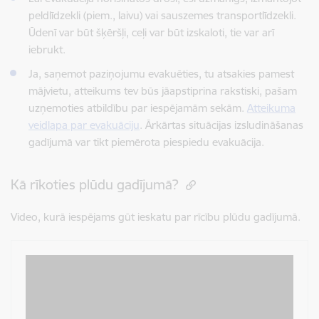
peldlīdzekli (piem., laivu) vai sauszemes transportlīdzekli.
Ūdenī var būt šķēršļi, ceļi var būt izskaloti, tie var arī
iebrukt.
Ja, saņemot paziņojumu evakuēties, tu atsakies pamest
mājvietu, atteikums tev būs jāapstiprina rakstiski, pašam
uzņemoties atbildību par iespējamām sekām.
Atteikuma
veidlapa par evakuāciju
. Ārkārtas situācijas izsludināšanas
gadījumā var tikt piemērota piespiedu evakuācija.
Kā rīkoties plūdu gadījumā?
Video, kurā iespējams gūt ieskatu par rīcību plūdu gadījumā.