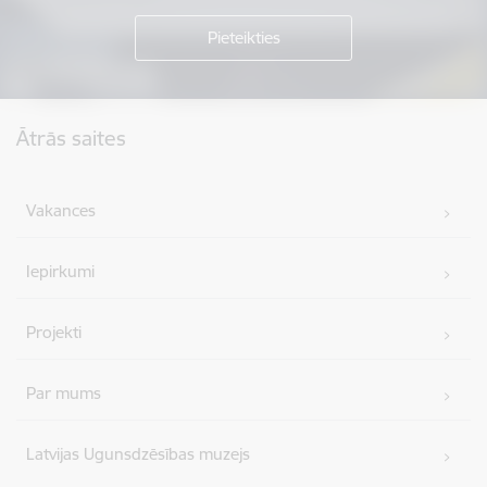
Kājene
Ātrās saites
Vakances
Iepirkumi
Projekti
Par mums
Latvijas Ugunsdzēsības muzejs