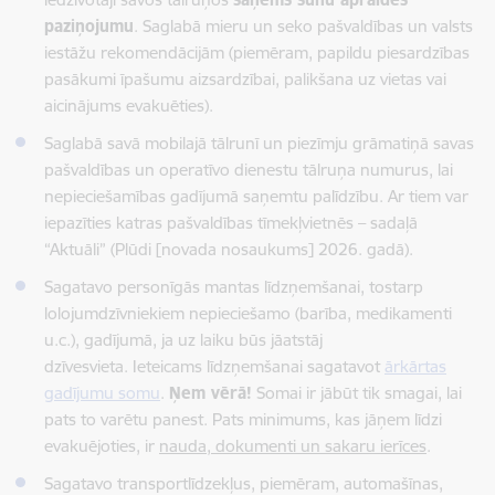
paziņojumu
. Saglabā mieru un seko pašvaldības un valsts
iestāžu rekomendācijām (piemēram, papildu piesardzības
pasākumi īpašumu aizsardzībai, palikšana uz vietas vai
aicinājums evakuēties).
Saglabā savā mobilajā tālrunī un piezīmju grāmatiņā savas
pašvaldības un operatīvo dienestu tālruņa numurus, lai
nepieciešamības gadījumā saņemtu palīdzību. Ar tiem var
iepazīties katras pašvaldības tīmekļvietnēs – sadaļā
“Aktuāli” (Plūdi [novada nosaukums] 2026. gadā).
Sagatavo personīgās mantas līdzņemšanai, tostarp
lolojumdzīvniekiem nepieciešamo (barība, medikamenti
u.c.), gadījumā, ja uz laiku būs jāatstāj
dzīvesvieta. Ieteicams līdzņemšanai sagatavot
ārkārtas
gadījumu somu
.
Ņem vērā!
Somai ir jābūt tik smagai, lai
pats to varētu panest. Pats minimums, kas jāņem līdzi
evakuējoties, ir
nauda, dokumenti un sakaru ierīces
.
Sagatavo transportlīdzekļus, piemēram, automašīnas,