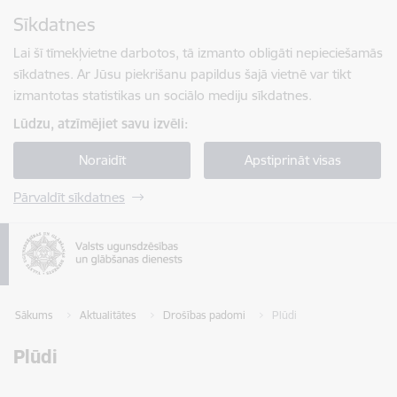
Pāriet uz lapas saturu
Sīkdatnes
Spied
lai meklētu
Enter
Lai šī tīmekļvietne darbotos, tā izmanto obligāti nepieciešamās
sīkdatnes. Ar Jūsu piekrišanu papildus šajā vietnē var tikt
izmantotas statistikas un sociālo mediju sīkdatnes.
Lūdzu, atzīmējiet savu izvēli:
Noraidīt
Apstiprināt visas
Pārvaldīt sīkdatnes
Sākums
Aktualitātes
Drošības padomi
Plūdi
Plūdi