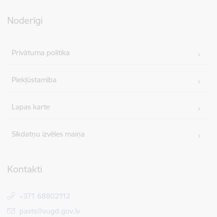
Noderīgi
Privātuma politika
Piekļūstamība
Lapas karte
Sīkdatņu izvēles maiņa
Kontakti
+371 68802112
E-pasts:
pasts@vugd.gov.lv