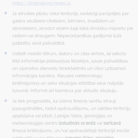
https://bridinajumi.meteo.lv
.
Ja atrodies plūdu riska teritorijā, savlaicīgi parūpējies par
gados vecākiem cilvēkiem, bērniem, invalīdiem un
slimniekiem, atrodot viņiem šajā laikā drošāku mājvietu pie
radiem vai draugiem. Nepieciešamības gadījumā lūdz
palīdzību savā pašvaldībā.
Uzlādē mobilo tālruni, datoru un citas ierīces, lai sekotu
līdzi informācijai plašsaziņas līdzekļos, savas pašvaldības
un operatīvo dienestu tīmekļvietnēs un citos uzticamos
informācijas kanālos. Klausies meteorologu
brīdinājumus un seko situācijas attīstībai sava mājokļa
tuvumā. Informē arī kaimiņus par aktuālo situāciju.
Ja tiek prognozēts, ka ūdens līmenis varētu strauji
paaugstināties, radot apdraudējumu, un sākties teritoriju
applūšana vai plūdi, Latvijas Vides, ģeoloģijas un
meteoroloģijas centrs
izsludinās
oranžā
vai
sarkanā
līmeņa brīdinājumu, un/vai apdraudētajā teritorijā esošie
iedzīvotāji savos tālruņos
saņems šūnu apraides