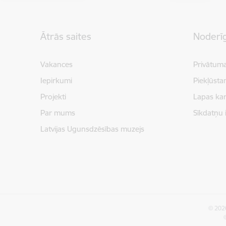
Kājene
Ātrās saites
Noderīg
Vakances
Privātuma
Iepirkumi
Piekļūsta
Projekti
Lapas kar
Par mums
Sīkdatņu 
Latvijas Ugunsdzēsības muzejs
© 2026
©