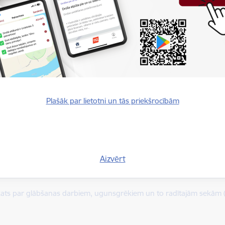
dēt:
ats par ugunsgrēkiem un to radītajām sekām 2016.gadā
dēt:
ats par ugunsgrēkiem un to radītajām sekām 2015.gadā
dēt:
ats par ugunsgrēkiem un to radītajām sekām 2014.gadā
dēt:
Plašāk par lietotni un tās priekšrocībām
ats par ugunsgrēkiem un to radītajām sekām 2013.gadā
dēt:
ats par ugunsgrēkiem un to radītajām sekām 2012.gadā
Aizvērt
dēt:
ats par ugunsgrēkiem un to radītajām sekām 2011.gadā
dēt:
ats par glābšanas darbiem, ugunsgrēkiem un to radītajām sekām 