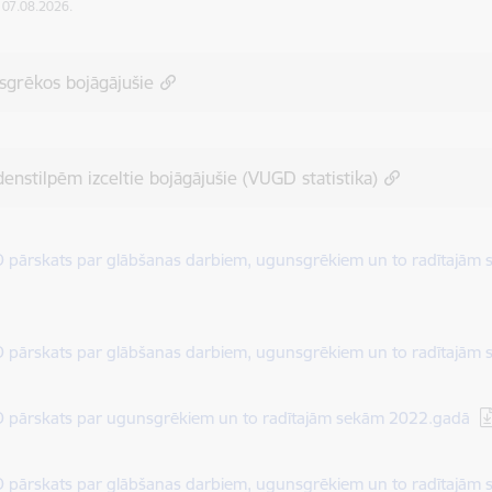
: 07.08.2026.
sgrēkos bojāgājušie
enstilpēm izceltie bojāgājušie (VUGD statistika)
dēt:
 pārskats par glābšanas darbiem, ugunsgrēkiem un to radītajām
dēt:
 pārskats par glābšanas darbiem, ugunsgrēkiem un to radītajām
dēt:
 pārskats par ugunsgrēkiem un to radītajām sekām 2022.gadā
dēt:
 pārskats par glābšanas darbiem, ugunsgrēkiem un to radītajām