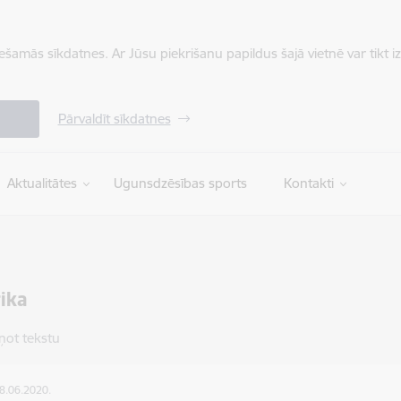
iešamās sīkdatnes. Ar Jūsu piekrišanu papildus šajā vietnē var tikt i
Pārvaldīt sīkdatnes
Aktualitātes
Ugunsdzēsības sports
Kontakti
tika
ņot tekstu
08.06.2020.