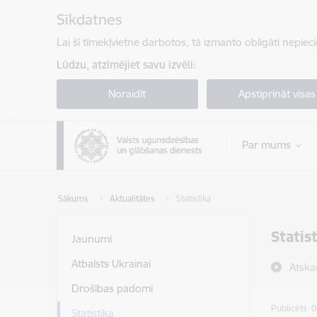
Pāriet uz lapas saturu
Sīkdatnes
Lai šī tīmekļvietne darbotos, tā izmanto obligāti nepiec
Lūdzu, atzīmējiet savu izvēli:
Noraidīt
Apstiprināt visas
Par mums
Sākums
Aktualitātes
Statistika
Statis
Jaunumi
Atbalsts Ukrainai
Atska
Drošības padomi
Publicēts: 
Statistika