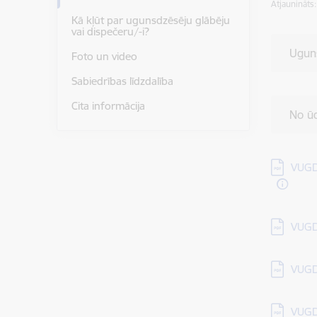
Atjaunināts
Kā kļūt par ugunsdzēsēju glābēju
vai dispečeru/-i?
Ugun
Foto un video
Sabiedrības līdzdalība
Cita informācija
No ūd
Lejupielā
VUGD
Lejupielā
VUGD
Lejupielā
VUGD
Lejupielā
VUGD