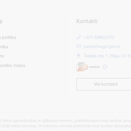
i
Kontakti
 politika
+371 68802112
E-pasts:
pasts@vugd.gov.lv
mība
Talejas iela 1, Rīga, LV-
te
izvēles maiņa
Visi kontakti
 Valsts ugunsdzēsības un glābšanas dienests, publicētā satura visas tiesības aizsa
 2020 Valsts kanceleja, Tīmekļvietņu vienotās platformas visas tiesības aizsargāta