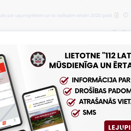
dēt:
kats par ugunsgrēkiem un to radītajām sekām 2020.gadā
dēt:
 ugunsgrēku statistika Latvijā no 2014. līdz 2020.gadam
dēt:
ats par ugunsgrēkiem un to radītajām sekām 2019.gadā
dēt:
ats par ugunsgrēkiem un to radītajām sekām 2018.gadā
dēt:
kušo cilvēku statistika Latvijā no 2009. līdz 2018.gadam
dēt:
gājušie un cietušie cilvēki ugunsgrēkos no 2016.gada līdz 2018.g
dēt:
ats par ugunsgrēkiem un to radītajām sekām 2017.gadā