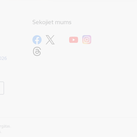
Sekojiet mums
1026
rgātas.
s.