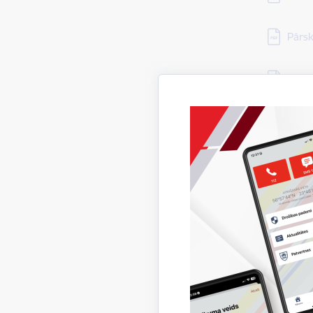
Lejupielā
Pārs
Lejupielā
Kūlas
Lejupielā
Pārsk
Lejupielā
Pārsk
Lejupielā
Noslī
Lejupielā
Bojā 
Lejupielā
Pārsk