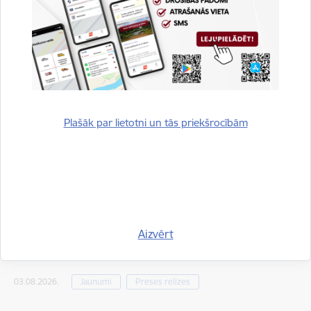
Siguldas novadā no ūdenstilpes izcelts bojā
gājis cilvēks
05.08.2026.
Jaunumi
Preses relīzes
Plašāk par lietotni un tās priekšrocībām
Vakar ugunsgrēkos izglābti trīs cilvēki, bet
cietis viens
04.08.2026.
Jaunumi
Preses relīzes
Aizvērt
Piektdien izglābti divi mežā apmaldījušies cilvēki
03.08.2026.
Jaunumi
Preses relīzes