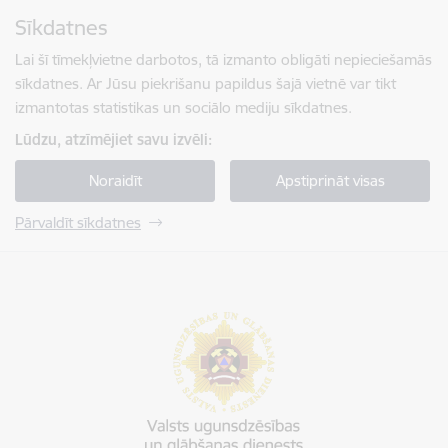
Pāriet uz lapas saturu
Sīkdatnes
Spied
lai meklētu
Enter
Lai šī tīmekļvietne darbotos, tā izmanto obligāti nepieciešamās
sīkdatnes. Ar Jūsu piekrišanu papildus šajā vietnē var tikt
izmantotas statistikas un sociālo mediju sīkdatnes.
Lūdzu, atzīmējiet savu izvēli:
Noraidīt
Apstiprināt visas
Pārvaldīt sīkdatnes
Valsts ugunsdzēsības un glābšanas dienests