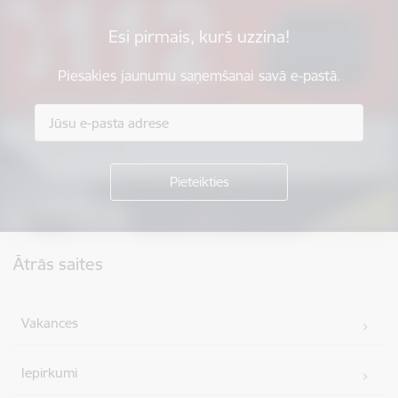
Esi pirmais, kurš uzzina!
Piesakies jaunumu saņemšanai savā e-pastā.
Kājene
Ātrās saites
Vakances
Iepirkumi