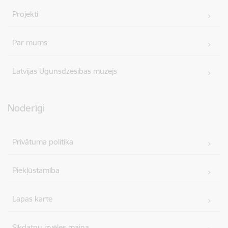
Projekti
Par mums
Latvijas Ugunsdzēsības muzejs
Noderīgi
Privātuma politika
Piekļūstamība
Lapas karte
Sīkdatņu izvēles maiņa