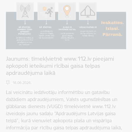
Jaunums: tīmekļvietnē www.112.lv pieejami
apkopoti ieteikumi rīcībai gaisa telpas
apdraudējuma laikā
16.06.2026.
Lai veicinātu iedzīvotāju informētību un gatavību
dažādiem apdraudējumiem, Valsts ugunsdzēsības un
glābšanas dienests (VUGD) tīmekļvietnē www.112.lv
izveidojis jaunu sadaļu “Apdraudējums Latvijas gaisa
telpā”, kurā vienuviet apkopota plaša un vispārīga
informācija par rīcību gaisa telpas apdraudējuma laikā,