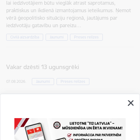
lai iedzīvotājiem būtu vieglāk atrast saprotamus,
praktiskus un ikdienā izmantojamus ieteikumus. Ņemot
vērā ģeopolitisko situāciju reģionā, jautājums par
iedzīvotāju gatavību un pareizu…
Civilā aizsardzība
Jaunumi
Preses relīzes
Vakar dzēsti 13 ugunsgrēki
07.08.2026.
Jaunumi
Preses relīzes
Ādažu novadā no ūdenstilpes izcelts bojā gājis
cilvēks
06.08.2026.
Jaunumi
Preses relīzes