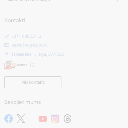
Kontakti
+371 68802112
E-pasts:
pasts@vugd.gov.lv
Talejas iela 1, Rīga, LV-1026
Visi kontakti
Sekojiet mums