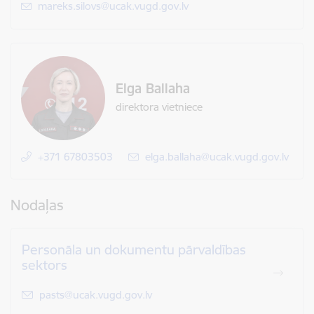
E-pasts:
mareks.silovs@ucak.vugd.gov.lv
Elga Ballaha
direktora vietniece
+371 67803503
E-pasts:
elga.ballaha@ucak.vugd.gov.lv
Nodaļas
Personāla un dokumentu pārvaldības
sektors
E-pasts:
pasts@ucak.vugd.gov.lv