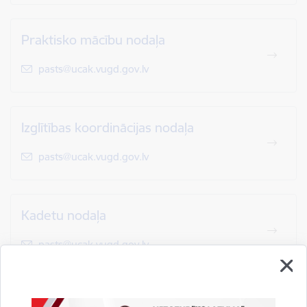
Praktisko mācību nodaļa
E-pasts:
pasts@ucak.vugd.gov.lv
Izglītības koordinācijas nodaļa
E-pasts:
pasts@ucak.vugd.gov.lv
Kadetu nodaļa
E-pasts:
pasts@ucak.vugd.gov.lv
Ugunsdrošības un civilās aizsardzības