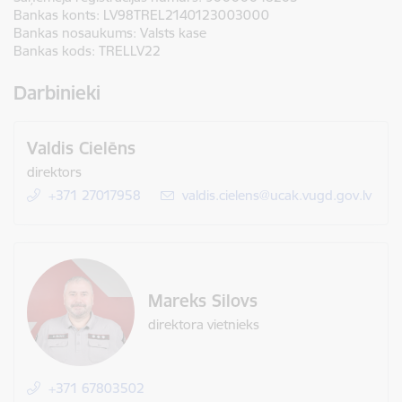
Bankas konts:
LV98TREL2140123003000
Bankas nosaukums:
Valsts kase
Bankas kods:
TRELLV22
Darbinieki
Valdis Cielēns
direktors
+371 27017958
E-pasts:
valdis.cielens@ucak.vugd.gov.lv
Mareks Silovs
direktora vietnieks
+371 67803502