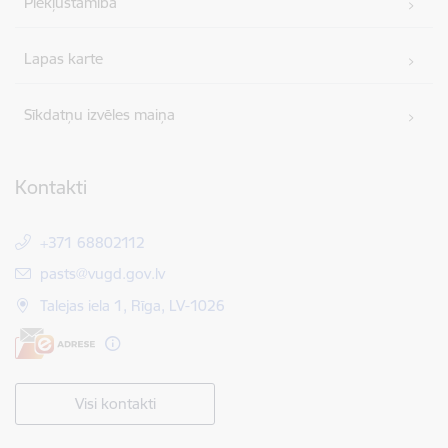
Piekļūstamība
Lapas karte
Sīkdatņu izvēles maiņa
Kontakti
+371 68802112
E-pasts:
pasts@vugd.gov.lv
Talejas iela 1, Rīga, LV-1026
Visi kontakti