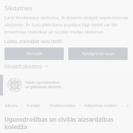
Pāriet uz lapas saturu
Sīkdatnes
Spied
lai meklētu
Enter
Lai šī tīmekļvietne darbotos, tā izmanto obligāti nepieciešamās
sīkdatnes. Ar Jūsu piekrišanu papildus šajā vietnē var tikt
izmantotas statistikas un sociālo mediju sīkdatnes.
Lūdzu, atzīmējiet savu izvēli:
Noraidīt
Apstiprināt visas
Pārvaldīt sīkdatnes
Sākums
Kontakti
Struktūrvienības
Pakļautības iestādes
Ugu
Ugunsdrošības un civilās aizsardzības
koledža