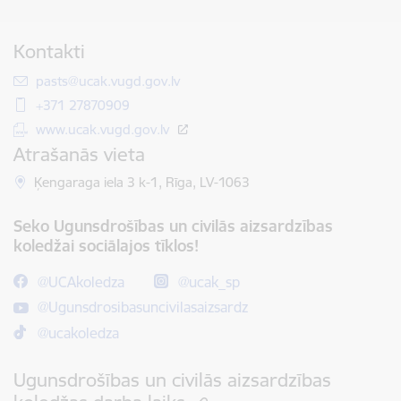
Kontakti
E-pasts:
pasts@ucak.vugd.gov.lv
+371 27870909
www.ucak.vugd.gov.lv
Atrašanās vieta
Ķengaraga iela 3 k-1, Rīga, LV-1063
Seko Ugunsdrošības un civilās aizsardzības
koledžai sociālajos tīklos!
@UCAkoledza
@ucak_sp
@Ugunsdrosibasuncivilasaizsardz
@ucakoledza
Ugunsdrošības un civilās aizsardzības