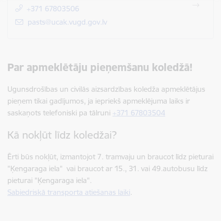
+371 67803506
E-pasts:
pasts@ucak.vugd.gov.lv
Par apmeklētāju pieņemšanu koledžā!
Ugunsdrošības un civilās aizsardzības koledža apmeklētājus
pieņem tikai gadījumos, ja iepriekš apmeklējuma laiks ir
saskaņots telefoniski pa tālruni
+371 67803504
Kā nokļūt līdz koledžai?
Ērti būs nokļūt, izmantojot 7. tramvaju un braucot līdz pieturai
"Ķengaraga iela" vai braucot ar 15., 31. vai 49.autobusu līdz
pieturai "Ķengaraga iela".
Sabiedriskā transporta atiešanas laiki
.