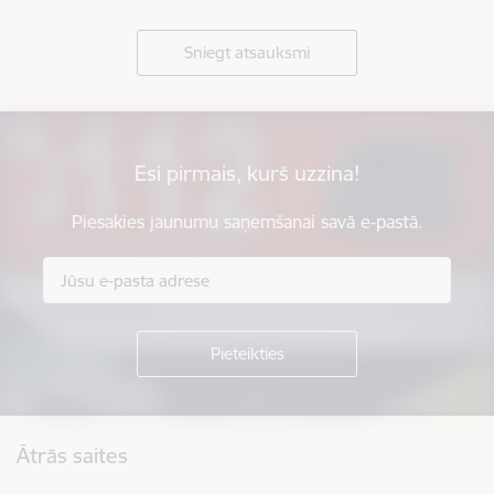
Sniegt atsauksmi
Esi pirmais, kurš uzzina!
Piesakies jaunumu saņemšanai savā e-pastā.
Kājene
Ātrās saites