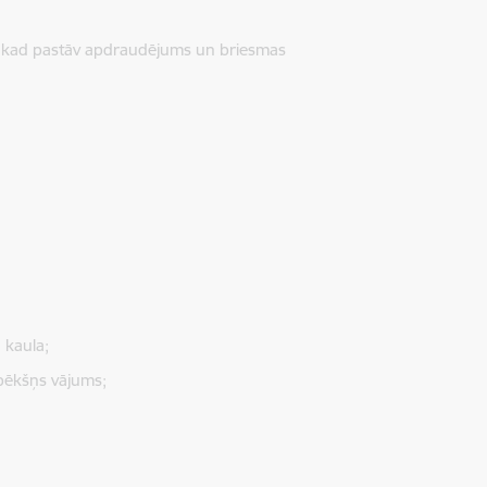
, kad pastāv apdraudējums un briesmas
.
 kaula;
 pēkšņs vājums;