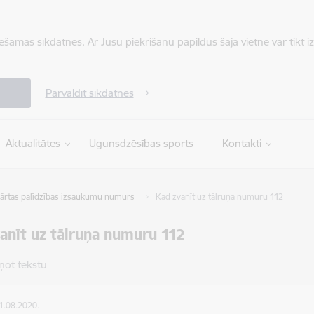
iešamās sīkdatnes. Ar Jūsu piekrišanu papildus šajā vietnē var tikt i
Pārvaldīt sīkdatnes
Aktualitātes
Ugunsdzēsības sports
Kontakti
kārtas palīdzības izsaukumu numurs
Kad zvanīt uz tālruņa numuru 112
anīt uz tālruņa numuru 112
ņot tekstu
11.08.2020.