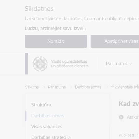
Pāriet uz lapas saturu
Sīkdatnes
Lai šī tīmekļvietne darbotos, tā izmanto obligāti nepiec
Lūdzu, atzīmējiet savu izvēli:
Noraidīt
Apstiprināt visas
Par mums
Sākums
Par mums
Darbības jomas
112 vienotais ār
Kad zv
Struktūra
Darbības jomas
Atska
Visas vakances
Publicēts: 
Darbības stratēģija