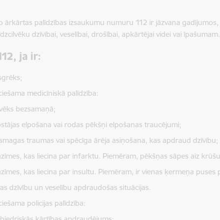
o ārkārtas palīdzības izsaukumu numuru 112 ir jāzvana gadījumos
līdzcilvēku dzīvībai, veselībai, drošībai, apkārtējai videi vai īpašumam
12, ja ir:
grēks;
ciešama medicīniskā palīdzība:
lvēks bezsamaņā;
stājas elpošana vai rodas pēkšņi elpošanas traucējumi;
 smagas traumas vai spēcīga ārēja asiņošana, kas apdraud dzīvību;
zīmes, kas liecina par infarktu. Piemēram, pēkšņas sāpes aiz krūšu
zīmes, kas liecina par insultu. Piemēram, ir vienas ķermeņa puses
tas dzīvību un veselību apdraudošas situācijas.
iešama policijas palīdzība:
biedriskās kārtības apdraudējums;