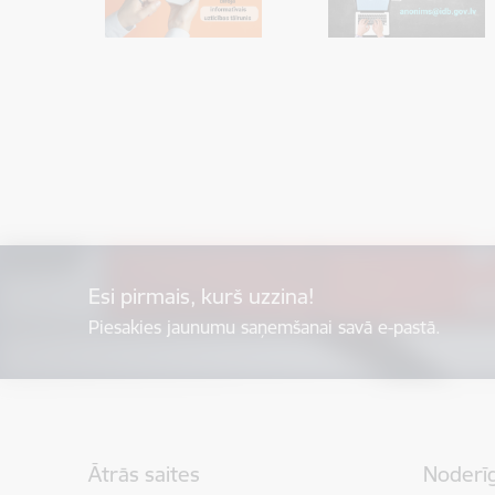
Esi pirmais, kurš uzzina!
Piesakies jaunumu saņemšanai savā e-pastā.
Kājene
Ātrās saites
Noderīg