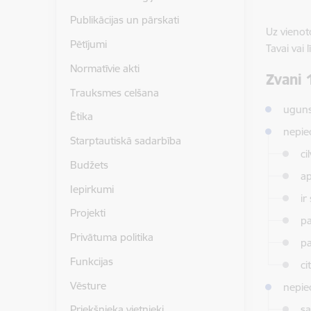
Publikācijas un pārskati
Uz vienot
Pētījumi
Tavai vai 
Normatīvie akti
Zvani 1
Trauksmes celšana
uguns
Ētika
nepie
Starptautiskā sadarbība
ci
Budžets
ap
Iepirkumi
ir
Projekti
pa
Privātuma politika
pa
Funkcijas
ci
Vēsture
nepiec
sa
Priekšnieka vietnieki