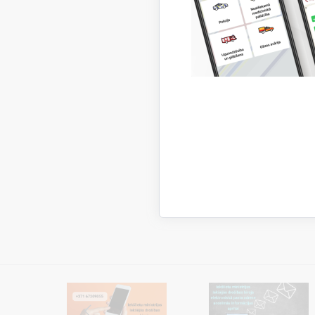
saņemšana
Iegau
Ja esi no
Uzzini!
Kā rī
Kad N
Vieno
Vieno