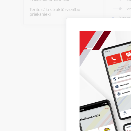
ve
Teritoriālo struktūrvienību
priekšnieki
jūtam
notic
uz
uz
uz
da
sagru
notic
atrast
atras
saņem
Gadījumos