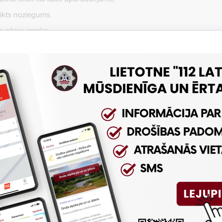
ikts noziegums.
a gāzes smaka;
is negadījums:
 ceļa;
 ūdens;
 dzelzceļa;
rba vietā.
vusi ēka;
is zemes nogruvums;
a ķīmiska viela;
ts aizdomīgs priekšmets;
ts aizdomīgs pasta sūtījums.
, kad nav nepieciešama operatīvo dienestu palīdzība, ir jāizmanto c