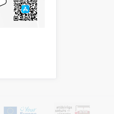
 numuru 112 un ziņo par to!