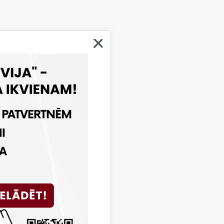
iti tālruņa numuri palīdzības