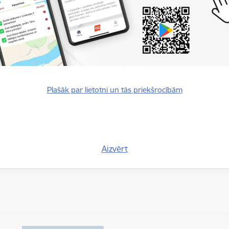
ropas Savienības civilās aizsardzības mehānisma spēju ekspertu g
misko, bioloģisko, radioloģisko un kodolmateriālu (CBRN) apdrau
cionālo apmācību koordinatoru (NTC) darba grupa
ālais kontaktpunkts
Plašāk par lietotni un tās priekšrocībām
unsdzēsības un glābšanas dienests ir Eiropas Savienības civilās a
ais kontaktpunkts
.
s, atbilstoši Ministru kabineta 2017. gada 12. decembra noteikumiem
nkta noteikumi", VUGD īsteno arī valsts civilās aizsardzības kontakt
Aizvērt
s Savienības normatīvie akti