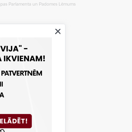
Eiropas Parlamenta un Padomes Lēmums
šos Eiropas Savienības
 (PROCIV)
ertu grupa
darba grupa