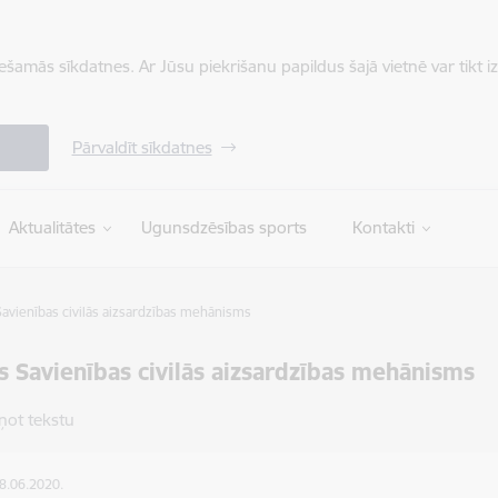
iešamās sīkdatnes. Ar Jūsu piekrišanu papildus šajā vietnē var tikt i
Pārvaldīt sīkdatnes
Aktualitātes
Ugunsdzēsības sports
Kontakti
Savienības civilās aizsardzības mehānisms
s Savienības civilās aizsardzības mehānisms
ņot tekstu
08.06.2020.