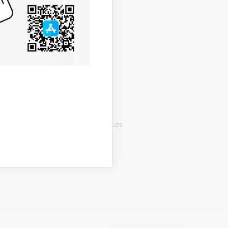
rupa
dējumu ekspertu grupa
izsardzības mehānisma (UCPM)
 Nr. 723 "Valsts civilās aizsardzības
punkta funkciju izpildi.