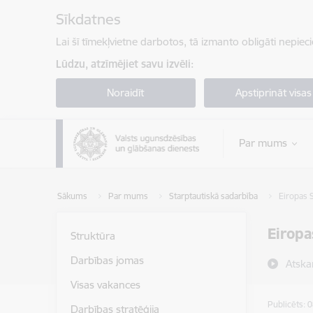
Pāriet uz lapas saturu
Sīkdatnes
Lai šī tīmekļvietne darbotos, tā izmanto obligāti nepiec
Lūdzu, atzīmējiet savu izvēli:
Noraidīt
Apstiprināt visas
Par mums
Sākums
Par mums
Starptautiskā sadarbība
Eiropas 
Eiropa
Struktūra
Darbības jomas
Atska
Visas vakances
Publicēts: 
Darbības stratēģija