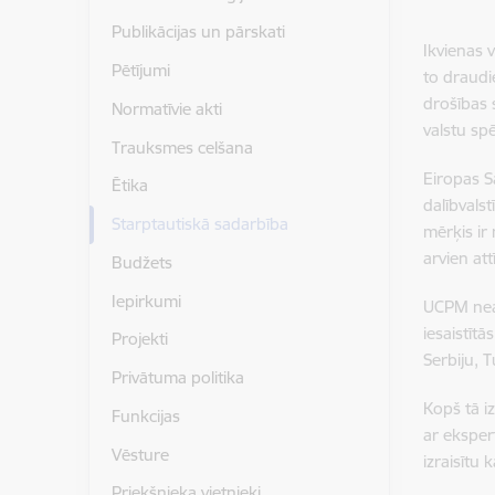
Publikācijas un pārskati
Ikvienas 
Pētījumi
to draudi
drošības 
Normatīvie akti
valstu spē
Trauksmes celšana
Eiropas S
Ētika
dalībvalst
Starptautiskā sadarbība
mērķis ir
arvien at
Budžets
Iepirkumi
UCPM neat
iesaistīt
Projekti
Serbiju, 
Privātuma politika
Kopš tā i
Funkcijas
ar eksper
Vēsture
izraisītu
Priekšnieka vietnieki