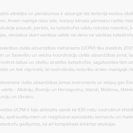
valsts atbildība un pienākumus ir aizsargāt tās teritorijā esošos cil
em. Arvien mainīgā riska vide, tostarp klimata pārmaiņu radītie ris
situācija pasaulē, parāda, ka katastrofas valstu robežas neievēro, 
jas, vienlaikus skart vairākas valstis vai viena vai vairākas katastrofa
avienības civilās aizsardzības mehānisms (UCPM) tika izveidots 2001
īm un Savienību un veicina koordināciju civilās aizsardzības jomā, la
 novērst dabas un cilvēku izraisītas katastrofas, sagatavoties tām 
tīstās un tiek stiprināts, lai nodrošinātu noturību arvien mainīgajā 
sverams civilās aizsardzības jomas instruments un iekļauj gan Eiro
ās valstis – Albāniju, Bosniju un Hercegovinu, Islandi, Moldovu, Meln
Turciju un Ukrainu.
zveides UCPM ir bijis aktivizēts vairāk kā 830 reižu nodrošinot efekt
tu, apdraudējumiem un reaģēšanai specializētu komandu un materi
 katastrofu gadījumos, kā arī kompleksās ārkārtas situācijas.