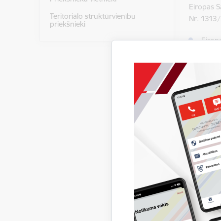
Eiropas 
Teritoriālo struktūrvienību
Nr. 1313/
priekšnieki
Eirop
Eirop
VUGD p
formā
Eirop
Eiropa
Eiropa
Eirop
Ag
Ka
Ko