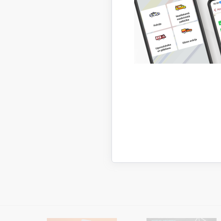
Ei
Ķī
Na
Nacion
Valsts ug
nacionāl
Vienlaiku
kontaktpu
Eiropa