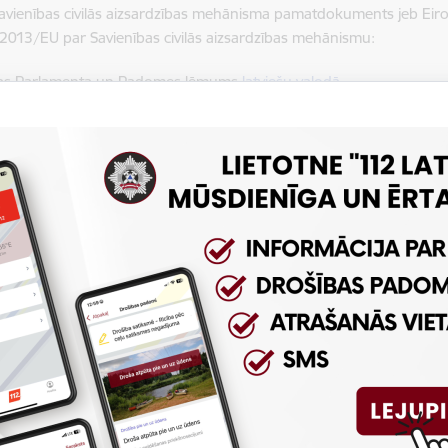
Savienības civilās aizsardzības mehānisma pamatdokuments jeb 
2013/EU par Savienības civilās aizsardzības mehānismu:
as Parlamenta un Padomes lēmums
latviešu valodā
as Parlamenta un Padomes lēmums
angļu valodā
ārstāv valsts intereses ekspertu līmenī sekojo
tos
as Savienības Padomes Civilās aizsardzības jautājumu darba grupa
s Komisijas Civilās aizsardzības komiteja (CPC)
s Savienības civilās aizsardzības zināšanu tīkla (UCPKN) valde
as Komisijas darba un ekspertu grupās:
rīnās brīdināšanas sistēmas (EWS) ekspertu grupa
tastrofu novēršanas un katastrofu riska pārvaldības (DPEG) eksp
pīgās ārkārtējo situāciju sakaru un informācijas sistēmas (CECIS) 