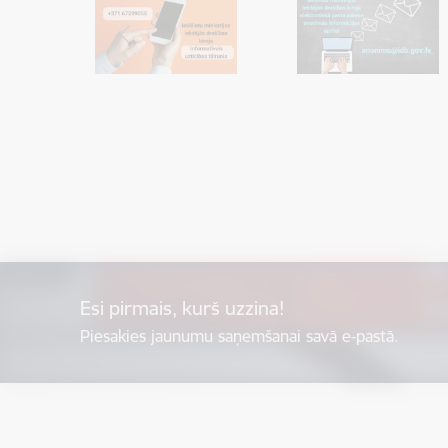
Esi pirmais, kurš uzzina!
Piesakies jaunumu saņemšanai savā e-pastā.
Kājene