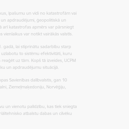
vēkus, īpašumu un vidi no katastrofām vai
ki un apdraudējumi, ģeopolitiskā un
kā arī katastrofas apmērs var pārsniegt
s vienlaikus var notikt vairākās valstīs.
. gadā, lai stiprinātu sadarbību starp
i uzlabotu to sistēmu efektivitāti, kuru
un reaģēt uz tām. Kopš tā izveides, UCPM
risku un apdraudējumu situācijā.
pas Savienības dalībvalstis, gan 10
kalni, Ziemeļmaķedoniju, Norvēģiju,
īvu un vienotu palīdzību, kas tiek sniegta
āltehnisko atbalstu dabas un cilvēku