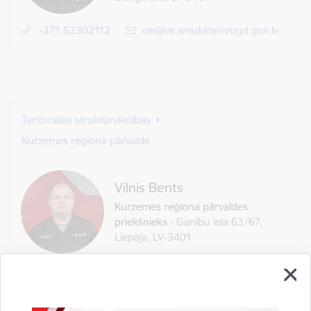
+371 62302112
E-pasts:
ceslavs.smuksts@vugd.gov.lv
Teritoriālās struktūrvienības
Kurzemes reģiona pārvalde
Vilnis Bents
Kurzemes reģiona pārvaldes
priekšnieks
-
Ganību iela 63/67,
Liepāja, LV-3401
+371 62302114
E-pasts:
vilnis.bents@vugd.gov.lv