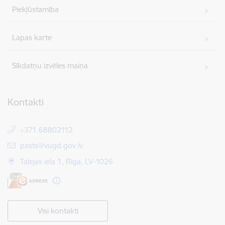
Piekļūstamība
Lapas karte
Sīkdatņu izvēles maiņa
Kontakti
+371 68802112
E-pasts:
pasts@vugd.gov.lv
Talejas iela 1, Rīga, LV-1026
Visi kontakti