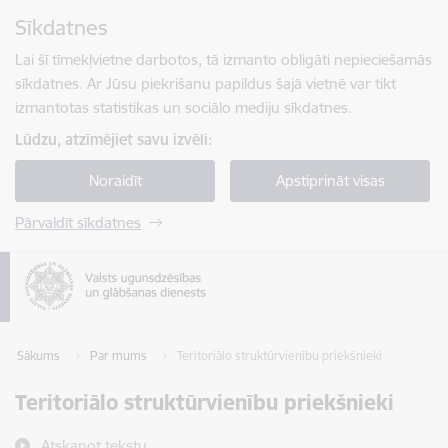
Pāriet uz lapas saturu
Sīkdatnes
Spied
lai meklētu
Enter
Lai šī tīmekļvietne darbotos, tā izmanto obligāti nepieciešamās
sīkdatnes. Ar Jūsu piekrišanu papildus šajā vietnē var tikt
izmantotas statistikas un sociālo mediju sīkdatnes.
Lūdzu, atzīmējiet savu izvēli:
Noraidīt
Apstiprināt visas
Pārvaldīt sīkdatnes
Sākums
Par mums
Teritoriālo struktūrvienību priekšnieki
Teritoriālo struktūrvienību priekšnieki
Atskaņot tekstu