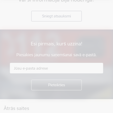
Sniegt atsauksmi
Esi pirmais, kurš uzzina!
Piesakies jaunumu saņemšanai savā e-pastā.
Kājene
Ātrās saites