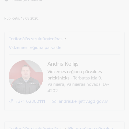
Publicēts: 18.08.2020.
Teritoriālās struktūrvienības
Vidzemes reģiona pārvalde
Andris Kellijs
Vidzemes reģiona pārvaldes
priekšnieks
-
Tērbatas iela 9,
Valmiera, Valmieras novads, LV-
4202
+371 62302111
E-pasts:
andris.kellijs@vugd.gov.lv
Teritoriālās struktūrvienības
Rīgas reģiona pārvalde