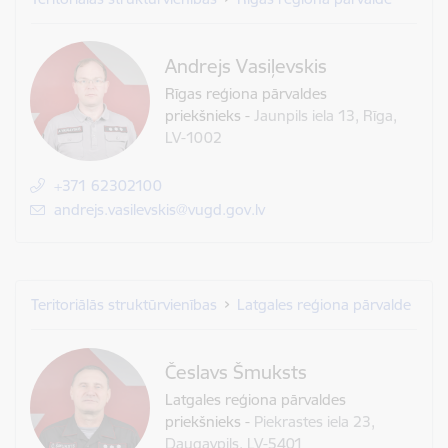
Andrejs Vasiļevskis
Rīgas reģiona pārvaldes
priekšnieks
-
Jaunpils iela 13, Rīga,
LV-1002
+371 62302100
E-pasts:
andrejs.vasilevskis@vugd.gov.lv
Teritoriālās struktūrvienības
Latgales reģiona pārvalde
Česlavs Šmuksts
Latgales reģiona pārvaldes
priekšnieks
-
Piekrastes iela 23,
Daugavpils, LV-5401