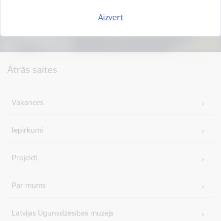
Aizvērt
Kājene
Ātrās saites
Vakances
Iepirkumi
Projekti
Par mums
Latvijas Ugunsdzēsības muzejs