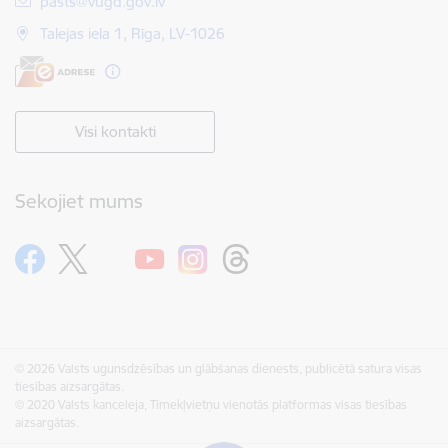
E-pasts:
pasts@vugd.gov.lv
Talejas iela 1, Rīga, LV-1026
Visi kontakti
Sekojiet mums
© 2026 Valsts ugunsdzēsības un glābšanas dienests, publicētā satura visas
tiesības aizsargātas.
© 2020 Valsts kanceleja, Tīmekļvietņu vienotās platformas visas tiesības
aizsargātas.