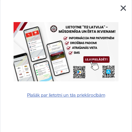
Vai šī informācija bija noderīga?
Sniegt atsauksmi
Plašāk par lietotni un tās priekšrocībām
Esi pirmais, kurš uzzina!
Piesakies jaunumu saņemšanai savā e-pastā.