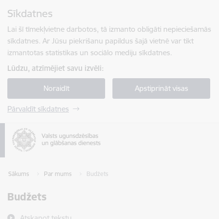
Pāriet uz lapas saturu
Sīkdatnes
Spied
lai meklētu
Enter
Lai šī tīmekļvietne darbotos, tā izmanto obligāti nepieciešamās
sīkdatnes. Ar Jūsu piekrišanu papildus šajā vietnē var tikt
izmantotas statistikas un sociālo mediju sīkdatnes.
Lūdzu, atzīmējiet savu izvēli:
Noraidīt
Apstiprināt visas
Pārvaldīt sīkdatnes
Sākums
Par mums
Budžets
Budžets
Atskaņot tekstu