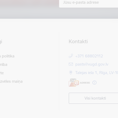
i
Kontakti
 politika
+371 68802112
E-pasts:
pasts@vugd.gov.lv
mība
Talejas iela 1, Rīga, LV-
te
izvēles maiņa
Visi kontakti