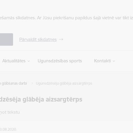
iešamās sīkdatnes. Ar Jūsu piekrišanu papildus šajā vietnē var tikt i
Pārvaldīt sīkdatnes
Aktualitātes
Ugunsdzēsības sports
Kontakti
 glābšanas darbi
Ugunsdzēsēja glābēja aizsargtērps
zēsēja glābēja aizsargtērps
ņot tekstu
03.08.2020.