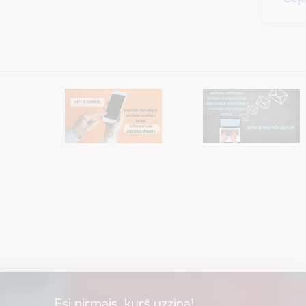
Esi pirmais, kurš uzzina!