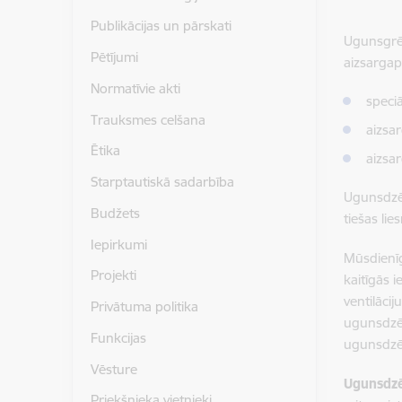
Publikācijas un pārskati
Ugunsgrēk
Pētījumi
aizsargap
Normatīvie akti
speciā
Trauksmes celšana
aizsa
Ētika
aizsa
Starptautiskā sadarbība
Ugunsdzēs
Budžets
tiešas li
Iepirkumi
Mūsdien
Projekti
kaitīgās 
ventilāci
Privātuma politika
ugunsdzēs
Funkcijas
ugunsdzēs
Vēsture
Ugunsdzē
Priekšnieka vietnieki