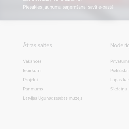
Piesakies jaunumu saņemšanai savā e-pastā.
Kājene
Ātrās saites
Noderīg
Vakances
Privātuma
Iepirkumi
Piekļūsta
Projekti
Lapas kar
Par mums
Sīkdatņu 
Latvijas Ugunsdzēsības muzejs