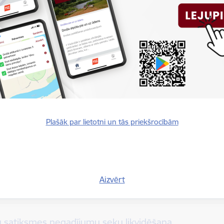
bšanas darbi iekšējos ūdeņos
lēšanas darbi zem ūdens
isko avāriju neatliekamo seku likvidēšana
Plašāk par lietotni un tās priekšrocībām
 bojājumi un sagruvumi
Aizvērt
u satiksmes negadījumu seku likvidēšana