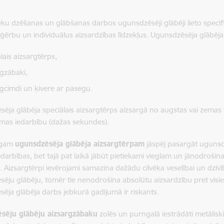
u dzēšanas un glābšanas darbos ugunsdzēsēji glābēji lieto spec
ģērbu un individuālus aizsardzības līdzekļus. Ugunsdzēsēja glābēja 
lais aizsargtērps,
rgzābaki,
rgcimdi un ķivere ar pasegu.
ēja glābēja speciālais aizsargtērps aizsargā no augstas vai zemas te
esmas iedarbību (dažas sekundes).
īgam
ugunsdzēsēja glābēja aizsargtērpam
jāspēj pasargāt ugunsd
iedarbības, bet tajā pat laikā jābūt pietiekami vieglam un jānodroš
ju. Aizsargtērpi ievērojami samazina dažādu cilvēka veselībai un dzī
ēju glābēju, tomēr tie nenodrošina absolūtu aizsardzību pret visi
ēja glābēja darbs jebkurā gadījumā ir riskants.
sēju glābēju aizsargzābaku
zolēs un purngalā iestrādāti metāliski