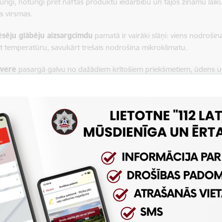
urīgi, noturīgi pret naftas produktu iedarbību un tajos zināmu laiku
s virsmas.
sēju glābēju aizsargcimdu
pamatā ir vairāki slāņi: viens nodroši
et temperatūru, savukārt trešais nodrošina mikroklimatu.
ivere
pasargā galvu no dažādiem krītošiem priekšmetiem, ūdens u
verei ir nolaižams aizsargstikls, kas pasargā ugunsdzēsēja glābēj
a.
r bīstamām vielām paredzēti
speciālie ķīmiskie aizsargtērpi
.
pošanai nepiemērotā vidē ugunsdzēsēji glābēji izmanto
saspiesta
, kas pilnīgi norobežo cilvēka elpošanas orgānus no apkārtējās vide
ējam glābējam gaisa rezervi elpošanai nepiemērotā vidē aptuveni
vairāk arī par: