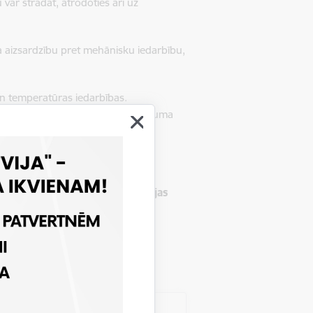
 var strādāt, atrodoties arī uz
na aizsardzību pret mehānisku iedarbību,
n temperatūras iedarbības.
a seju no šķembām, lauskām un siltuma
 gaisa elpošanas aparātus ar sejas
s. Parasti šāds aparāts nodrošina
 30 minūtes.