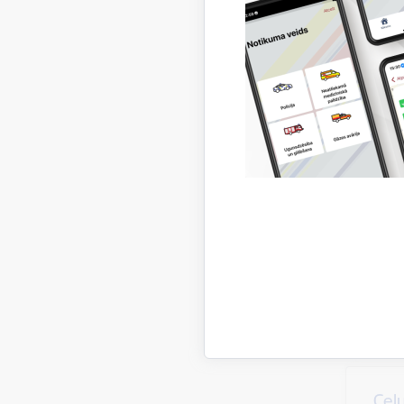
Glā
Mek
Ķīm
Ēku
Ceļ