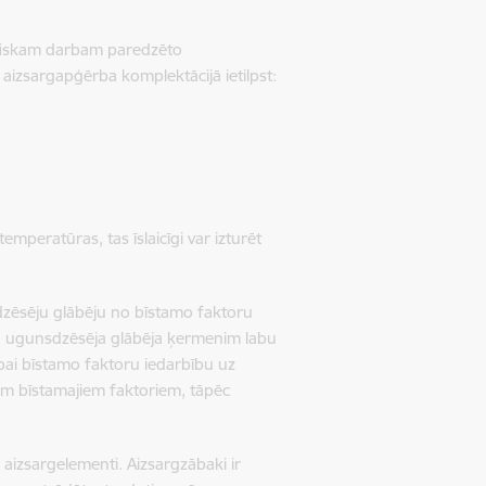
ifiskam darbam paredzēto
aizsargapģērba komplektācijā ietilpst:
mperatūras, tas īslaicīgi var izturēt
zēsēju glābēju no bīstamo faktoru
ina ugunsdzēsēja glābēja ķermenim labu
vībai bīstamo faktoru iedarbību uz
em bīstamajiem faktoriem, tāpēc
 aizsargelementi. Aizsargzābaki ir