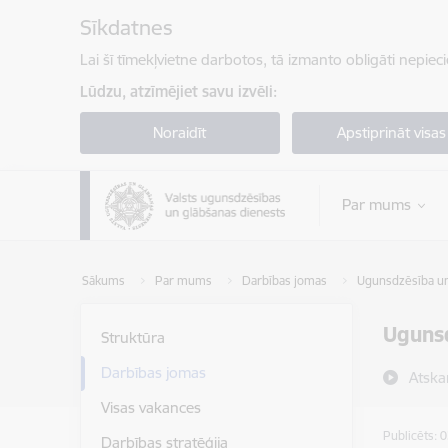
Pāriet uz lapas saturu
Sīkdatnes
Lai šī tīmekļvietne darbotos, tā izmanto obligāti nepiec
Lūdzu, atzīmējiet savu izvēli:
Noraidīt
Apstiprināt visas
Par mums
Sākums
Par mums
Darbības jomas
Ugunsdzēsība un
Ugunsd
Struktūra
Darbības jomas
Atska
Visas vakances
Publicēts: 
Darbības stratēģija