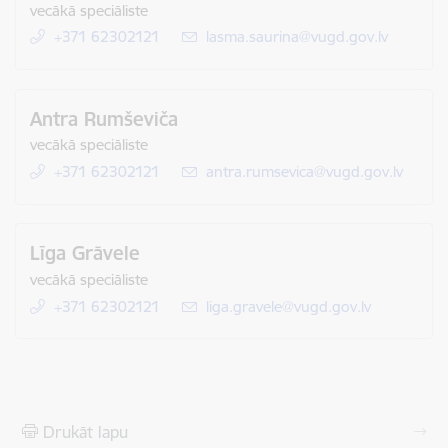
vecākā speciāliste
+371 62302121
E-pasts:
lasma.saurina@vugd.gov.lv
Antra Rumševiča
vecākā speciāliste
+371 62302121
E-pasts:
antra.rumsevica@vugd.gov.lv
Līga Grāvele
vecākā speciāliste
+371 62302121
E-pasts:
liga.gravele@vugd.gov.lv
Drukāt lapu