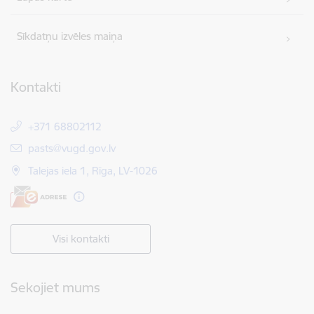
Sīkdatņu izvēles maiņa
Kontakti
+371 68802112
E-pasts:
pasts@vugd.gov.lv
Talejas iela 1, Rīga, LV-1026
Visi kontakti
Sekojiet mums