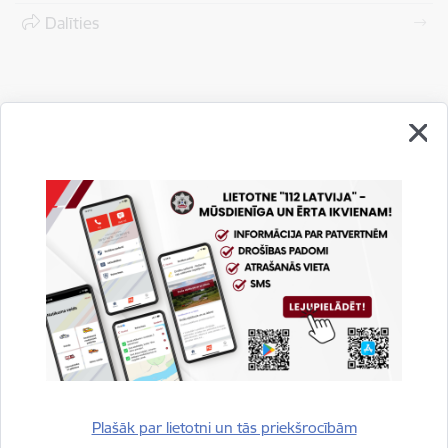
Dalīties
Vai šī informācija bija noderīga?
Plašāk par lietotni un tās priekšrocībām
Sniegt atsauksmi