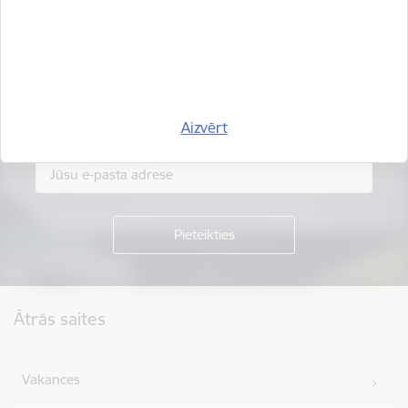
Esi pirmais, kurš uzzina!
Piesakies jaunumu saņemšanai savā e-pastā.
Aizvērt
Kājene
Ātrās saites
Vakances