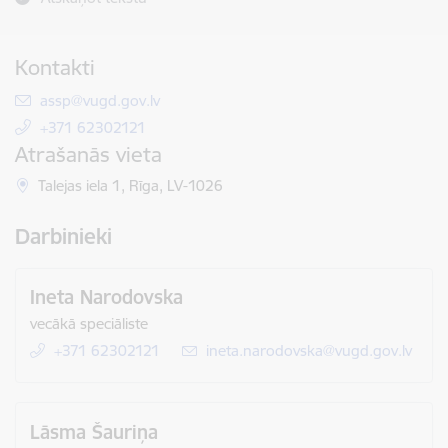
Kontakti
E-pasts:
assp@vugd.gov.lv
+371 62302121
Atrašanās vieta
Talejas iela 1, Rīga, LV-1026
Darbinieki
Ineta Narodovska
vecākā speciāliste
+371 62302121
E-pasts:
ineta.narodovska@vugd.gov.lv
Lāsma Šauriņa