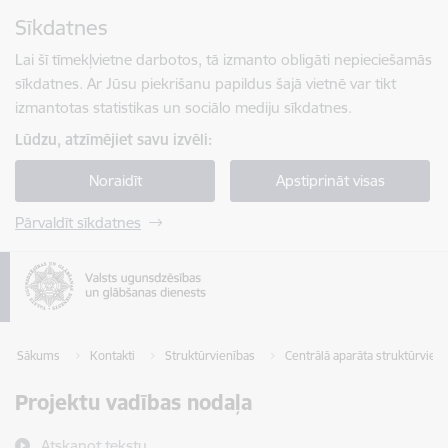
Pāriet uz lapas saturu
Sīkdatnes
Spied
lai meklētu
Enter
Lai šī tīmekļvietne darbotos, tā izmanto obligāti nepieciešamās
sīkdatnes. Ar Jūsu piekrišanu papildus šajā vietnē var tikt
izmantotas statistikas un sociālo mediju sīkdatnes.
Lūdzu, atzīmējiet savu izvēli:
Noraidīt
Apstiprināt visas
Pārvaldīt sīkdatnes
Sākums
Kontakti
Struktūrvienības
Centrālā aparāta struktūrvien
Projektu vadības nodaļa
Atskaņot tekstu