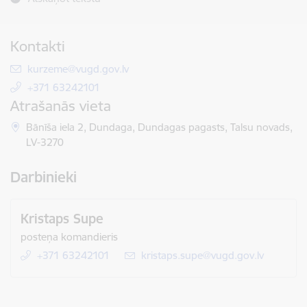
Kontakti
E-pasts:
kurzeme@vugd.gov.lv
+371 63242101
Atrašanās vieta
Bānīša iela 2, Dundaga, Dundagas pagasts, Talsu novads,
LV-3270
Darbinieki
Kristaps Supe
posteņa komandieris
+371 63242101
E-pasts:
kristaps.supe@vugd.gov.lv