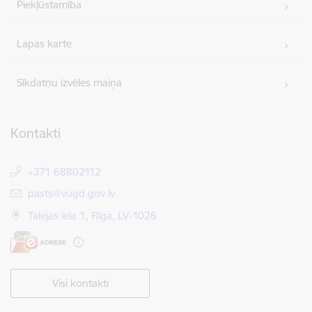
Piekļūstamība
Lapas karte
Sīkdatņu izvēles maiņa
Kontakti
+371 68802112
E-pasts:
pasts@vugd.gov.lv
Talejas iela 1, Rīga, LV-1026
Visi kontakti