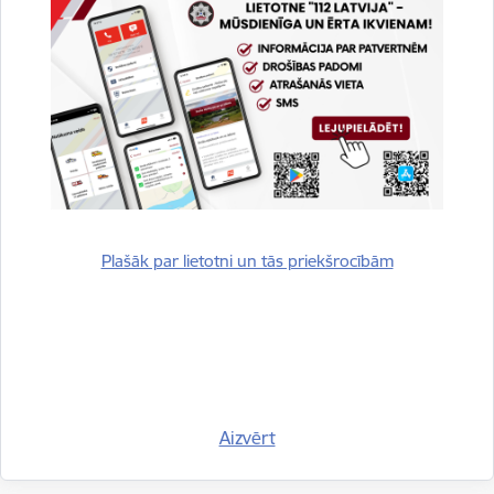
Sniegt atsauksmi
Esi pirmais, kurš uzzina!
Piesakies jaunumu saņemšanai savā e-pastā.
Plašāk par lietotni un tās priekšrocībām
Kājene
Aizvērt
Ātrās saites