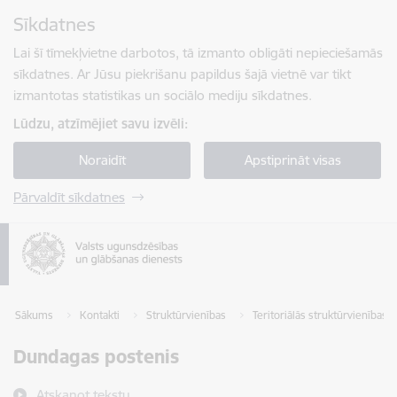
Pāriet uz lapas saturu
Sīkdatnes
Spied
lai meklētu
Enter
Lai šī tīmekļvietne darbotos, tā izmanto obligāti nepieciešamās
sīkdatnes. Ar Jūsu piekrišanu papildus šajā vietnē var tikt
izmantotas statistikas un sociālo mediju sīkdatnes.
Lūdzu, atzīmējiet savu izvēli:
Noraidīt
Apstiprināt visas
Pārvaldīt sīkdatnes
Sākums
Kontakti
Struktūrvienības
Teritoriālās struktūrvienības
Dundagas postenis
Atskaņot tekstu