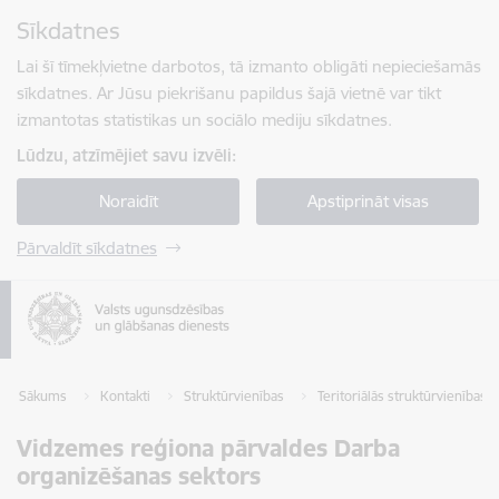
Pāriet uz lapas saturu
Sīkdatnes
Spied
lai meklētu
Enter
Lai šī tīmekļvietne darbotos, tā izmanto obligāti nepieciešamās
sīkdatnes. Ar Jūsu piekrišanu papildus šajā vietnē var tikt
izmantotas statistikas un sociālo mediju sīkdatnes.
Lūdzu, atzīmējiet savu izvēli:
Noraidīt
Apstiprināt visas
Pārvaldīt sīkdatnes
Sākums
Kontakti
Struktūrvienības
Teritoriālās struktūrvienības
Vidzemes reģiona pārvaldes Darba
organizēšanas sektors