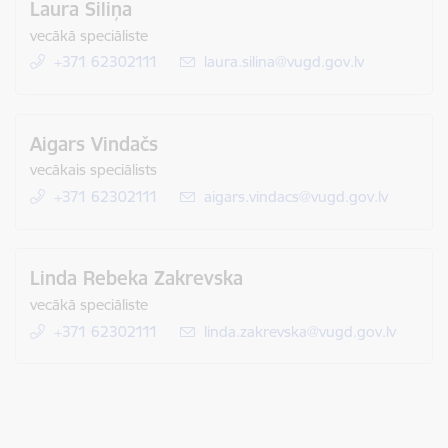
Laura Siliņa
vecākā speciāliste
+371 62302111
E-pasts:
laura.silina@vugd.gov.lv
Aigars Vindačs
vecākais speciālists
+371 62302111
E-pasts:
aigars.vindacs@vugd.gov.lv
Linda Rebeka Zakrevska
vecākā speciāliste
+371 62302111
E-pasts:
linda.zakrevska@vugd.gov.lv