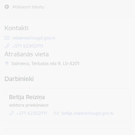
Atskaņot tekstu
Kontakti
E-pasts:
vidzeme@vugd.gov.lv
+371 62302111
Atrašanās vieta
Valmiera, Tērbatas iela 9, LV-4201
Darbinieki
Betija Reiziņa
sektora priekšniece
+371 62302111
E-pasts:
betija.reizina@vugd.gov.lv