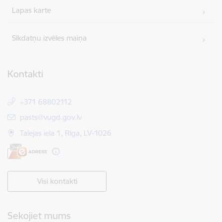
Lapas karte
Sīkdatņu izvēles maiņa
Kontakti
+371 68802112
E-pasts:
pasts@vugd.gov.lv
Talejas iela 1, Rīga, LV-1026
Visi kontakti
Sekojiet mums