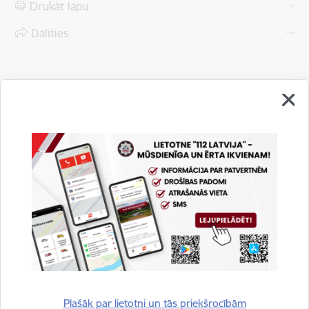
Drukāt lapu
Dalīties
Vai šī informācija bija noderīga?
Plašāk par lietotni un tās priekšrocībām