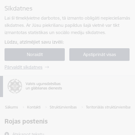
Pāriet uz lapas saturu
Sīkdatnes
Spied
lai meklētu
Enter
Lai šī tīmekļvietne darbotos, tā izmanto obligāti nepieciešamās
sīkdatnes. Ar Jūsu piekrišanu papildus šajā vietnē var tikt
izmantotas statistikas un sociālo mediju sīkdatnes.
Lūdzu, atzīmējiet savu izvēli:
Noraidīt
Apstiprināt visas
Pārvaldīt sīkdatnes
Sākums
Kontakti
Struktūrvienības
Teritoriālās struktūrvienības
Rojas postenis
Atskaņot tekstu