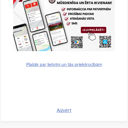
Sniegt atsauksmi
Esi pirmais, kurš uzzina!
Piesakies jaunumu saņemšanai savā e-pastā.
Plašāk par lietotni un tās priekšrocībām
Kājene
Aizvērt
Ātrās saites