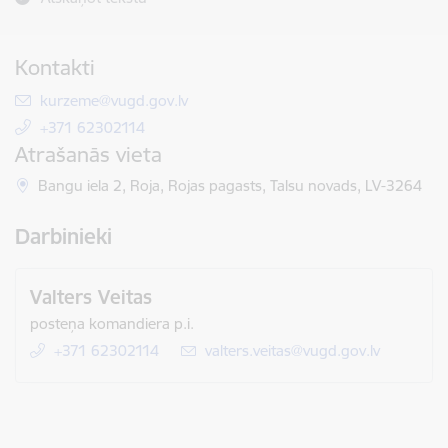
Kontakti
E-pasts:
kurzeme@vugd.gov.lv
+371 62302114
Atrašanās vieta
Bangu iela 2, Roja, Rojas pagasts, Talsu novads, LV-3264
Darbinieki
Valters Veitas
posteņa komandiera p.i.
+371 62302114
E-pasts:
valters.veitas@vugd.gov.lv