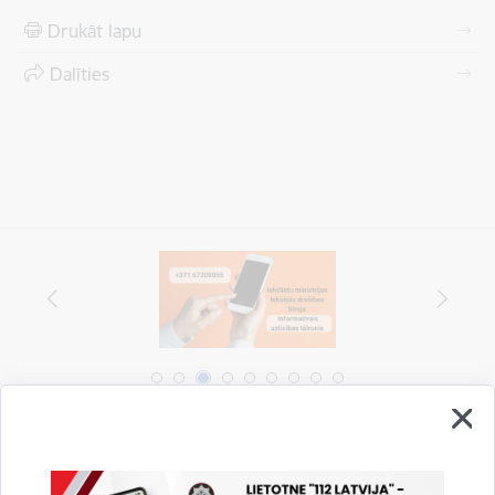
Drukāt lapu
Dalīties
Vai šī informācija bija noderīga?