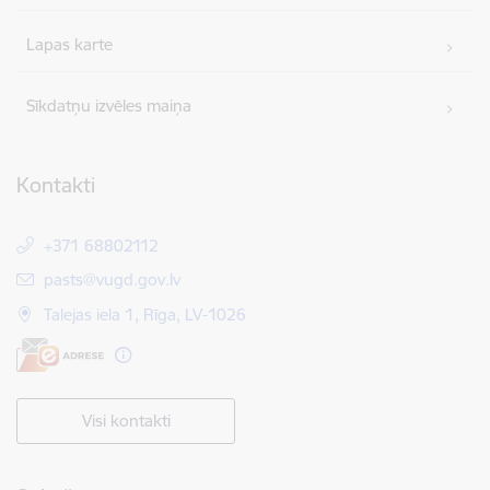
Lapas karte
Sīkdatņu izvēles maiņa
Kontakti
+371 68802112
E-pasts:
pasts@vugd.gov.lv
Talejas iela 1, Rīga, LV-1026
Visi kontakti