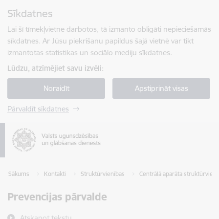
Pāriet uz lapas saturu
Sīkdatnes
Spied
lai meklētu
Enter
Lai šī tīmekļvietne darbotos, tā izmanto obligāti nepieciešamās
sīkdatnes. Ar Jūsu piekrišanu papildus šajā vietnē var tikt
izmantotas statistikas un sociālo mediju sīkdatnes.
Lūdzu, atzīmējiet savu izvēli:
Noraidīt
Apstiprināt visas
Pārvaldīt sīkdatnes
Sākums
Kontakti
Struktūrvienības
Centrālā aparāta struktūrvien
Prevencijas pārvalde
Atskaņot tekstu