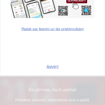
Plašāk par lietotni un tās priekšrocībām
Vai šī informācija bija noderīga?
Sniegt atsauksmi
Aizvērt
Esi pirmais, kurš uzzina!
Piesakies jaunumu saņemšanai savā e-pastā.