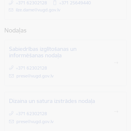
+371 62302128
+371 25649440
E-pasts:
ilze.dame@vugd.gov.lv
Nodaļas
Sabiedrības izglītošanas un
informēšanas nodaļa
+371 62302128
E-pasts:
prese@vugd.gov.lv
Dizaina un satura izstrādes nodaļa
+371 62302128
E-pasts:
prese@vugd.gov.lv