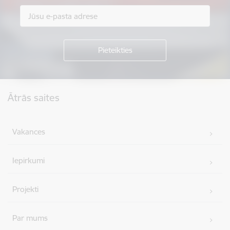
Kājene
Ātrās saites
Vakances
Iepirkumi
Projekti
Par mums