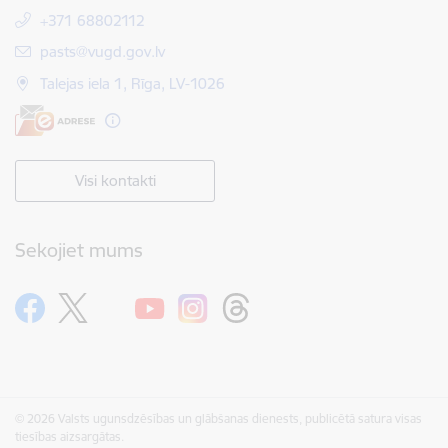
+371 68802112
E-pasts:
pasts@vugd.gov.lv
Talejas iela 1, Rīga, LV-1026
Visi kontakti
Sekojiet mums
© 2026 Valsts ugunsdzēsības un glābšanas dienests, publicētā satura visas
tiesības aizsargātas.