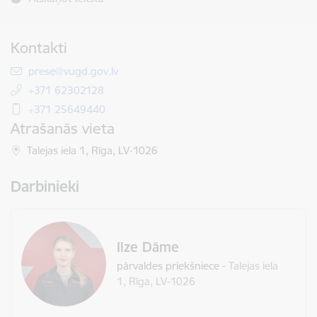
Kontakti
E-pasts:
prese@vugd.gov.lv
+371 62302128
+371 25649440
Atrašanās vieta
Talejas iela 1, Rīga, LV-1026
Darbinieki
Ilze Dāme
pārvaldes priekšniece
-
Talejas iela
1, Rīga, LV-1026