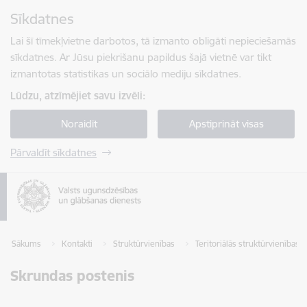
Pāriet uz lapas saturu
Sīkdatnes
Spied
lai meklētu
Enter
Lai šī tīmekļvietne darbotos, tā izmanto obligāti nepieciešamās
sīkdatnes. Ar Jūsu piekrišanu papildus šajā vietnē var tikt
izmantotas statistikas un sociālo mediju sīkdatnes.
Lūdzu, atzīmējiet savu izvēli:
Noraidīt
Apstiprināt visas
Pārvaldīt sīkdatnes
Sākums
Kontakti
Struktūrvienības
Teritoriālās struktūrvienības
Skrundas postenis