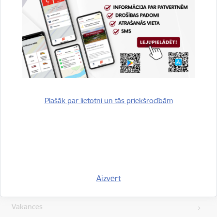
Esi pirmais, kurš uzzina!
Piesakies jaunumu saņemšanai savā e-pastā.
Plašāk par lietotni un tās priekšrocībām
Kājene
Ātrās saites
Aizvērt
Vakances