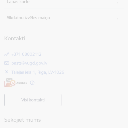
Lapas karte
Sīkdatņu izvēles maiņa
Kontakti
+371 68802112
E-pasts:
pasts@vugd.gov.lv
Talejas iela 1, Rīga, LV-1026
Visi kontakti
Sekojiet mums