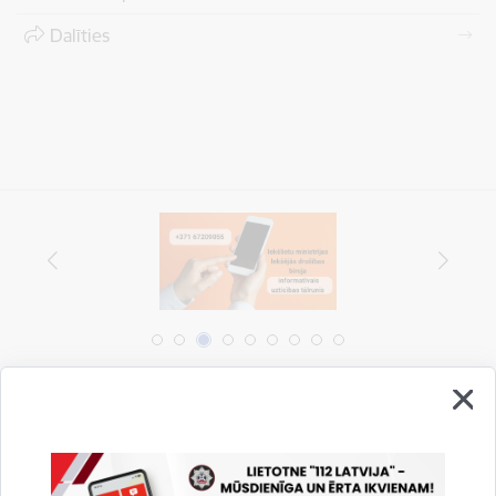
Dalīties
Vai šī informācija bija noderīga?
Sniegt atsauksmi