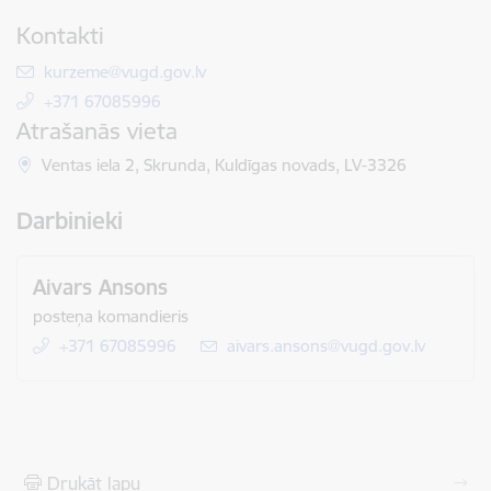
Kontakti
E-pasts:
kurzeme@vugd.gov.lv
+371 67085996
Atrašanās vieta
Ventas iela 2, Skrunda, Kuldīgas novads, LV-3326
Darbinieki
Aivars Ansons
posteņa komandieris
+371 67085996
E-pasts:
aivars.ansons@vugd.gov.lv
Drukāt lapu