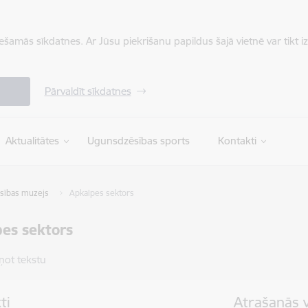
iešamās sīkdatnes. Ar Jūsu piekrišanu papildus šajā vietnē var tikt i
Pārvaldīt sīkdatnes
Aktualitātes
Ugunsdzēsības sports
Kontakti
ēsības muzejs
Apkalpes sektors
es sektors
ņot tekstu
ti
Atrašanās 