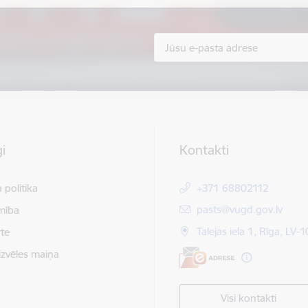
i
Kontakti
 politika
+371 68802112
E-pasts:
pasts@vugd.gov.lv
mība
Talejas iela 1, Rīga, LV-
te
izvēles maiņa
Visi kontakti