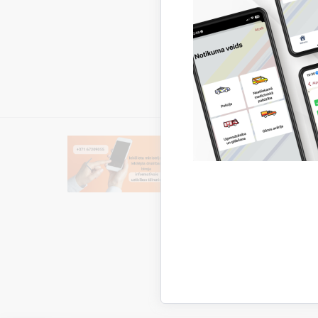
dežu
+