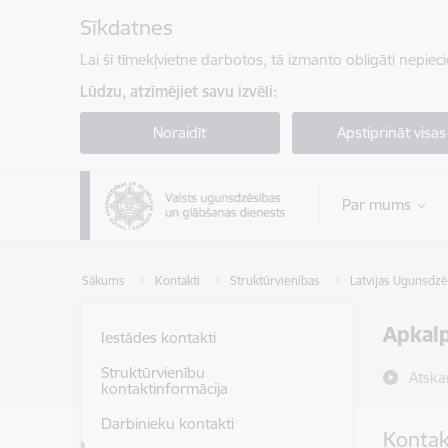
Pāriet uz lapas saturu
Sīkdatnes
Lai šī tīmekļvietne darbotos, tā izmanto obligāti nepiec
Lūdzu, atzīmējiet savu izvēli:
Noraidīt
Apstiprināt visas
Par mums
Sākums
Kontakti
Struktūrvienības
Latvijas Ugunsdz
Apkalp
Iestādes kontakti
Struktūrvienību
Atska
kontaktinformācija
Darbinieku kontakti
Kontak