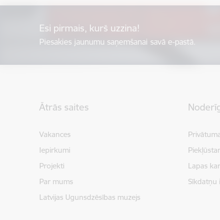
Esi pirmais, kurš uzzina!
Piesakies jaunumu saņemšanai savā e-pastā.
Kājene
Ātrās saites
Noderīg
Vakances
Privātuma
Iepirkumi
Piekļūsta
Projekti
Lapas kar
Par mums
Sīkdatņu 
Latvijas Ugunsdzēsības muzejs