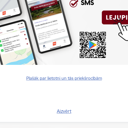
rants
371 67331334
E-pasts:
muzejs@vugd.gov.lv
Plašāk par lietotni un tās priekšrocībām
Vai šī informācija bija noderīga?
Aizvērt
Sniegt atsauksmi