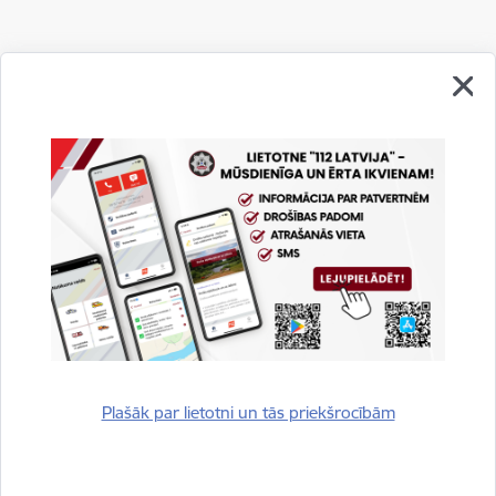
Vai šī informācija bija noderīga?
Sniegt atsauksmi
Plašāk par lietotni un tās priekšrocībām
Esi pirmais, kurš uzzina!