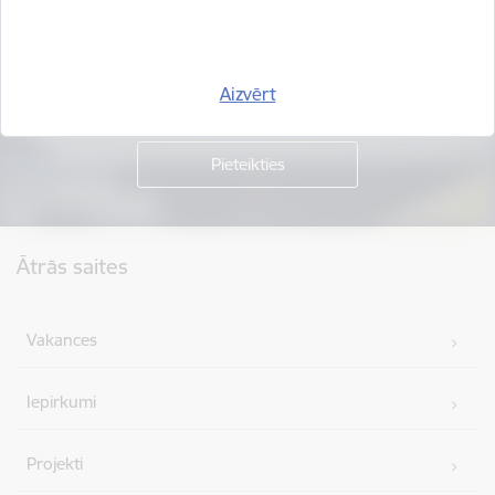
Piesakies jaunumu saņemšanai savā e-pastā.
Aizvērt
Kājene
Ātrās saites
Vakances
Iepirkumi
Projekti