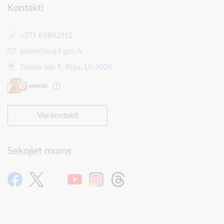
Kontakti
+371 68802112
E-pasts:
pasts@vugd.gov.lv
Talejas iela 1, Rīga, LV-1026
Visi kontakti
Sekojiet mums