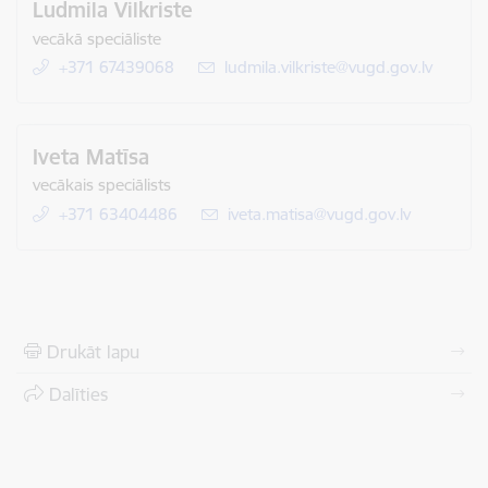
Ludmila Vilkriste
vecākā speciāliste
+371 67439068
E-pasts:
ludmila.vilkriste@vugd.gov.lv
Iveta Matīsa
vecākais speciālists
+371 63404486
E-pasts:
iveta.matisa@vugd.gov.lv
Drukāt lapu
Dalīties