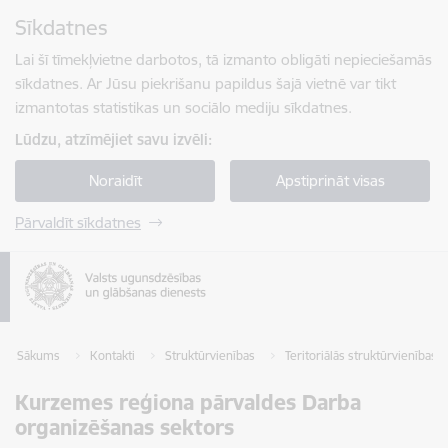
Pāriet uz lapas saturu
Sīkdatnes
Spied
lai meklētu
Enter
Lai šī tīmekļvietne darbotos, tā izmanto obligāti nepieciešamās
sīkdatnes. Ar Jūsu piekrišanu papildus šajā vietnē var tikt
izmantotas statistikas un sociālo mediju sīkdatnes.
Lūdzu, atzīmējiet savu izvēli:
Noraidīt
Apstiprināt visas
Pārvaldīt sīkdatnes
Sākums
Kontakti
Struktūrvienības
Teritoriālās struktūrvienības
Kurzemes reģiona pārvaldes Darba
organizēšanas sektors