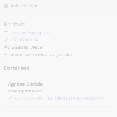
Atskaņot tekstu
Kontakti
E-pasts:
kurzeme@vugd.gov.lv
+371 62302114
Atrašanās vieta
Liepāja, Ganību iela 63/67, LV-3401
Darbinieki
Agnese Sprūde
sektora priekšniece
+371 63404480
E-pasts:
agnese.sprude@vugd.gov.lv