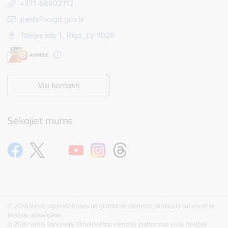
+371 68802112
E-pasts:
pasts@vugd.gov.lv
Talejas iela 1, Rīga, LV-1026
Visi kontakti
Sekojiet mums
© 2026 Valsts ugunsdzēsības un glābšanas dienests, publicētā satura visas
tiesības aizsargātas.
© 2020 Valsts kanceleja, Tīmekļvietņu vienotās platformas visas tiesības