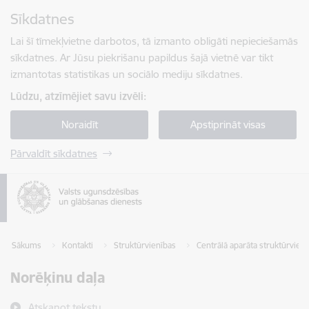
Pāriet uz lapas saturu
Sīkdatnes
Spied
lai meklētu
Enter
Lai šī tīmekļvietne darbotos, tā izmanto obligāti nepieciešamās
sīkdatnes. Ar Jūsu piekrišanu papildus šajā vietnē var tikt
izmantotas statistikas un sociālo mediju sīkdatnes.
Lūdzu, atzīmējiet savu izvēli:
Noraidīt
Apstiprināt visas
Pārvaldīt sīkdatnes
Sākums
Kontakti
Struktūrvienības
Centrālā aparāta struktūrvien
Norēķinu daļa
Atskaņot tekstu