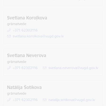
Svetlana Koroļkova
grāmatvede
+371 62302116
E-pasts:
svetlana.korolkova@vugd.gov.lv
Svetlana Neverova
grāmatvede
+371 62302116
E-pasts:
svetlana.neverova@vugd.gov.lv
Natālija Šotikova
grāmatvede
+371 62302116
E-pasts:
natalija.sotikova@vugd.gov.lv