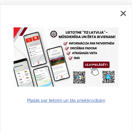
Tatjana Bogdanova
grāmatvede
+371 62302116
E-pasts:
tatjana.bogdanova@vugd.gov.lv
Drukāt lapu
Dalīties
Plašāk par lietotni un tās priekšrocībām