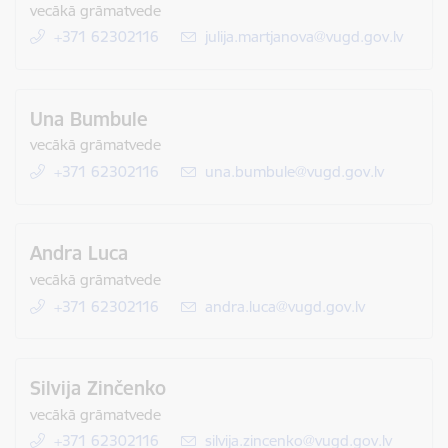
vecākā grāmatvede
+371 62302116
E-pasts:
julija.martjanova@vugd.gov.lv
Una Bumbule
vecākā grāmatvede
+371 62302116
E-pasts:
una.bumbule@vugd.gov.lv
Andra Luca
vecākā grāmatvede
+371 62302116
E-pasts:
andra.luca@vugd.gov.lv
Silvija Zinčenko
vecākā grāmatvede
+371 62302116
E-pasts:
silvija.zincenko@vugd.gov.lv