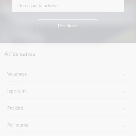
Kājene
Ātrās saites
Vakances
Iepirkumi
Projekti
Par mums