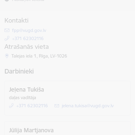
Kontakti
E-pasts:
fpp@vugd.gov.lv
+371 62302116
Atrašanās vieta
Talejas iela 1, Rīga, LV-1026
Darbinieki
Jeļena Tukiša
daļas vadītāja
+371 62302116
E-pasts:
jelena.tukisa@vugd.gov.lv
Jūlija Martjanova