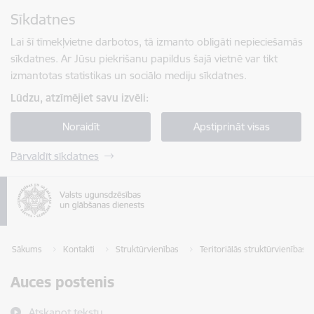
Pāriet uz lapas saturu
Sīkdatnes
Spied
lai meklētu
Enter
Lai šī tīmekļvietne darbotos, tā izmanto obligāti nepieciešamās
sīkdatnes. Ar Jūsu piekrišanu papildus šajā vietnē var tikt
izmantotas statistikas un sociālo mediju sīkdatnes.
Lūdzu, atzīmējiet savu izvēli:
Noraidīt
Apstiprināt visas
Pārvaldīt sīkdatnes
Sākums
Kontakti
Struktūrvienības
Teritoriālās struktūrvienības
Auces postenis
Atskaņot tekstu