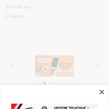
Drukāt lapu
Dalīties
Vai šī informācija bija noderīga?