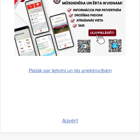
Sniegt atsauksmi
Esi pirmais, kurš uzzina!
Piesakies jaunumu saņemšanai savā e-pastā.
Plašāk par lietotni un tās priekšrocībām
Kājene
Aizvērt
Ātrās saites