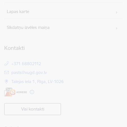
Lapas karte
Sīkdatņu izvēles maiņa
Kontakti
+371 68802112
E-pasts:
pasts@vugd.gov.lv
Talejas iela 1, Rīga, LV-1026
Visi kontakti