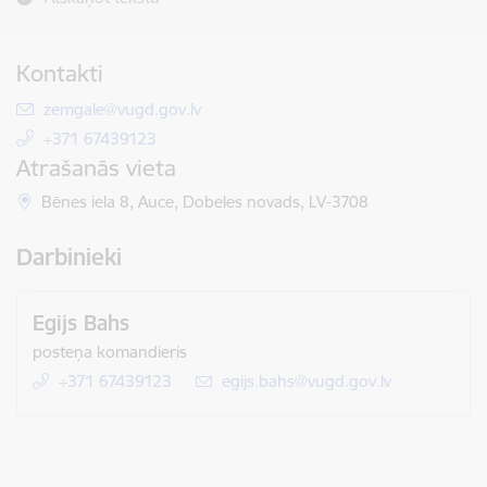
Kontakti
E-pasts:
zemgale@vugd.gov.lv
+371 67439123
Atrašanās vieta
Bēnes iela 8, Auce, Dobeles novads, LV-3708
Darbinieki
Egijs Bahs
posteņa komandieris
+371 67439123
E-pasts:
egijs.bahs@vugd.gov.lv