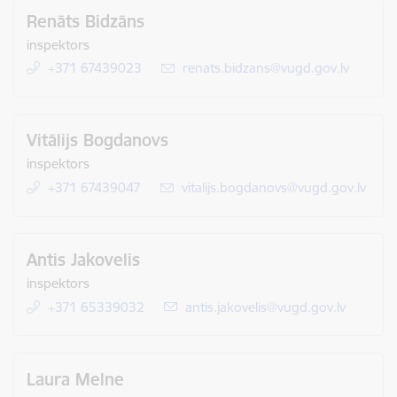
Renāts Bidzāns
inspektors
+371 67439023
E-pasts:
renats.bidzans@vugd.gov.lv
Vitālijs Bogdanovs
inspektors
+371 67439047
E-pasts:
vitalijs.bogdanovs@vugd.gov.lv
Antis Jakovelis
inspektors
+371 65339032
E-pasts:
antis.jakovelis@vugd.gov.lv
Laura Melne