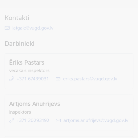
Kontakti
E-pasts:
latgale@vugd.gov.lv
Darbinieki
Ēriks Pastars
vecākais inspektors
+371 67439031
E-pasts:
eriks.pastars@vugd.gov.lv
Artjoms Anufrijevs
inspektors
+371 20293192
E-pasts:
artjoms.anufrijevs@vugd.gov.lv