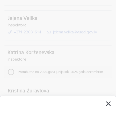
Jeļena Velika
inspektore
+371 22031614
E-pasts:
jelena.velika@vugd.gov.lv
Katrīna Koržeņevska
inspektore
Prombūtnē no 2025.gada jūnija līdz 2026.gada decembrim
Kristīna Žuravļova
inspektore
+371 27335342
E-pasts:
kristina.zuravlova@vugd.gov.lv