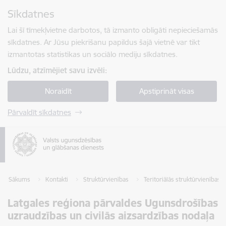
Pāriet uz lapas saturu
Sīkdatnes
Spied
lai meklētu
Enter
Lai šī tīmekļvietne darbotos, tā izmanto obligāti nepieciešamās
sīkdatnes. Ar Jūsu piekrišanu papildus šajā vietnē var tikt
izmantotas statistikas un sociālo mediju sīkdatnes.
Lūdzu, atzīmējiet savu izvēli:
Noraidīt
Apstiprināt visas
Pārvaldīt sīkdatnes
Sākums
Kontakti
Struktūrvienības
Teritoriālās struktūrvienības
Latgales reģiona pārvaldes Ugunsdrošības
uzraudzības un civilās aizsardzības nodaļa