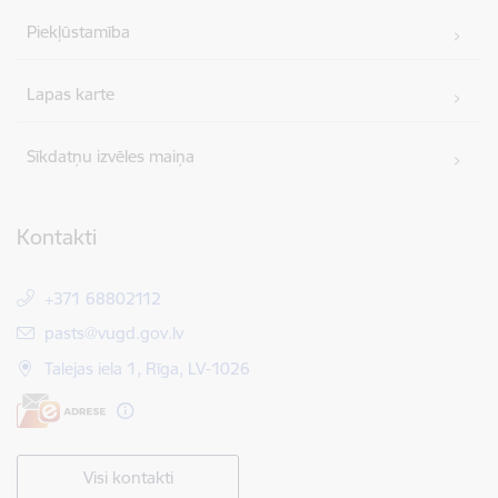
Piekļūstamība
Lapas karte
Sīkdatņu izvēles maiņa
Kontakti
+371 68802112
E-pasts:
pasts@vugd.gov.lv
Talejas iela 1, Rīga, LV-1026
Visi kontakti