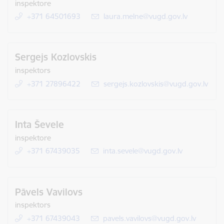
inspektore
+371 64501693
E-pasts:
laura.melne@vugd.gov.lv
Sergejs Kozlovskis
inspektors
+371 27896422
E-pasts:
sergejs.kozlovskis@vugd.gov.lv
Inta Ševele
inspektore
+371 67439035
E-pasts:
inta.sevele@vugd.gov.lv
Pāvels Vavilovs
inspektors
+371 67439043
E-pasts:
pavels.vavilovs@vugd.gov.lv