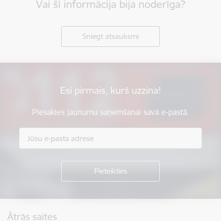
Vai šī informācija bija noderīga?
Sniegt atsauksmi
Esi pirmais, kurš uzzina!
Piesakies jaunumu saņemšanai savā e-pastā.
Kājene
Ātrās saites