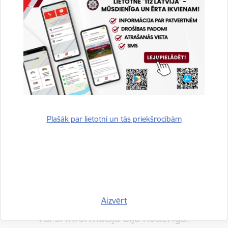
Drukāt lapu
Dalīties
Plašāk par lietotni un tās priekšrocībām
Aizvērt
Vai šī informācija bija noderīga?