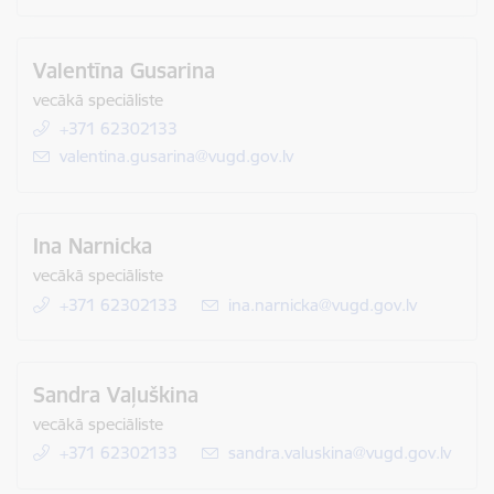
Valentīna Gusarina
vecākā speciāliste
+371 62302133
E-pasts:
valentina.gusarina@vugd.gov.lv
Ina Narnicka
vecākā speciāliste
+371 62302133
E-pasts:
ina.narnicka@vugd.gov.lv
Sandra Vaļuškina
vecākā speciāliste
+371 62302133
E-pasts:
sandra.valuskina@vugd.gov.lv