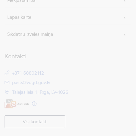
Piekļūstamība
Lapas karte
Sīkdatņu izvēles maiņa
Kontakti
+371 68802112
E-pasts:
pasts@vugd.gov.lv
Talejas iela 1, Rīga, LV-1026
Visi kontakti