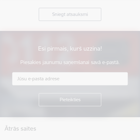
Sniegt atsauksmi
Esi pirmais, kurš uzzina!
Piesakies jaunumu saņemšanai savā e-pastā.
Kājene
Ātrās saites