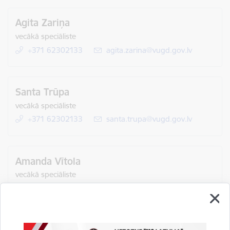
Agita Zariņa
vecākā speciāliste
+371 62302133
E-pasts:
agita.zarina@vugd.gov.lv
Santa Trūpa
vecākā speciāliste
+371 62302133
E-pasts:
santa.trupa@vugd.gov.lv
Amanda Vītola
vecākā speciāliste
+371 62302133
E-pasts:
amanda.vitola@vugd.gov.lv