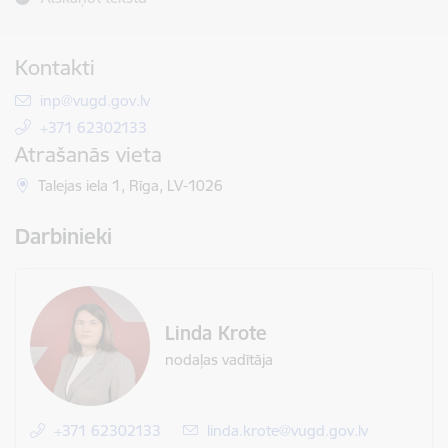
Kontakti
E-pasts:
inp@vugd.gov.lv
+371 62302133
Atrašanās vieta
Talejas iela 1, Rīga, LV-1026
Darbinieki
Linda Krote
nodaļas vadītāja
+371 62302133
E-pasts:
linda.krote@vugd.gov.lv