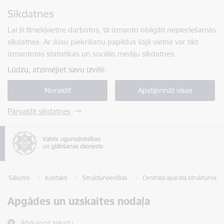
Pāriet uz lapas saturu
Sīkdatnes
Spied
lai meklētu
Enter
Lai šī tīmekļvietne darbotos, tā izmanto obligāti nepieciešamās
sīkdatnes. Ar Jūsu piekrišanu papildus šajā vietnē var tikt
izmantotas statistikas un sociālo mediju sīkdatnes.
Lūdzu, atzīmējiet savu izvēli:
Noraidīt
Apstiprināt visas
Pārvaldīt sīkdatnes
Sākums
Kontakti
Struktūrvienības
Centrālā aparāta struktūrvien
Apgādes un uzskaites nodaļa
Atskaņot tekstu