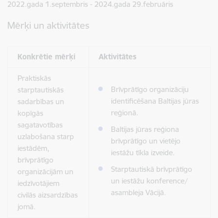
2022.gada 1.septembris - 2024.gada 29.februāris
Mērķi un aktivitātes
Konkrētie mērķi
Aktivitātes
Praktiskās
Brīvprātīgo organizāciju
starptautiskās
identificēšana Baltijas jūras
sadarbības un
reģionā.
kopīgās
sagatavotības
Baltijas jūras reģiona
uzlabošana starp
brīvprātīgo un vietējo
iestādēm,
iestāžu tīkla izveide.
brīvprātīgo
Starptautiskā brīvprātīgo
organizācijām un
un iestāžu konference/
iedzīvotājiem
asambleja Vācijā.
civilās aizsardzības
jomā.