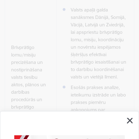
Valsts apaļā galda
sanāksmes Dānijā, Somijā,
Vācijā, Latvijā un Zviedrijā,
lai apspriestu brīvprātīgo
lomu, misiju, koordināciju
un novērstu iespējamos
Brīvprātīgo
šķēršļus efektīvai
lomu/misiju
brīvprātīgo iesaistīšanai un
precizēšana un
to darbību koordinēšanai
nostiprināšana
valsts un vietējā līmenī.
valsts tiesību
aktos, plānos un
Esošās prakses analīze,
darbības
ieteikumu izstrāde un labo
procedūrās un
prakses piemēru
brīvprātīgo
apkopojums par
vispārējās
brīvprātīgo lomu, misiju un
koordinācijas
pienākumiem Baltijas jūras
nostiprināšana.
reģionā.