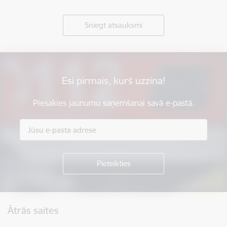
Sniegt atsauksmi
Esi pirmais, kurš uzzina!
Piesakies jaunumu saņemšanai savā e-pastā.
Kājene
Ātrās saites