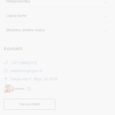
Piekļūstamība
Lapas karte
Sīkdatņu izvēles maiņa
Kontakti
+371 68802112
E-pasts:
pasts@vugd.gov.lv
Talejas iela 1, Rīga, LV-1026
Visi kontakti