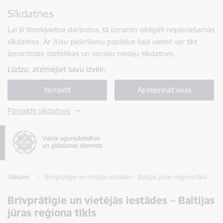
Pāriet uz lapas saturu
Sīkdatnes
Spied
lai meklētu
Enter
Lai šī tīmekļvietne darbotos, tā izmanto obligāti nepieciešamās
sīkdatnes. Ar Jūsu piekrišanu papildus šajā vietnē var tikt
izmantotas statistikas un sociālo mediju sīkdatnes.
Lūdzu, atzīmējiet savu izvēli:
Noraidīt
Apstiprināt visas
Pārvaldīt sīkdatnes
Sākums
Brīvprātīgie un vietējās iestādes – Baltijas jūras reģiona tīkls
Brīvprātīgie un vietējās iestādes – Baltijas
jūras reģiona tīkls