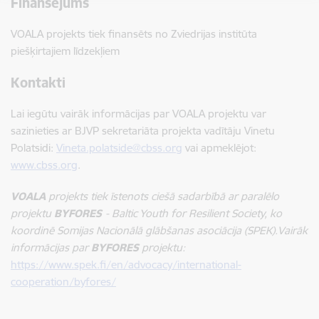
Finansējums
VOALA projekts tiek finansēts no Zviedrijas institūta
piešķirtajiem līdzekļiem
Kontakti
Lai iegūtu vairāk informācijas par VOALA projektu var
sazinieties ar BJVP sekretariāta projekta vadītāju Vinetu
Polatsidi:
Vineta.polatside@cbss.org
vai apmeklējot:
www.cbss.org
.
VOALA
projekts tiek īstenots ciešā sadarbībā ar paralēlo
projektu
BYFORES
- Baltic Youth for Resilient Society, ko
koordinē Somijas Nacionālā glābšanas asociācija (SPEK).Vairāk
informācijas par
BYFORES
projektu:
https://www.spek.fi/en/advocacy/international-
cooperation/byfores/