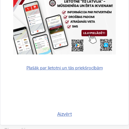
Starptautiskais Baltijas
jūras reģiona vietējo
dalībnieku/pilsētu apaļais
galds Gdaņskā, Polijā.
Brīvprātīgā darba
pievilcības
palielināšana,
īpašu uzmanību
Starptautisks seminārs par
Plašāk par lietotni un tās priekšrocībām
pievēršot
jauniešu iesaisti
jauniešiem, un
brīvprātīgajā darbā Rīgā,
brīvprātīgā darba
Latvijā.
kultūras
veicināšanai
Baltijas jūras
reģionā.
Aizvērt