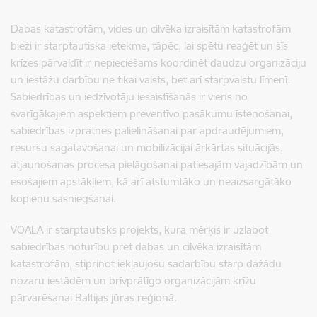
Dabas katastrofām, vides un cilvēka izraisītām katastrofām
bieži ir starptautiska ietekme, tāpēc, lai spētu reaģēt un šīs
krīzes pārvaldīt ir nepieciešams koordinēt daudzu organizāciju
un iestāžu darbību ne tikai valsts, bet arī starpvalstu līmenī.
Sabiedrības un iedzīvotāju iesaistīšanās ir viens no
svarīgākajiem aspektiem preventīvo pasākumu īstenošanai,
sabiedrības izpratnes palielināšanai par apdraudējumiem,
resursu sagatavošanai un mobilizācijai ārkārtas situācijās,
atjaunošanas procesa pielāgošanai patiesajām vajadzībām un
esošajiem apstākļiem, kā arī atstumtāko un neaizsargātāko
kopienu sasniegšanai.
VOALA ir starptautisks projekts, kura mērķis ir uzlabot
sabiedrības noturību pret dabas un cilvēka izraisītām
katastrofām, stiprinot iekļaujošu sadarbību starp dažādu
nozaru iestādēm un brīvprātīgo organizācijām krīžu
pārvarēšanai Baltijas jūras reģionā.