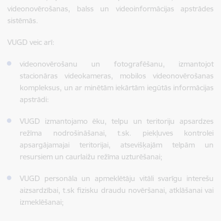
videonovērošanas, balss un videoinformācijas apstrādes
sistēmās.
VUGD veic arī:
videonovērošanu un fotografēšanu, izmantojot
stacionāras videokameras, mobilos videonovērošanas
kompleksus, un ar minētām iekārtām iegūtās informācijas
apstrādi:
VUGD izmantojamo ēku, telpu un teritoriju apsardzes
režīma nodrošināšanai, t.sk. piekļuves kontrolei
apsargājamajai teritorijai, atsevišķajām telpām un
resursiem un caurlaižu režīma uzturēšanai;
VUGD personāla un apmeklētāju vitāli svarīgu interešu
aizsardzībai, t.sk fizisku draudu novēršanai, atklāšanai vai
izmeklēšanai;