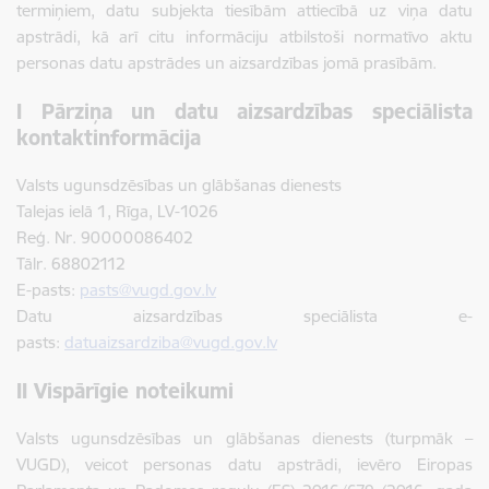
termiņiem, datu subjekta tiesībām attiecībā uz viņa datu
apstrādi, kā arī citu informāciju atbilstoši normatīvo aktu
personas datu apstrādes un aizsardzības jomā prasībām.
I Pārziņa un datu aizsardzības speciālista
kontaktinformācija
Valsts ugunsdzēsības un glābšanas dienests
Talejas ielā 1, Rīga, LV-1026
Reģ. Nr. 90000086402
Tālr. 68802112
E-pasts:
pasts@vugd.gov.lv
Datu aizsardzības speciālista e-
pasts:
datuaizsardziba@vugd.gov.lv
II Vispārīgie noteikumi
Valsts ugunsdzēsības un glābšanas dienests (turpmāk –
VUGD), veicot personas datu apstrādi, ievēro Eiropas