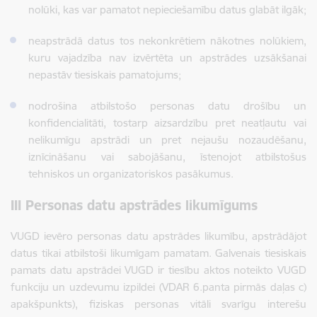
nolūki, kas var pamatot nepieciešamību datus glabāt ilgāk;
neapstrādā datus tos nekonkrētiem nākotnes nolūkiem,
kuru vajadzība nav izvērtēta un apstrādes uzsākšanai
nepastāv tiesiskais pamatojums;
nodrošina atbilstošo personas datu drošību un
konfidencialitāti, tostarp aizsardzību pret neatļautu vai
nelikumīgu apstrādi un pret nejaušu nozaudēšanu,
iznīcināšanu vai sabojāšanu, īstenojot atbilstošus
tehniskos un organizatoriskos pasākumus.
III Personas datu apstrādes likumīgums
VUGD ievēro personas datu apstrādes likumību, apstrādājot
datus tikai atbilstoši likumīgam pamatam. Galvenais tiesiskais
pamats datu apstrādei VUGD ir tiesību aktos noteikto VUGD
funkciju un uzdevumu izpildei (VDAR 6.panta pirmās daļas c)
apakšpunkts), fiziskas personas vitāli svarīgu interešu