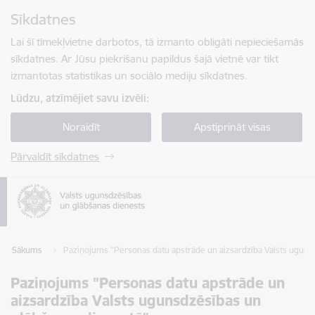
Pāriet uz lapas saturu
Sīkdatnes
Spied
lai meklētu
Enter
Lai šī tīmekļvietne darbotos, tā izmanto obligāti nepieciešamās
sīkdatnes. Ar Jūsu piekrišanu papildus šajā vietnē var tikt
izmantotas statistikas un sociālo mediju sīkdatnes.
Lūdzu, atzīmējiet savu izvēli:
Noraidīt
Apstiprināt visas
Pārvaldīt sīkdatnes
Sākums
Paziņojums "Personas datu apstrāde un aizsardzība Valsts uguns
Paziņojums "Personas datu apstrāde un
aizsardzība Valsts ugunsdzēsības un