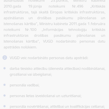
aizsardzības noteikumi” 25.punkts, Ministru kabineta
2010.gada 19.jūnija noteikumi Nr.496 „Kritiskās
infrastruktūras, tajā skaitā Eiropas kritiskās infrastruktūras,
apzināšanas un drošības pasākumu plānošanas un
īstenošanas kārtība”, Ministru kabineta 2011.gada 1.februāra
noteikumi Nr.100 „Informācijas tehnoloģiju kritiskās
infrastruktūras drošības pasākumu plānošanas un
īstenošanas kārtība”, VUGD nodarbināto personas datu
apstrādes nolūkiem.
VUGD veic nodarbināto personas datu apstrādi:
darba tiesisko attiecību (dienesta attiecības) nodibināšanai,
grozīšanai vai izbeigšanai;
personāla vadībai;
personas lietas izveidošanai un uzturēšanai;
personāla novērtēšanai, attīstībai un kvalifikācijas celšanai;