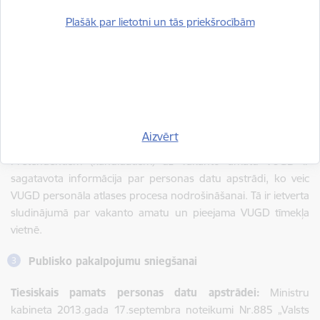
dienesta pakāpēm disciplināratbildības likuma, likuma „Par
Plašāk par lietotni un tās priekšrocībām
Latvijas Republikas starptautiskajiem līgumiem", likuma „Par
interešu konflikta novēršanu valsts amatpersonu darbībā”,
likuma „Par grāmatvedību”, Valsts un pašvaldību institūciju
amatpersonu un darbinieku atlīdzības likuma, citu VUGD
saistīto Eiropas savienības un Latvijas Republikas tiesību aktu,
kā arī Iekšlietu ministrijas un VUGD iekšējo noteikumu un
rīkojuma dokumentu prasības.
Aizvērt
Pretendentiem (kandidātiem) uz vakanto amatu VUGD ir
sagatavota informācija par personas datu apstrādi, ko veic
VUGD personāla atlases procesa nodrošināšanai. Tā ir ietverta
sludinājumā par vakanto amatu un pieejama VUGD tīmekļa
vietnē.
Publisko pakalpojumu sniegšanai
Tiesiskais pamats personas datu apstrādei:
Ministru
kabineta 2013.gada 17.septembra noteikumi Nr.885
„Valsts