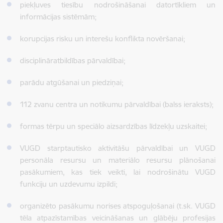
piekļuves tiesību nodrošināšanai datortīkliem un
informācijas sistēmām;
korupcijas risku un interešu konflikta novēršanai;
disciplināratbildības pārvaldībai;
parādu atgūšanai un piedziņai;
112 zvanu centra un notikumu pārvaldībai (balss ieraksts);
formas tērpu un speciālo aizsardzības līdzekļu uzskaitei;
VUGD starptautisko aktivitāšu pārvaldībai un VUGD
personāla resursu un materiālo resursu plānošanai
pasākumiem, kas tiek veikti, lai nodrošinātu VUGD
funkciju un uzdevumu izpildi;
organizēto pasākumu norises atspoguļošanai (t.sk. VUGD
tēla atpazīstamības veicināšanas un glābēju profesijas