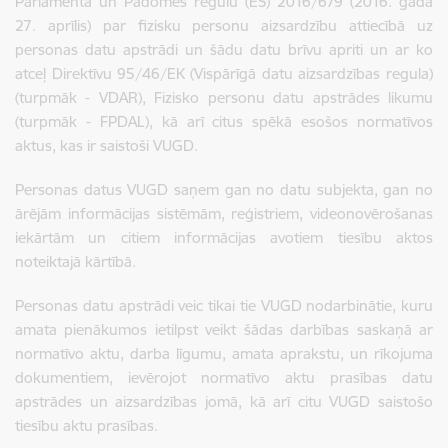
Parlamenta un Padomes regulu (ES)
2016/679
(2016. gada
27. aprīlis) par fizisku personu aizsardzību attiecībā uz
personas datu apstrādi un šādu datu brīvu apriti un ar ko
atceļ Direktīvu 95/46/EK (Vispārīgā datu aizsardzības regula)
(turpmāk - VDAR), Fizisko personu datu apstrādes likumu
(turpmāk - FPDAL), kā arī citus spēkā esošos normatīvos
aktus, kas ir saistoši VUGD.
Personas datus VUGD saņem gan no datu subjekta, gan no
ārējām informācijas sistēmām, reģistriem, videonovērošanas
iekārtām un citiem informācijas avotiem tiesību aktos
noteiktajā kārtībā.
Personas datu apstrādi veic tikai tie VUGD nodarbinātie, kuru
amata pienākumos ietilpst veikt šādas darbības saskaņā ar
normatīvo aktu, darba līgumu, amata aprakstu, un rīkojuma
dokumentiem, ievērojot normatīvo aktu prasības datu
apstrādes un aizsardzības jomā, kā arī citu VUGD saistošo
tiesību aktu prasības.