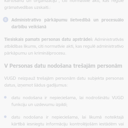
kārtošanu un organizāciju”, citi normatīvie akti, kas regulē
grāmatvedības uzskaiti.:
Administratīvo pārkāpumu lietvedībā un procesuālo
darbību veikšanā
Tiesiskais pamats personas datu apstrādei:
Administratīvās
atbildības likums, citi normatīvie akti, kas regulē administratīvo
pārkāpumu un kriminālprocesu.
V Personas datu nodošana trešajām personām
VUGD neizpauž trešajām personām datu subjekta personas
datus, izņemot šādus gadījumus:
datu nodošana ir nepieciešama, lai nodrošinātu VUGD
funkciju un uzdevumu izpildi;
datu nodošana ir nepieciešama, lai likumā noteiktajā
kārtībā iesniegtu informāciju kontrolējošām iestādēm vai