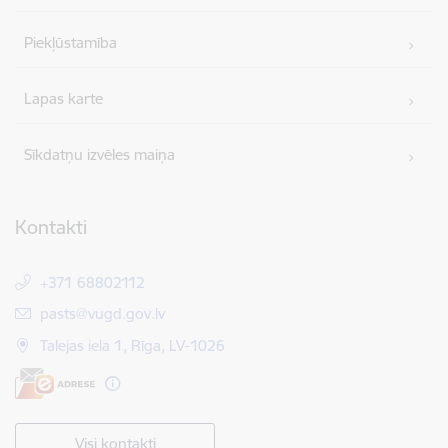
Piekļūstamība
Lapas karte
Sīkdatņu izvēles maiņa
Kontakti
+371 68802112
E-pasts:
pasts@vugd.gov.lv
Talejas iela 1, Rīga, LV-1026
Visi kontakti