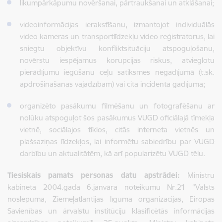
likumpārkāpumu novēršanai, pārtraukšanai un atklāšanai;
videoinformācijas ierakstīšanu, izmantojot individuālās
video kameras un transportlīdzekļu video reģistratorus, lai
sniegtu objektīvu konfliktsituāciju atspoguļošanu,
novērstu iespējamus korupcijas riskus, atvieglotu
pierādījumu iegūšanu ceļu satiksmes negadījumā (t.sk.
apdrošināšanas vajadzībām) vai cita incidenta gadījumā;
organizēto pasākumu filmēšanu un fotografēšanu ar
nolūku atspoguļot šos pasākumus VUGD oficiālajā tīmekļa
vietnē, sociālajos tīklos, citās interneta vietnēs un
plašsaziņas līdzekļos, lai informētu sabiedrību par VUGD
darbību un aktualitātēm, kā arī popularizētu VUGD tēlu.
Tiesiskais pamats personas datu apstrādei:
Ministru
kabineta 2004.gada 6.janvāra noteikumu Nr.21 “Valsts
noslēpuma, Ziemeļatlantijas līguma organizācijas, Eiropas
Savienības un ārvalstu institūciju klasificētās informācijas