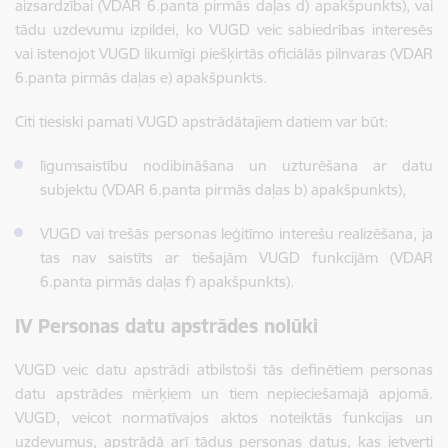
aizsardzībai (VDAR 6.panta pirmās daļas d) apakšpunkts), vai
tādu uzdevumu izpildei, ko VUGD veic sabiedrības interesēs
vai īstenojot VUGD likumīgi piešķirtās oficiālās pilnvaras (VDAR
6.panta pirmās daļas e) apakšpunkts.
Citi tiesiski pamati VUGD apstrādātajiem datiem var būt:
līgumsaistību nodibināšana un uzturēšana ar datu
subjektu (VDAR 6.panta pirmās daļas b) apakšpunkts),
VUGD vai trešās personas leģitīmo interešu realizēšana, ja
tas nav saistīts ar tiešajām VUGD funkcijām (VDAR
6.panta pirmās daļas f) apakšpunkts).
IV Personas datu apstrādes nolūki
VUGD veic datu apstrādi atbilstoši tās definētiem personas
datu apstrādes mērķiem un tiem nepieciešamajā apjomā.
VUGD, veicot normatīvajos aktos noteiktās funkcijas un
uzdevumus, apstrādā arī tādus personas datus, kas ietverti