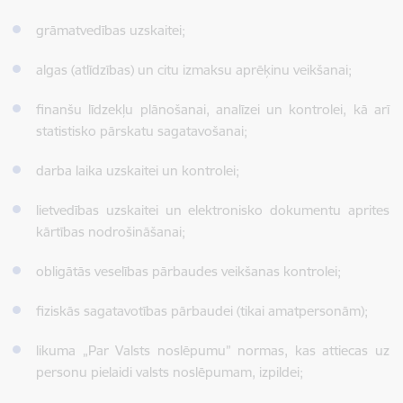
grāmatvedības uzskaitei;
algas (atlīdzības) un citu izmaksu aprēķinu veikšanai;
finanšu līdzekļu plānošanai, analīzei un kontrolei, kā arī
statistisko pārskatu sagatavošanai;
darba laika uzskaitei un kontrolei;
lietvedības uzskaitei un elektronisko dokumentu aprites
kārtības nodrošināšanai;
obligātās veselības pārbaudes veikšanas kontrolei;
fiziskās sagatavotības pārbaudei (tikai amatpersonām);
likuma „Par Valsts noslēpumu” normas, kas attiecas uz
personu pielaidi valsts noslēpumam, izpildei;