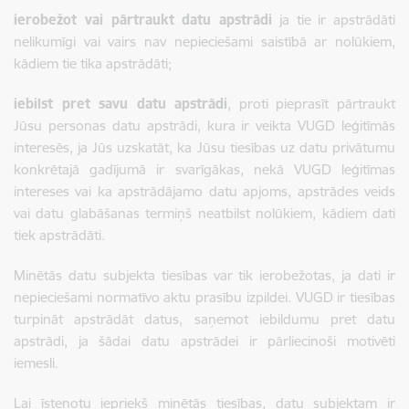
ierobežot vai pārtraukt datu apstrādi
ja tie ir apstrādāti
nelikumīgi vai vairs nav nepieciešami saistībā ar nolūkiem,
kādiem tie tika apstrādāti;
iebilst pret savu datu apstrādi
, proti pieprasīt pārtraukt
Jūsu personas datu apstrādi, kura ir veikta VUGD leģitīmās
interesēs, ja Jūs uzskatāt, ka Jūsu tiesības uz datu privātumu
konkrētajā gadījumā ir svarīgākas, nekā VUGD leģitīmas
intereses vai ka apstrādājamo datu apjoms, apstrādes veids
vai datu glabāšanas termiņš neatbilst nolūkiem, kādiem dati
tiek apstrādāti.
Minētās datu subjekta tiesības var tik ierobežotas, ja dati ir
nepieciešami normatīvo aktu prasību izpildei. VUGD ir tiesības
turpināt apstrādāt datus, saņemot iebildumu pret datu
apstrādi, ja šādai datu apstrādei ir pārliecinoši motivēti
iemesli.
Lai īstenotu iepriekš minētās tiesības, datu subjektam ir