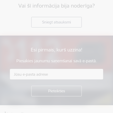
Vai šī informācija bija noderīga?
Sniegt atsauksmi
Esi pirmais, kurš uzzina!
Piesakies jaunumu saņemšanai savā e-pastā.
Kājene