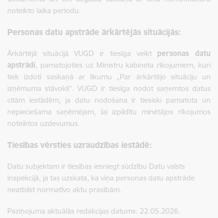
noteikto laika periodu.
Personas datu apstrāde ārkārtējās situācijās:
Ārkārtējā situācijā VUGD ir tiesīga veikt
personas datu
apstrādi
, pamatojoties uz Ministru kabineta rīkojumiem, kuri
tiek izdoti saskaņā ar likumu „Par ārkārtējo situāciju un
izņēmuma stāvokli”. VUGD ir tiesīga nodot saņemtos datus
citām iestādēm, ja datu nodošana ir tiesiski pamatota un
nepieciešama saņēmējam, lai izpildītu minētājos rīkojumos
noteiktos uzdevumus.
Tiesības vērsties uzraudzības iestādē:
Datu subjektam ir tiesības iesniegt sūdzību Datu valsts
inspekcijā, ja tas uzskata, ka viņa personas datu apstrāde
neatbilst normatīvo aktu prasībām.
Paziņojuma aktuālās redakcijas datums: 22.05.2026.