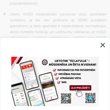
popularizēšanai);
citiem VUGD nodarbināto personas datu apstrādes
nolūkiem, ja tas nav pretrunā ar VDAR prasībām
(piemēram, ja tāda apstrāde ir nepieciešama normatīvajos
aktos noteikto funkciju un uzdevumu veikšanai, uz VUGD
attiecināmo juridisko pienākumu izpildei vai VUGD
leģitīmas intereses aizstāvēšanai).
Tiesiskais pamats personas datu apstrādei:
Līgumsaistību
nodibināšana un uzturēšana, leģitīmas intereses (atsevišķajos
gadījumos) un juridisko pienākumu izpilde. Apstrādājot VUGD
nodarbināto personas datus, kā arī datus personāla atlases
procesā, VUGD ievēro Darba likuma, Iekšlietu ministrijas
sistēmas iestāžu un Ieslodzījuma vietu pārvaldes amatpersonu
ar speciālajām dienesta pakāpēm dienesta gaitas likuma,
Ugunsdzēsības likuma, Valsts pārvaldes iekārtas likuma,
Arhīvu likuma, Iekšlietu ministrijas sistēmas iestāžu un
Ieslodzījuma vietu pārvaldes amatpersonu ar specialajam