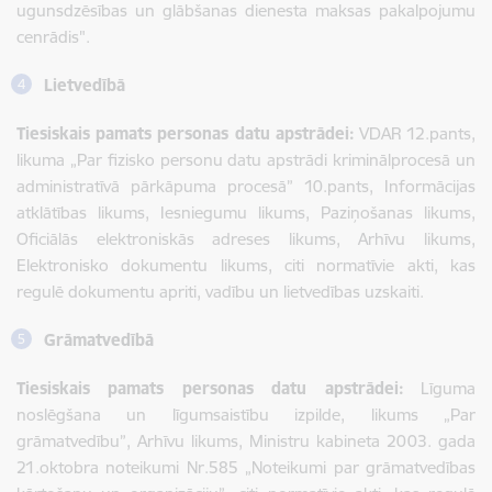
ugunsdzēsības un glābšanas dienesta maksas pakalpojumu
cenrādis
".
Lietvedībā
Tiesiskais pamats personas datu apstrādei:
VDAR 12.pants,
likuma „Par fizisko personu datu apstrādi kriminālprocesā un
administratīvā pārkāpuma procesā” 10.pants, Informācijas
atklātības likums, Iesniegumu likums, Paziņošanas likums,
Oficiālās elektroniskās adreses likums, Arhīvu likums,
Elektronisko dokumentu likums, citi normatīvie akti, kas
regulē dokumentu apriti, vadību un lietvedības uzskaiti.
Grāmatvedībā
Tiesiskais pamats personas datu apstrādei:
Līguma
noslēgšana un līgumsaistību izpilde, likums „Par
grāmatvedību”, Arhīvu likums, Ministru kabineta 2003. gada
21.oktobra noteikumi Nr.585 „Noteikumi par grāmatvedības