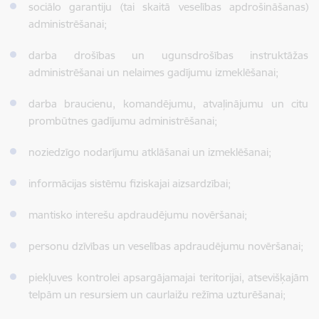
sociālo garantiju (tai skaitā veselības apdrošināšanas)
administrēšanai;
darba drošības un ugunsdrošības instruktāžas
administrēšanai un nelaimes gadījumu izmeklēšanai;
darba braucienu, komandējumu, atvaļinājumu un citu
prombūtnes gadījumu administrēšanai;
noziedzīgo nodarījumu atklāšanai un izmeklēšanai;
informācijas sistēmu fiziskajai aizsardzībai;
mantisko interešu apdraudējumu novēršanai;
personu dzīvības un veselības apdraudējumu novēršanai;
piekļuves kontrolei apsargājamajai teritorijai, atsevišķajām
telpām un resursiem un caurlaižu režīma uzturēšanai;