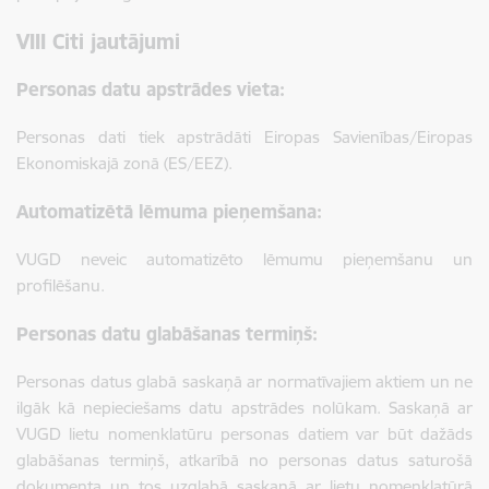
VIII Citi jautājumi
Personas datu apstrādes vieta:
Personas dati tiek apstrādāti Eiropas Savienības/Eiropas
Ekonomiskajā zonā (ES/EEZ).
Automatizētā lēmuma pieņemšana:
VUGD neveic automatizēto lēmumu pieņemšanu un
profilēšanu.
Personas datu glabāšanas termiņš:
Personas datus glabā saskaņā ar normatīvajiem aktiem un ne
ilgāk kā nepieciešams datu apstrādes nolūkam. Saskaņā ar
VUGD lietu nomenklatūru personas datiem var būt dažāds
glabāšanas termiņš, atkarībā no personas datus saturošā
dokumenta un tos uzglabā saskaņā ar lietu nomenklatūrā