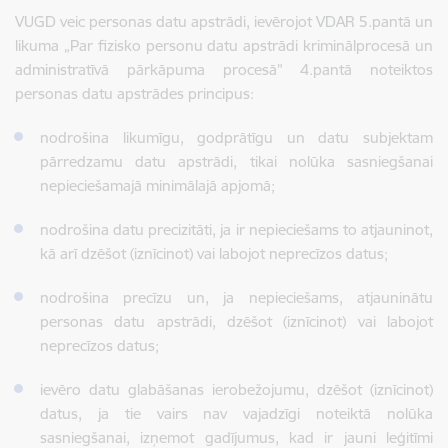
VUGD veic personas datu apstrādi, ievērojot VDAR 5.pantā un
likuma „Par fizisko personu datu apstrādi kriminālprocesā un
administratīvā pārkāpuma procesā” 4.pantā noteiktos
personas datu apstrādes principus:
nodrošina likumīgu, godprātīgu un datu subjektam
pārredzamu datu apstrādi, tikai nolūka sasniegšanai
nepieciešamajā minimālajā apjomā;
nodrošina datu precizitāti, ja ir nepieciešams to atjauninot,
kā arī dzēšot (iznīcinot) vai labojot neprecīzos datus;
nodrošina precīzu un, ja nepieciešams, atjauninātu
personas datu apstrādi, dzēšot (iznīcinot) vai labojot
neprecīzos datus;
ievēro datu glabāšanas ierobežojumu, dzēšot (iznīcinot)
datus, ja tie vairs nav vajadzīgi noteiktā nolūka
sasniegšanai, izņemot gadījumus, kad ir jauni leģitīmi