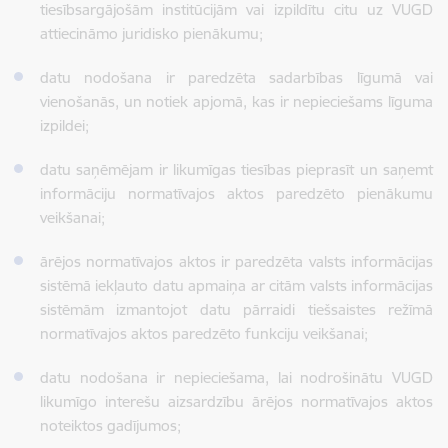
tiesībsargājošām institūcijām vai izpildītu citu uz VUGD
attiecināmo juridisko pienākumu;
datu nodošana ir paredzēta sadarbības līgumā vai
vienošanās, un notiek apjomā, kas ir nepieciešams līguma
izpildei;
datu saņēmējam ir likumīgas tiesības pieprasīt un saņemt
informāciju normatīvajos aktos paredzēto pienākumu
veikšanai;
ārējos normatīvajos aktos ir paredzēta valsts informācijas
sistēmā iekļauto datu apmaiņa ar citām valsts informācijas
sistēmām izmantojot datu pārraidi tiešsaistes režīmā
normatīvajos aktos paredzēto funkciju veikšanai;
datu nodošana ir nepieciešama, lai nodrošinātu VUGD
likumīgo interešu aizsardzību ārējos normatīvajos aktos
noteiktos gadījumos;