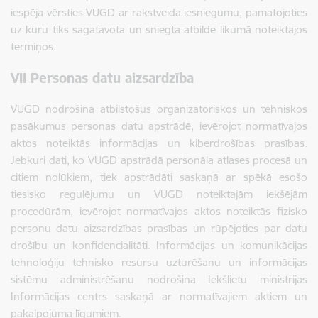
iespēja vērsties VUGD ar rakstveida iesniegumu, pamatojoties
uz kuru tiks sagatavota un sniegta atbilde likumā noteiktajos
termiņos.
VII Personas datu aizsardzība
VUGD nodrošina atbilstošus organizatoriskos un tehniskos
pasākumus personas datu apstrādē, ievērojot normatīvajos
aktos noteiktās informācijas un kiberdrošības prasības.
Jebkuri dati, ko VUGD apstrādā personāla atlases procesā un
citiem nolūkiem, tiek apstrādāti saskaņā ar spēkā esošo
tiesisko regulējumu un VUGD noteiktajām iekšējām
procedūrām, ievērojot normatīvajos aktos noteiktās fizisko
personu datu aizsardzības prasības un rūpējoties par datu
drošību un konfidencialitāti. Informācijas un komunikācijas
tehnoloģiju tehnisko resursu uzturēšanu un informācijas
sistēmu administrēšanu nodrošina Iekšlietu ministrijas
Informācijas centrs saskaņā ar normatīvajiem aktiem un
pakalpojuma līgumiem.