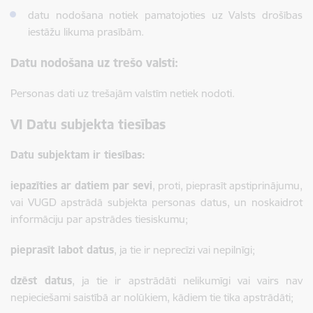
datu nodošana notiek pamatojoties uz Valsts drošības
iestāžu likuma prasībām.
Datu nodošana uz trešo valsti:
Personas dati uz trešajām valstīm netiek nodoti
.
VI Datu subjekta tiesības
Datu subjektam ir tiesības:
iepazīties ar datiem par sevi
, proti, pieprasīt apstiprinājumu,
vai VUGD apstrādā subjekta personas datus, un noskaidrot
informāciju par apstrādes tiesiskumu;
pieprasīt labot datus
, ja tie ir neprecīzi vai nepilnīgi;
dzēst datus
, ja tie ir apstrādāti nelikumīgi vai vairs nav
nepieciešami saistībā ar nolūkiem, kādiem tie tika apstrādāti;