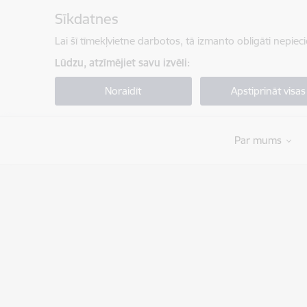
Pāriet uz lapas saturu
Sīkdatnes
Lai šī tīmekļvietne darbotos, tā izmanto obligāti nepiec
Lūdzu, atzīmējiet savu izvēli:
Noraidīt
Apstiprināt visas
Par mums
Valsts ugunsdzēsības un glābšanas dienests