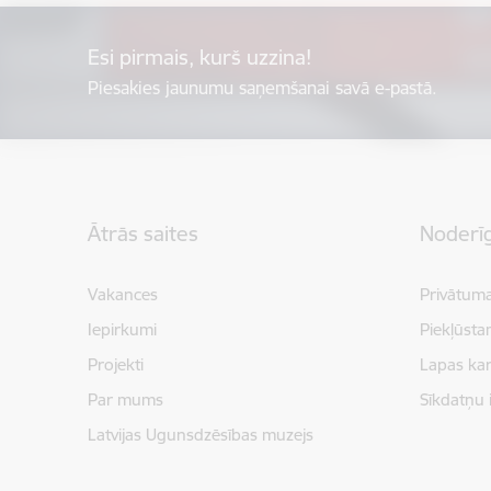
Esi pirmais, kurš uzzina!
Piesakies jaunumu saņemšanai savā e-pastā.
Kājene
Ātrās saites
Noderīg
Vakances
Privātuma
Iepirkumi
Piekļūsta
Projekti
Lapas kar
Par mums
Sīkdatņu 
Latvijas Ugunsdzēsības muzejs