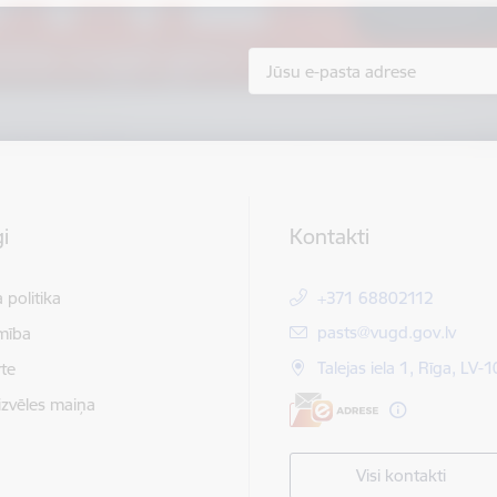
i
Kontakti
 politika
+371 68802112
E-pasts:
pasts@vugd.gov.lv
mība
Talejas iela 1, Rīga, LV-
te
izvēles maiņa
Visi kontakti