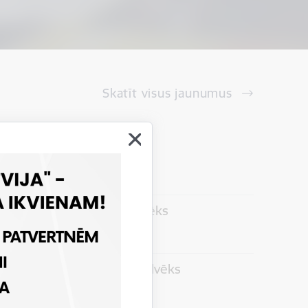
Skatīt visus jaunumus
ēki
 relīzes
pes izcelts bojā gājis cilvēks
 relīzes
ilpes izcelts bojā gājis cilvēks
 relīzes