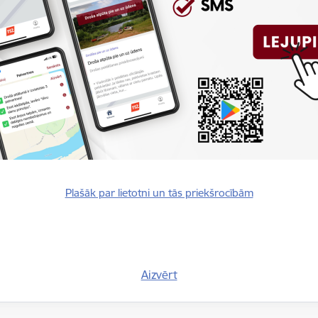
Vakar ugunsgrēkos izglābt
Jaunumi
Preses
04.08.2026.
 apkopoti ieteikumi
Piektdien izglābti divi m
Jaunumi
Preses
03.08.2026.
u dažādiem apdraudējumiem,
) tīmekļvietnē www.112.lv
a telpā”, kurā vienuviet
Plašāk par lietotni un tās priekšrocībām
 gaisa telpas apdraudējuma
mus, praktiskus un ikdienā
situāciju reģionā, jautājums
elpas apdraudējuma gadījumā ir
ājam būtu pieejama saprotama,
Aizvērt
s apdraudējuma situācijā, kur