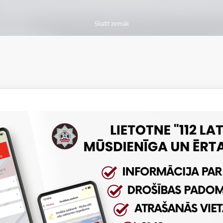
Skatīt zemāk
Vakar dzēsti 13 ugunsgr
Jaunumi
Preses
07.08.2026.
Ādažu novadā no ūdenstil
Jaunumi
Preses
06.08.2026.
Siguldas novadā no ūdenst
Jaunumi
Preses
05.08.2026.