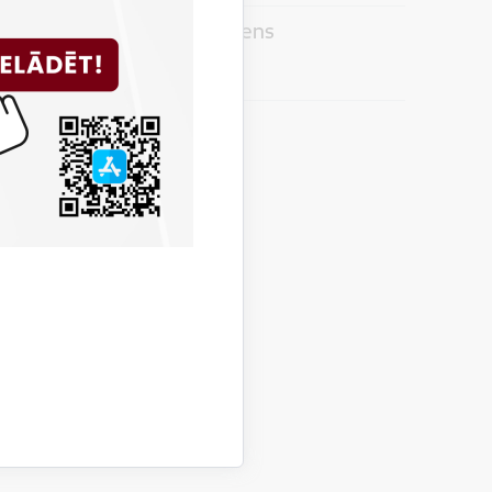
i trīs cilvēki, bet cietis viens
 relīzes
ežā apmaldījušies cilvēki
 relīzes