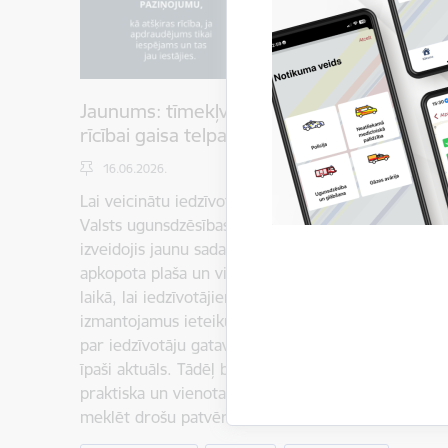
Jaunums: tīmekļvietnē www.112.lv pieejami
rīcībai gaisa telpas apdraudējuma laikā
16.06.2026.
Lai veicinātu iedzīvotāju informētību un gatavīb
Valsts ugunsdzēsības un glābšanas dienests (VUGD
izveidojis jaunu sadaļu “Apdraudējums Latvijas gais
apkopota plaša un vispārīga informācija par rīcību
laikā, lai iedzīvotājiem būtu vieglāk atrast saprota
izmantojamus ieteikumus. Ņemot vērā ģeopolitisko 
par iedzīvotāju gatavību un pareizu rīcību gaisa t
īpaši aktuāls. Tādēļ būtiski, lai ikvienam iedzīvot
praktiska un vienota informācija par to, kā rīkotie
meklēt drošu patvērumu un kā rīkoties, lai…