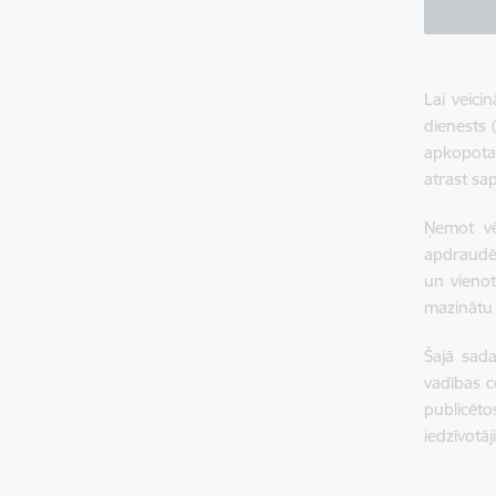
Lai veic
dienests 
apkopota 
atrast sa
Ņemot vē
apdraudēj
un vienot
mazinātu 
Šajā sad
vadības ce
publicēt
iedzīvotā