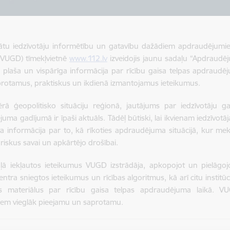
inātu iedzīvotāju informētību un gatavību dažādiem apdraudējum
(VUGD) tīmekļvietnē
www.112.lv
izveidojis jaunu sadaļu “Apdraudēju
plaša un vispārīga informācija par rīcību gaisa telpas apdraudēju
protamus, praktiskus un ikdienā izmantojamus ieteikumus.
rā ģeopolitisko situāciju reģionā, jautājums par iedzīvotāju g
uma gadījumā ir īpaši aktuāls. Tādēļ būtiski, lai ikvienam iedzīvo
a informācija par to, kā rīkoties apdraudējuma situācijā, kur mek
riskus savai un apkārtējo drošībai.
aļā iekļautos ieteikumus VUGD izstrādāja, apkopojot un pielāgo
ntra sniegtos ieteikumus un rīcības algoritmus, kā arī citu institūci
os materiālus par rīcību gaisa telpas apdraudējuma laikā. V
jiem vieglāk pieejamu un saprotamu.