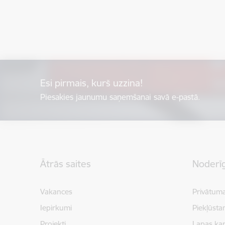
Esi pirmais, kurš uzzina!
Piesakies jaunumu saņemšanai savā e-pastā.
Kājene
Ātrās saites
Noderīg
Vakances
Privātuma
Iepirkumi
Piekļūsta
Projekti
Lapas kar