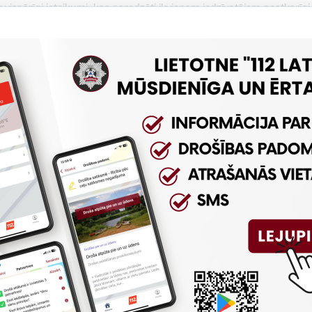
ir vispārīgi ieteikumi, kas paredzēti ikvienam iedzīvotājam neatkarīg
tības iestādē, publiskā vietā vai ceļā. To mērķis ir palīdzēt cilvēkie
s apdraudējuma gadījumā, lai mazinātu riskus savai un apkārtējo dr
cības algoritmi tiek izstrādāti nozaru, pašvaldību un iestāžu līmen
pojumiem, infrastruktūrai un iedzīvotāju vai nodarbināto vajadzī
ālis Ivars Nakurts.
etnes
www.112.lv
sadaļā “Apdraudējums Latvijas gaisa telpā” pieej
ija par drošākām patveršanās vietām, kā arī sniegta info
ākajām pazīmēm. Ieteikumos uzsvērts, ka apdraudējuma gadījumā b
ierīgi un atbildīgi, neizplatīt nepārbaudītas ziņas un ievērot atbild
idrota arī drošas patveršanās nozīme. Iedzīvotāji aicināti jau laikus 
 vietā iespējams patverties, priekšroku dodot telpām bez logiem,
 vietām, kas var mazināt risku no šķembām, stikla lauskām un citie
ieejama arī informācija par droniem, tostarp Nacionālo bruņot
m starp hobija un kaujas droniem. Vienlaikus iedzīvotājiem tiek 