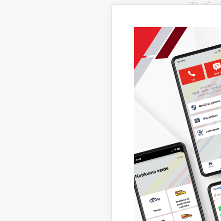
“Šie 
izglī
telpa
un rī
pakal
ģener
Tīmekļvi
informāc
raksturīg
rīkoties m
Plašāk ska
apmeklētā
vai citām
Sadaļā p
atšķirībā