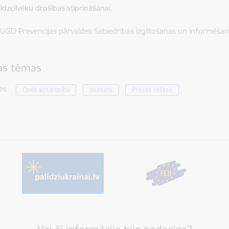
līdzcilvēku drošības stiprināšanai.
UGD Prevencijas pārvaldes Sabiedrības izglītošanas un informēša
tas tēmas
es:
Civilā aizsardzība
Jaunumi
Preses relīzes