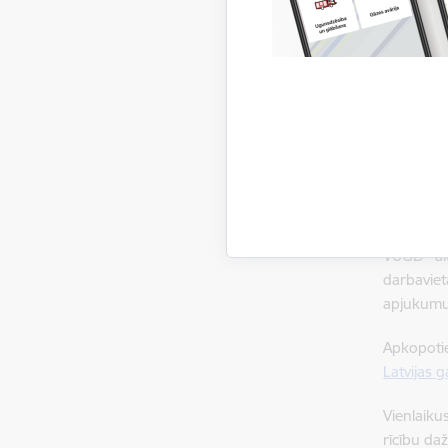
objekts, 
vienoto ā
Lai info
ģimenes l
pašvaldīb
pārrunājo
Tāpat vie
algoritmi.
VUGD aic
darbaviet
apjukumu 
Apkopotie
Latvijas g
Vienlaik
rīcību da