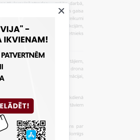
i no tā, kur viņš atrodas — mājās, darbā,
m saprast pamatprincipus, kā rīkoties gaisa
ošībai. Savukārt, specifiskāki ieteikumi
ī, pielāgojot tos konkrētajām funkcijām,
bām,” uzsver VUGD priekšnieka vietnieks
ami vispārīgi ieteikumi iedzīvotājiem,
rmācija par hobija un kaujas drona
ūtiski sekot oficiālajai informācijai,
īgo dienestu norādījumus.
izvērtēt, kur viņu mājoklī vai citā ikdienā
 ēkas iekšējām telpām, zemākiem stāviem
m bīstamiem faktoriem.
o spēku sagatavotais skaidrojums par
atgādināts — ja tiek pamanīts aizdomīgs