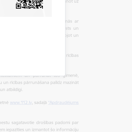
gadījumiem nekavējoties jāziņo, zvanot uz
informatīvos pasākumos un sarunās ar
os var izmantot pašvaldības, valsts un
 organizācijas un ģimenes, skaidrojot un
bliski pieejamās vadlīnijas un rīcības
eteikumiem un pārrunāt tos ģimenē,
iju un rīcības pārrunāšana palīdz mazināt
n atbildīgi.
ietnē
www.112.lv
, sadaļā
“Apdraudējums
ienestu sagatavotie drošības padomi par
iem iepazīties un izmantot šo informāciju