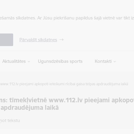
iešamās sīkdatnes. Ar Jūsu piekrišanu papildus šajā vietnē var tikt i
Pārvaldīt sīkdatnes
Aktualitātes
Ugunsdzēsības sports
Kontakti
www.112.lv pieejami apkopoti ieteikumi rīcībai gaisa telpas apdraudējuma laikā
s: tīmekļvietnē www.112.lv pieejami apkopoti
 apdraudējuma laikā
ņot tekstu