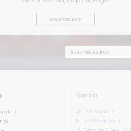
Vai šī informācija bija noderīga?
Sniegt atsauksmi
i
Kontakti
 politika
+371 68802112
E-pasts:
pasts@vugd.gov.lv
mība
Talejas iela 1, Rīga, LV-
te