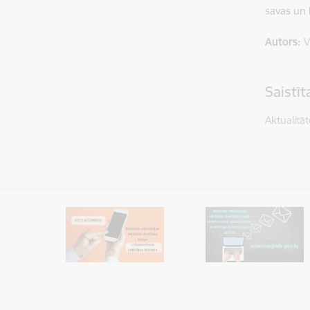
savas un 
Autors:
V
Saistī
Aktualitāt