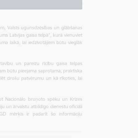
iem, Valsts ugunsdzēsības un glābšanas
ms Latvijas gaisa telpā”, kurā vienuviet
ma laikā, lai iedzīvotājiem būtu vieglāk
atavību un pareizu rīcību gaisa telpas
tājam būtu pieejama saprotama, praktiska
lēt drošu patvērumu un kā rīkoties, lai
jot Nacionālo bruņoto spēku un Krīzes
ju un ārvalstu atbildīgo dienestu oficiāli
UGD mērķis ir padarīt šo informāciju