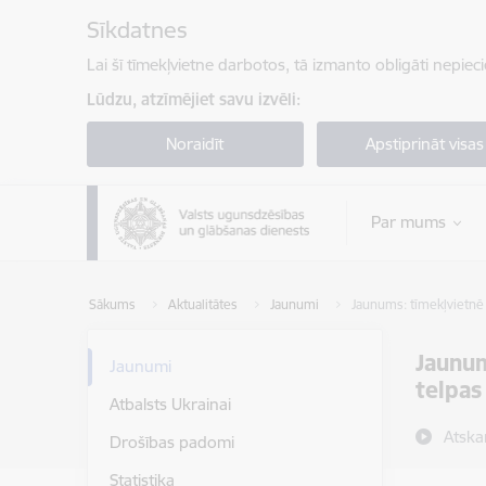
Pāriet uz lapas saturu
Sīkdatnes
Lai šī tīmekļvietne darbotos, tā izmanto obligāti nepiec
Lūdzu, atzīmējiet savu izvēli:
Noraidīt
Apstiprināt visas
Par mums
Sākums
Aktualitātes
Jaunumi
Jaunums: tīmekļvietnē 
Jaunum
Jaunumi
telpas
Atbalsts Ukrainai
Atska
Drošības padomi
Statistika