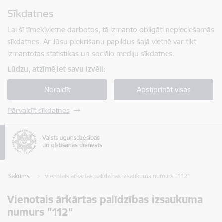
Pāriet uz lapas saturu
Sīkdatnes
Spied
lai meklētu
Enter
Lai šī tīmekļvietne darbotos, tā izmanto obligāti nepieciešamās
sīkdatnes. Ar Jūsu piekrišanu papildus šajā vietnē var tikt
izmantotas statistikas un sociālo mediju sīkdatnes.
Lūdzu, atzīmējiet savu izvēli:
Noraidīt
Apstiprināt visas
Pārvaldīt sīkdatnes
Sākums
Vienotais ārkārtas palīdzības izsaukuma numurs "112"
Vienotais ārkārtas palīdzības izsaukuma
numurs "112"