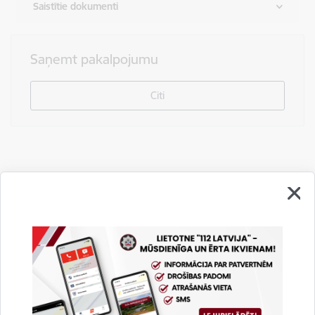
Saistītie dokumenti
Saņemt pakalpojumu
Citi
Drukāt lapu
Dalīties