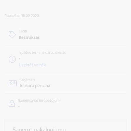
Publicēts: 16.09.2020.
Cena
Bezmaksas
Izpildes termiņš darba dienās
-
Uzzināt vairāk
Saņēmējs
Jebkura persona
Saņemšanas ierobežojumi
-
Saņemt pakalpojumu