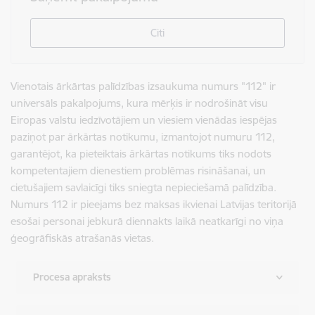
Citi
Vienotais ārkārtas palīdzības izsaukuma numurs "112" ir
universāls pakalpojums, kura mērķis ir nodrošināt visu
Eiropas valstu iedzīvotājiem un viesiem vienādas iespējas
paziņot par ārkārtas notikumu, izmantojot numuru 112,
garantējot, ka pieteiktais ārkārtas notikums tiks nodots
kompetentajiem dienestiem problēmas risināšanai, un
cietušajiem savlaicīgi tiks sniegta nepieciešamā palīdzība.
Numurs 112 ir pieejams bez maksas ikvienai Latvijas teritorijā
esošai personai jebkurā diennakts laikā neatkarīgi no viņa
ģeogrāfiskās atrašanās vietas.
Procesa apraksts