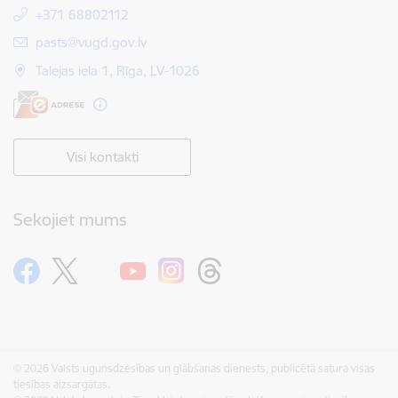
+371 68802112
E-pasts:
pasts@vugd.gov.lv
Talejas iela 1, Rīga, LV-1026
Visi kontakti
Sekojiet mums
© 2026 Valsts ugunsdzēsības un glābšanas dienests, publicētā satura visas
tiesības aizsargātas.