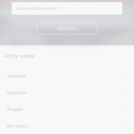
Kājene
Ātrās saites
Vakances
Iepirkumi
Projekti
Par mums