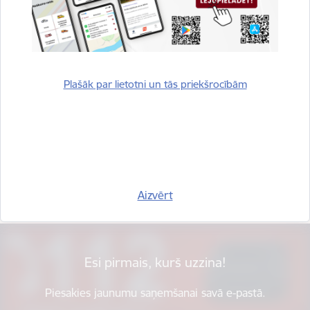
Plašāk par lietotni un tās priekšrocībām
Vai šī informācija bija noderīga?
Sniegt atsauksmi
Aizvērt
Esi pirmais, kurš uzzina!
Piesakies jaunumu saņemšanai savā e-pastā.