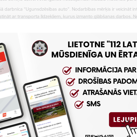
ā darbnīca “Ugunsdzēsības auto”.
Nodarbības mērķis ir veicināt i
īstināt ar transporta līdzekļiem, kurus izmanto glābšanas darbos.
N
īties ar muzeja ekspozīcijā esošajiem transporta līdzekļiem un prak
dzēsības auto papīra modeli. Nodarbības laikā tiek paskaidrotas tr
bas veids. Radošā darbnīca ir grupu nodarbība līdz 10 dalībniekiem.
bības ilgums ir līdz 40 min.
ā nodarbība "Bīstami, uguns!".
Nodarbības mērķis ir veidot izpratn
umā.
Nodarbības sākumā tiek demonstrēta īsfilma, kas rāda degšan
kļos. Pēc tam grupai tiek demonstrēta dūmu detektora darbība un s
smes signāla atskanēšanas gadījumā, kā arī paskaidrota dažādu d
ība ir grupu nodarbība līdz 20 cilvēkiem. Norises valoda - latviešu
atkarībā no dalībnieku skaita.
esa apraksts
Saistītie dokumenti