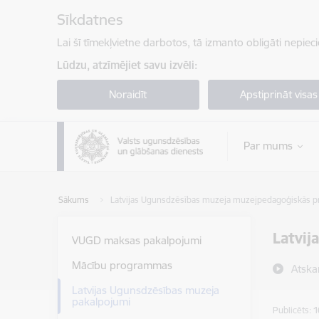
Pāriet uz lapas saturu
Sīkdatnes
Lai šī tīmekļvietne darbotos, tā izmanto obligāti nepiec
Lūdzu, atzīmējiet savu izvēli:
Noraidīt
Apstiprināt visas
Par mums
Sākums
Latvijas Ugunsdzēsības muzeja muzejpedagoģiskās
Latvi
VUGD maksas pakalpojumi
Mācību programmas
Atska
Latvijas Ugunsdzēsības muzeja
pakalpojumi
Publicēts: 