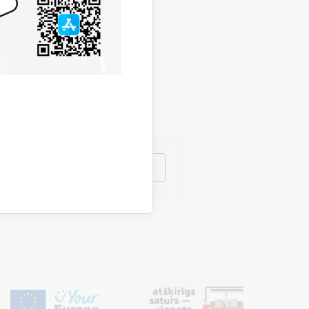
gd.gov.lv
i
lpojums
Citi