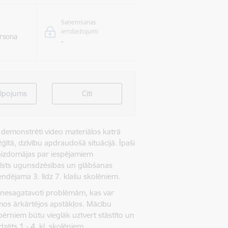
Saņemšanas
ierobežojumi
rsona
-
lpojums
Citi
n demonstrēti video materiālos katrā
ģītā, dzīvību apdraudošā situācijā. Īpaši
eaizdomājas par iespējamiem
lsts ugunsdzēsības un glābšanas
dējama 3. līdz 7. klašu skolēniem.
i nesagatavoti problēmām, kas var
ējamos ārkārtējos apstākļos. Mācību
 bērniem būtu vieglāk uztvert stāstīto un
ēts 1.- 4. kl. skolēniem.