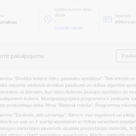
Izpildes termiņš darba
dienās
na
Saņēmējs
-
Jebkura pe
ezmaksas
Uzzināt vairāk
emt pakalpojumu
E-paka
amma “Drošība ikdienā četru gadalaiku apstākļos”. Tiek iztirzāti u
ikā veicamie atbilstoši drošības pasākumi un rīcības algoritmi sarež
ttiecināms uz bērniem, kuri dzīvo ikdienas jaukajos apstākļos un n
udējumiem ikdienā. Muzejpedagoģiskā programma ir pielikums Va
sta producētajai video filmai “Bīstamā robeža”. Programma rekomen
amma "Esi drošs, bet uzmanīgs". Bērni ir maz sagatavoti vai pilnīg
ties ik uz soļa un ir svarīgi iepazīstināt ar rīcības variantiem iesp
iskajam materiālam pievienots vizuālais prezentācijas materiāls, lai
dzes atmiņu uztvert svarīgākos nosacījumus. Mācību materiāls paredz