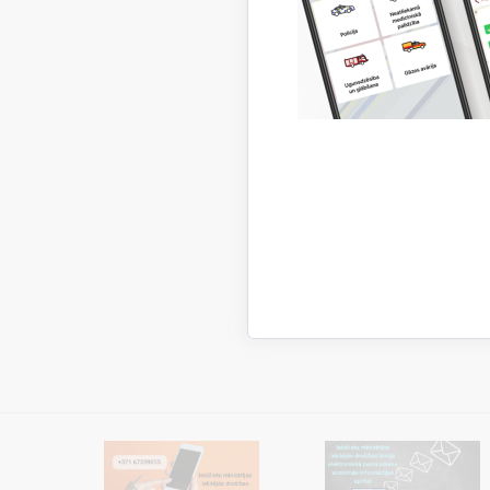
Proce
Pak
Info
Pak
Klie
Saņ