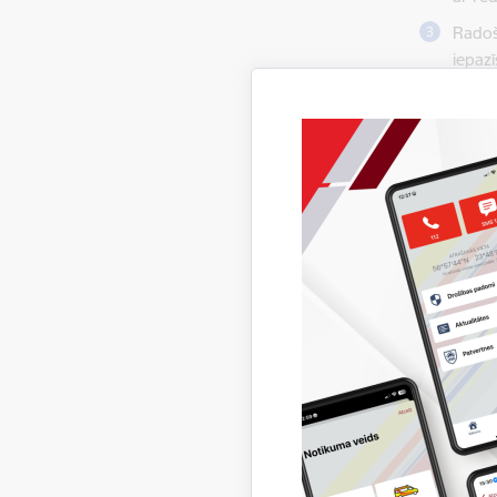
Radoš
iepaz
iepaz
uguns
darbī
Nodar
Radoš
gadīj
apstā
trauk
nodarb
min., 
Proc