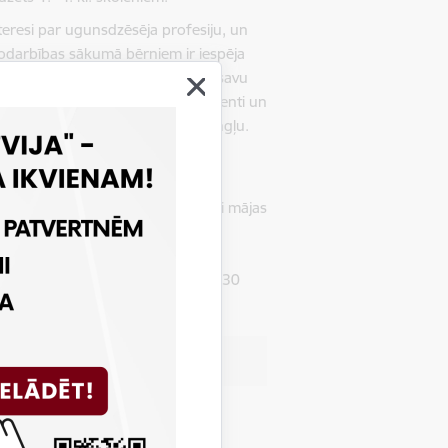
nteresi par ugunsdzēsēja profesiju, un
odarbības sākumā bērniem ir iespēja
tiskā nodarbībā pašiem izgatavot savu
ansporta līdzekļa funkcijas, elementi un
 Nodarbības valoda - latviešu/ angļu.
i par drošu rīcību nelaimes
as procesu un tā bīstamību, īpaši mājas
arunas veidā skaidrota rīcība
rošības zīmju nozīme. Radošā
/ angļu. Nodarbības ilgums ir līdz 30