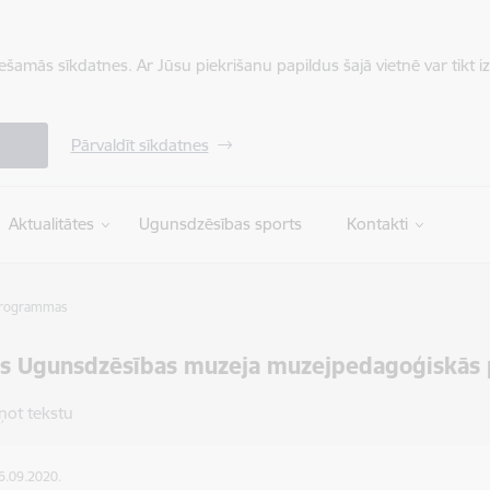
iešamās sīkdatnes. Ar Jūsu piekrišanu papildus šajā vietnē var tikt i
Pārvaldīt sīkdatnes
Aktualitātes
Ugunsdzēsības sports
Kontakti
 programmas
jas Ugunsdzēsības muzeja muzejpedagoģiskā
ņot tekstu
16.09.2020.