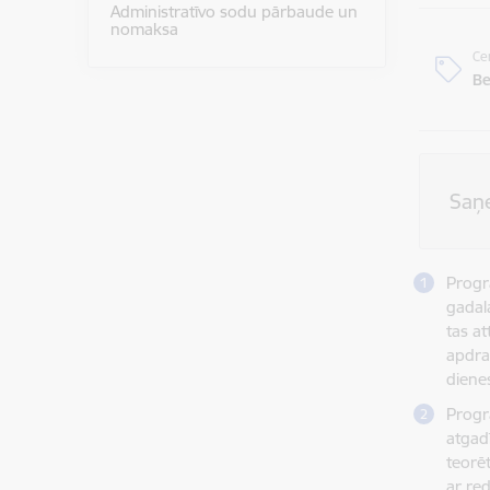
Administratīvo sodu pārbaude un
nomaksa
Ce
B
Saņ
Progr
gadala
tas a
apdra
diene
Progr
atgadī
teorēt
ar re