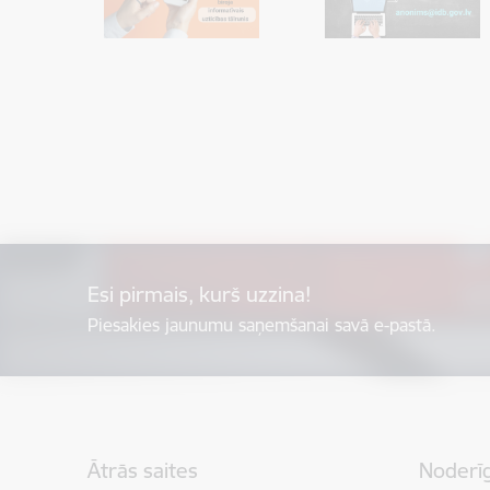
Esi pirmais, kurš uzzina!
Piesakies jaunumu saņemšanai savā e-pastā.
Kājene
Ātrās saites
Noderīg