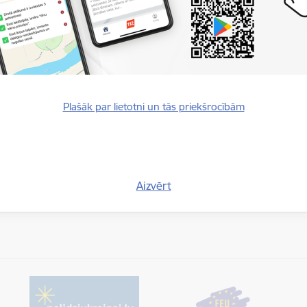
sa apraksts
alpojuma pieprasīšana
rmāciju var saņemt pa tālruni: 67331334 vai pa e-pastu:
muzejs@vu
alpojuma saņemšana
nts var iegūt informāciju sazinoties ar pakalpojuma sniedzēja iestād
Plašāk par lietotni un tās priekšrocībām
emt pakalpojumu
E-paka
Aizvērt