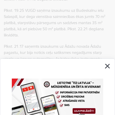
Plkst. 19.25 VUGD saņēma izsaukumu uz Budeskalnu ielu
Salaspilī, kur dega vienstāva saimniecības ēkas jumts 70 m²
platībā, starpstāvu pārsegums un sadzīves mantas 35 m²
platībā, kā arī piebūve 50 m² platībā. Plkst. 22.21 degšana
likvidēta.
Plkst. 21.17 saņemts izsaukums uz Ādažu novada Ādažu
pagastu, kur bija noticis ceļu satiksmes negadījums starp
vieglo un kravas automašīnu. Ar hidraulisko instrumentu
palīdzību ugunsdzēsēji glābēji no vieglās automašīnas
atbrīvoja cilvēku, kuru nodeva Neatliekamās medicīniskās
palīdzības dienesta mediķiem. Plkst. 23.34 darbs notikuma
vietā noslēdzās.
Plkst. 21.36 ugunsdzēsēji glābēji steidzās uz Ropažu ielu Rīgā,
kur piecstāvu dzīvojamās mājas ceturtajā stāvā dega dzīvoklis
30 m² platībā. Pirms VUGD ierašanās no ēkas evakuējās pieci
cilvēki. Ugunsdzēsēji glābēji izglāba vienu cilvēku, kurš