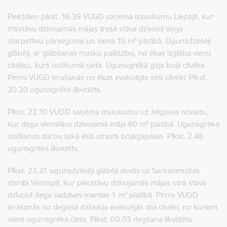
Piektdien
plkst. 16.39 VUGD saņēma izsaukumu Liepājā, kur
trīsstāvu dzīvojamās mājas trešā stāva dzīvoklī dega
starpstāvu pārsegums un siena 15 m² platībā. Ugunsdzēsēji
glābēji, ar glābšanas masku palīdzību, no ēkas izglāba vienu
cilvēku, kurš notikumā cieta. Ugunsgrēkā gāja bojā cilvēks.
Pirms VUGD ierašanās no ēkas evakuējās seši cilvēki. Plkst.
20.20 ugunsgrēks likvidēts.
Plkst. 22.10 VUGD saņēma izsaukumu uz Jelgavas novadu,
kur dega vienstāva dzīvojamā māja 60 m² platībā. Ugunsgrēka
dzēšanas darbu laikā ēkā atrasts bojāgājušais. Plkst. 2.46
ugunsgrēks likvidēts.
Plkst. 23.31 ugunsdzēsēji glābēji devās uz Sarkanmuižas
dambi Ventspilī, kur piecstāvu dzīvojamās mājas otrā stāva
dzīvoklī dega sadzīves mantas 1 m² platībā. Pirms VUGD
ierašanās no degošā dzīvokļa evakuējās divi cilvēki, no kuriem
viens ugunsgrēkā cieta. Plkst. 00.03 degšana likvidēta.