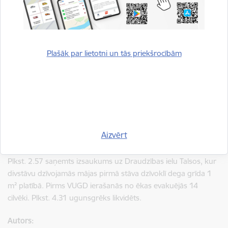
notikumā cieta. Plkst. 00.15 ugunsgrēks likvidēts.
Plkst. 22.17 saņemts izsaukums uz Preiļu novadu, kur dega
vienstāva dzīvojamā māja pilnā 180 m² platībā. Ugunsgrēkā
Plašāk par lietotni un tās priekšrocībām
gāja bojā cilvēks. Plkst. 2.12 degšana tika likvidēta.
Naktī uz pirmdienu plkst. 2.13 VUGD saņēma izsaukumu uz
Priedaines satiksmes mezglu Jūrmalā, kur bija avarējusi vieglā
automašīna. Ugunsdzēsēji glābēji atbrīvoja cilvēku un nodeva
NMPD mediķiem. Vieglajai automašīnai tika atvienotas
akumulatora klemmes, sakārtota ceļa braucamā daļa un
Aizvērt
darbs notikuma vietā noslēdzās.
Plkst. 2.57 saņemts izsaukums uz Draudzības ielu Talsos, kur
divstāvu dzīvojamās mājas pirmā stāva dzīvoklī dega grīda 1
m² platībā. Pirms VUGD ierašanās no ēkas evakuējās 14
cilvēki. Plkst. 4.31 ugunsgrēks likvidēts.
Autors: