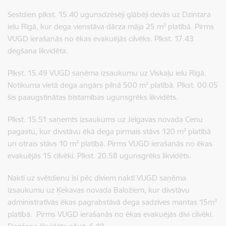
Sestdien plkst. 15.40 ugunsdzēsēji glābēji devās uz Dzintara
ielu Rīgā, kur dega vienstāva dārza māja 25 m² platībā. Pirms
VUGD ierašanās no ēkas evakuējās cilvēks. Plkst. 17.43
degšana likvidēta.
Plkst. 15.49 VUGD saņēma izsaukumu uz Viskaļu ielu Rīgā.
Notikuma vietā dega angārs pilnā 500 m² platībā. Plkst. 00.05
šis paaugstinātas bīstamības ugunsgrēks likvidēts.
Plkst. 15.51 saņemts izsaukums uz Jelgavas novada Cenu
pagastu, kur divstāvu ēkā dega pirmais stāvs 120 m² platībā
un otrais stāvs 10 m² platībā. Pirms VUGD ierašanās no ēkas
evakuējās 15 cilvēki. Plkst. 20.58 ugunsgrēks likvidēts.
Naktī uz svētdienu īsi pēc diviem naktī VUGD saņēma
izsaukumu uz Ķekavas novada Baložiem, kur divstāvu
administratīvās ēkas pagrabstāvā dega sadzīves mantas 15m²
platībā. Pirms VUGD ierašanās no ēkas evakuējās divi cilvēki.