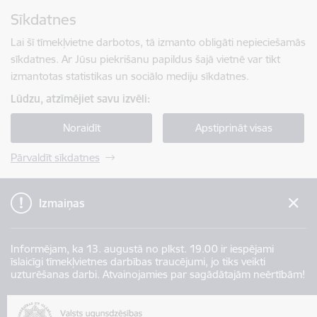
Pāriet uz lapas saturu
Sīkdatnes
Spied
lai meklētu
Enter
Lai šī tīmekļvietne darbotos, tā izmanto obligāti nepieciešamās
sīkdatnes. Ar Jūsu piekrišanu papildus šajā vietnē var tikt
izmantotas statistikas un sociālo mediju sīkdatnes.
Lūdzu, atzīmējiet savu izvēli:
Noraidīt
Apstiprināt visas
Pārvaldīt sīkdatnes
Izmaiņas
Informējam, ka 13. augustā no plkst. 19.00 ir iespējami
īslaicīgi tīmekļvietnes darbības traucējumi, jo tiks veikti
uzturēšanas darbi. Atvainojamies par sagādātajām neērtībām!