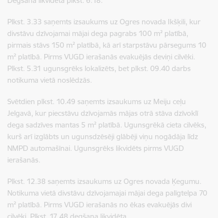
Degšana likvidēta plkst. 6.18.
Plkst. 3.33 saņemts izsaukums uz Ogres novada Ikšķili, kur
divstāvu dzīvojamai mājai dega pagrabs 100 m² platībā,
pirmais stāvs 150 m² platībā, kā arī starpstāvu pārsegums 10
m² platībā. Pirms VUGD ierašanās evakuējās deviņi cilvēki.
Plkst. 5.31 ugunsgrēks lokalizēts, bet plkst. 09.40 darbs
notikuma vietā noslēdzās.
Svētdien plkst. 10.49 saņemts izsaukums uz Meiju ceļu
Jelgavā, kur piecstāvu dzīvojamās mājas otrā stāva dzīvoklī
dega sadzīves mantas 5 m² platībā. Ugunsgrēkā cieta cilvēks,
kurš arī izglābts un ugunsdzēsēji glābēji viņu nogādāja līdz
NMPD automašīnai. Ugunsgrēks likvidēts pirms VUGD
ierašanās.
Plkst. 12.38 saņemts izsaukums uz Ogres novada Ķegumu.
Notikuma vietā divstāvu dzīvojamajai mājai dega palīgtelpa 70
m² platībā. Pirms VUGD ierašanās no ēkas evakuējās divi
cilvēki. Plkst. 17.48 degšana likvidēta.