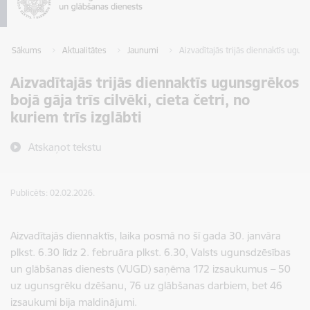
Sākums
Aktualitātes
Jaunumi
Aizvadītajās trijās diennaktīs ugunsg
Aizvadītajās trijās diennaktīs ugunsgrēkos
bojā gāja trīs cilvēki, cieta četri, no
kuriem trīs izglābti
Atskaņot tekstu
Publicēts: 02.02.2026.
Aizvadītajās diennaktī
s, laika posmā no šī gada 30. janvāra
plkst. 6.30 līdz 2. februāra plkst. 6.30, Valsts ugunsdzēsības
un
glābšanas dienests (VUGD) saņēma
172 izsaukumus – 50
uz ugunsgrēku dzēšanu, 76 uz glābšanas darbiem, bet 46
izsaukumi bija maldinājumi.