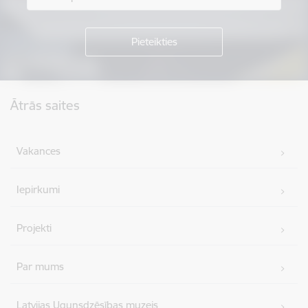
Kājene
Ātrās saites
Vakances
Iepirkumi
Projekti
Par mums
Latvijas Ugunsdzēsības muzejs