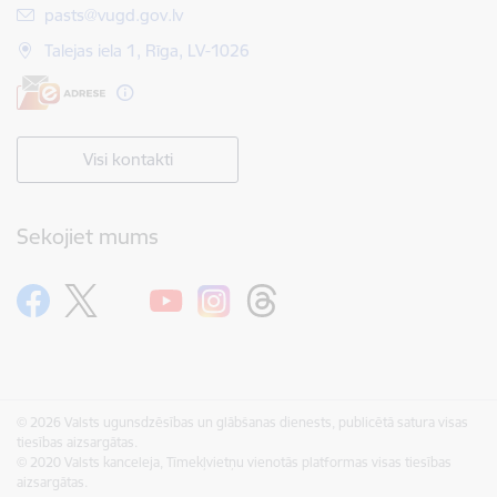
E-pasts:
pasts@vugd.gov.lv
Talejas iela 1, Rīga, LV-1026
Visi kontakti
Sekojiet mums
© 2026 Valsts ugunsdzēsības un glābšanas dienests, publicētā satura visas
tiesības aizsargātas.
© 2020 Valsts kanceleja, Tīmekļvietņu vienotās platformas visas tiesības
aizsargātas.