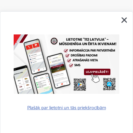
Vai šī informācija bija noderīga?
Sniegt atsauksmi
Plašāk par lietotni un tās priekšrocībām
Esi pirmais, kurš uzzina!