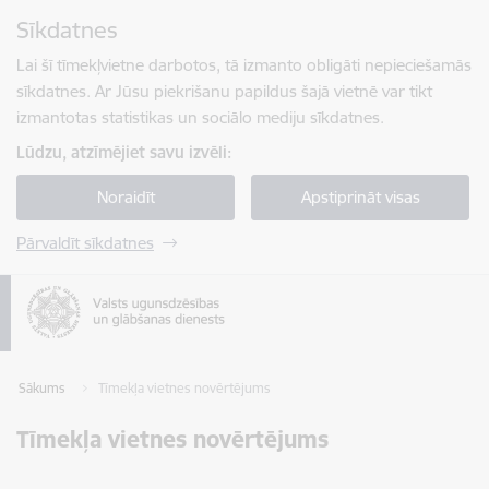
Pāriet uz lapas saturu
Sīkdatnes
Spied
lai meklētu
Enter
Lai šī tīmekļvietne darbotos, tā izmanto obligāti nepieciešamās
sīkdatnes. Ar Jūsu piekrišanu papildus šajā vietnē var tikt
izmantotas statistikas un sociālo mediju sīkdatnes.
Lūdzu, atzīmējiet savu izvēli:
Noraidīt
Apstiprināt visas
Pārvaldīt sīkdatnes
Sākums
Tīmekļa vietnes novērtējums
Tīmekļa vietnes novērtējums