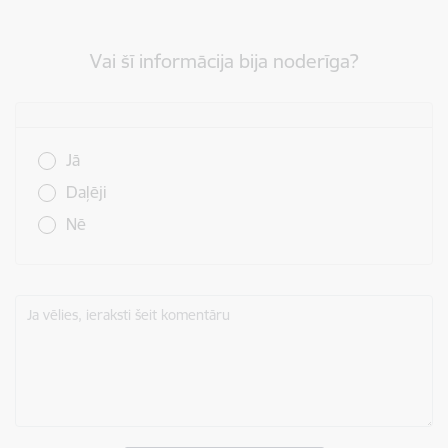
Vai šī informācija bija noderīga?
Vai šī informācija bija noderīga?
Jā
Daļēji
Nē
Ja vēlies, ieraksti šeit komentāru