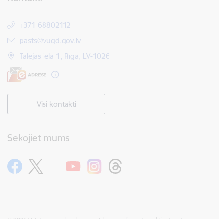
+371 68802112
E-pasts:
pasts@vugd.gov.lv
Talejas iela 1, Rīga, LV-1026
Visi kontakti
Sekojiet mums