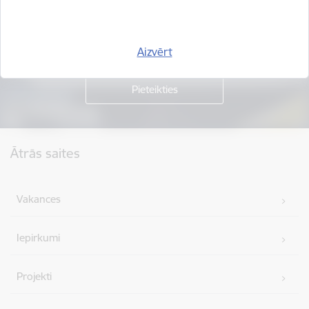
Piesakies jaunumu saņemšanai savā e-pastā.
Aizvērt
Kājene
Ātrās saites
Vakances
Iepirkumi
Projekti