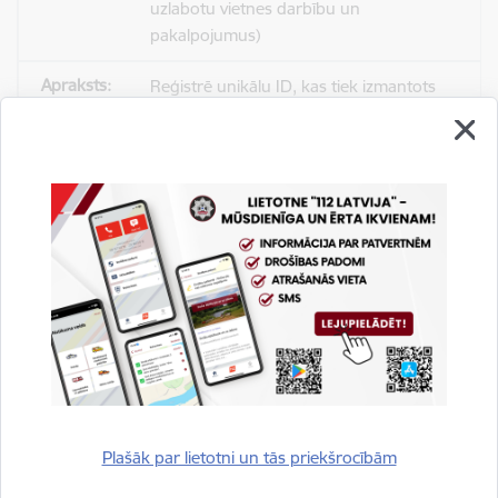
uzlabotu vietnes darbību un
pakalpojumus)
Reģistrē unikālu ID, kas tiek izmantots
statistisko datu iegūšanai par to, kā
apmeklētājs izmanto vietni.
2 gadi
_gat
Statistikas sīkdatnes (nepieciešamas, lai
uzlabotu vietnes darbību un
pakalpojumus)
Izmanto Google Analytics, lai samazinātu
pieprasījuma līmeni.
Plašāk par lietotni un tās priekšrocībām
1 minūte