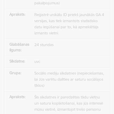
pakalpojumus)
Reģistrē unikālu ID priekš jaunākās GA 4
versijas, kas tiek izmantots statistisko
datu iegūšanai par to, kā apmeklētājs
izmanto vietni.
24 stundas
uvc
Sociālo mediju sīkdatnes (nepieciešamas,
lai Jūs varētu dalīties ar saturu sociālajos
tīklos)
Šīs sīkdatnes ir paredzētas tādu vietņu
un satura koplietošanai, kas jūs interesē
mūsu vietnē, izmantojot trešo personu