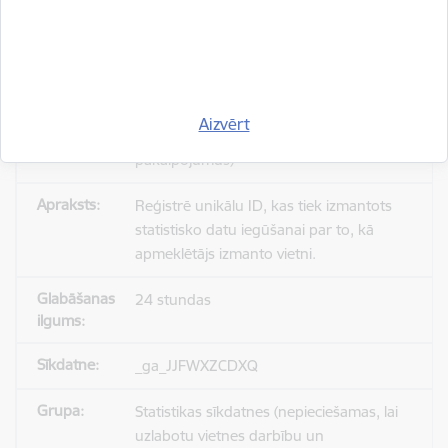
_gid
Statistikas sīkdatnes (nepieciešamas, lai
Aizvērt
uzlabotu vietnes darbību un
pakalpojumus)
Reģistrē unikālu ID, kas tiek izmantots
statistisko datu iegūšanai par to, kā
apmeklētājs izmanto vietni.
24 stundas
_ga_JJFWXZCDXQ
Statistikas sīkdatnes (nepieciešamas, lai
uzlabotu vietnes darbību un