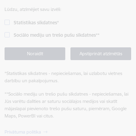
Lūdzu, atzīmējiet savu izvēli:
Statistikas sīkdatnes
*
Sociālo mediju un trešo pušu sīkdatnes
**
Noraidīt
Apstiprināt atzīmētās
*
Statistikas sīkdatnes - nepieciešamas, lai uzlabotu vietnes
darbību un pakalpojumus.
**
Sociālo mediju un trešo pušu sīkdatnes - nepieciešamas, lai
Jūs varētu dalīties ar saturu sociālajos medijos vai skatīt
mājaslapai pievienoto trešo pušu saturu, piemēram, Google
Maps, PowerBI vai citus.
Privātuma politika