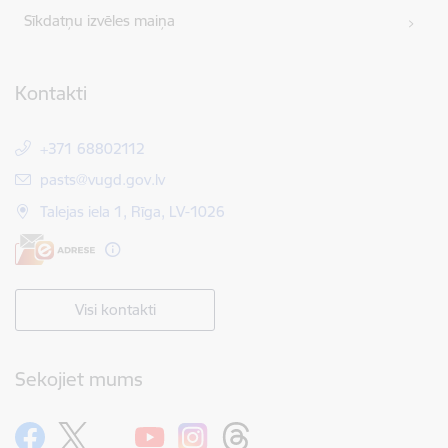
Sīkdatņu izvēles maiņa
Kontakti
+371 68802112
E-pasts:
pasts@vugd.gov.lv
Talejas iela 1, Rīga, LV-1026
Visi kontakti
Sekojiet mums