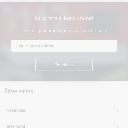
Esi pirmais, kurš uzzina!
Piesakies jaunumu saņemšanai savā e-pastā.
Kājene
Ātrās saites
Vakances
Iepirkumi