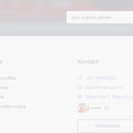
i
Kontakti
 politika
+371 68802112
E-pasts:
pasts@vugd.gov.lv
mība
Talejas iela 1, Rīga, LV-
te
izvēles maiņa
Visi kontakti