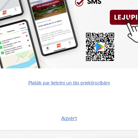
Plašāk par lietotni un tās priekšrocībām
Vai šī informācija bija noderīga?
Aizvērt
Sniegt atsauksmi