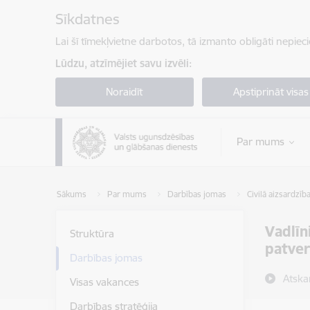
Pāriet uz lapas saturu
Sīkdatnes
Lai šī tīmekļvietne darbotos, tā izmanto obligāti nepiec
Lūdzu, atzīmējiet savu izvēli:
Noraidīt
Apstiprināt visas
Par mums
Sākums
Par mums
Darbības jomas
Civilā aizsardzīb
Vadlīn
Struktūra
patver
Darbības jomas
Atska
Visas vakances
Darbības stratēģija