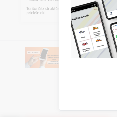
Teritoriālo struktūrvienību
priekšnieki