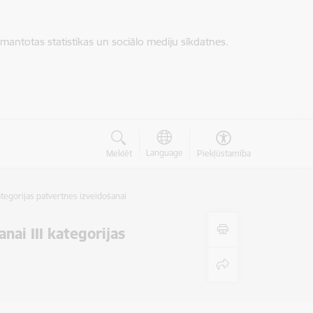
zmantotas statistikas un sociālo mediju sīkdatnes.
Language
Meklēt
Piekļūstamība
ategorijas patvertnes izveidošanai
nai III kategorijas