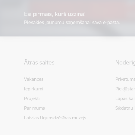
Esi pirmais, kurš uzzina!
Piesakies jaunumu saņemšanai savā e-pastā.
Kājene
Ātrās saites
Noderīg
Vakances
Privātuma
Iepirkumi
Piekļūsta
Projekti
Lapas kar
Par mums
Sīkdatņu 
Latvijas Ugunsdzēsības muzejs