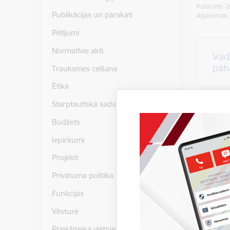
Publicēts: 
Publikācijas un pārskati
Atjaunināts
Pētījumi
Normatīvie akti
Vadl
pat
Trauksmes celšana
Ētika
Starptautiskā sadarbība
Budžets
1. 
Iepirkumi
Projekti
Privātuma politika
Funkcijas
Vēsture
Priekšnieka vietnieki