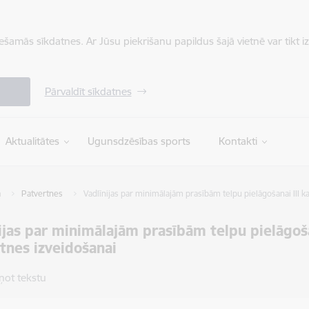
iešamās sīkdatnes. Ar Jūsu piekrišanu papildus šajā vietnē var tikt i
Pārvaldīt sīkdatnes
Aktualitātes
Ugunsdzēsības sports
Kontakti
a
Patvertnes
Vadlīnijas par minimālajām prasībām telpu pielāgošanai III k
ijas par minimālajām prasībām telpu pielāgoša
tnes izveidošanai
ņot tekstu