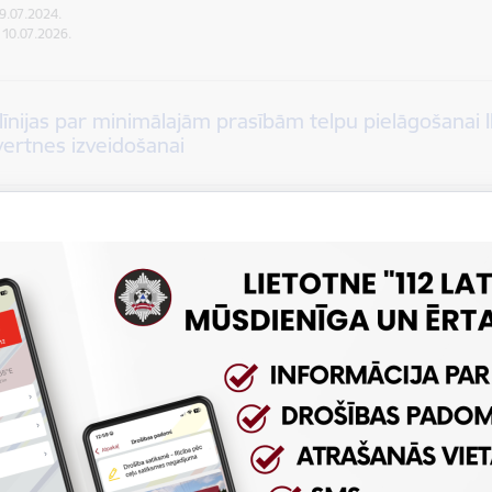
29.07.2024.
: 10.07.2026.
īnijas par minimālajām prasībām telpu pielāgošanai II
vertnes izveidošanai
pielikums Patvertņu piekļūstamības vadlīnijas