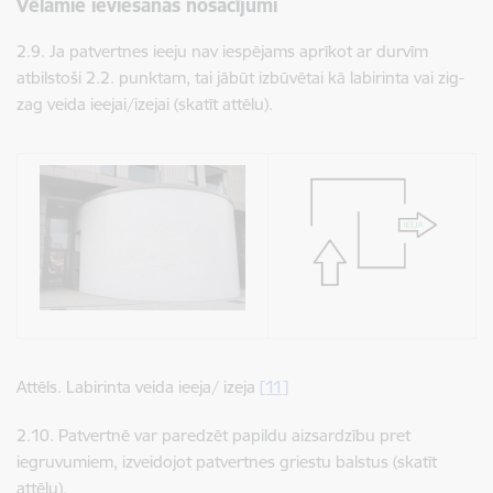
Vēlamie ieviešanas nosacījumi
2.9. ​​​​​​​Ja patvertnes ieeju nav iespējams aprīkot ar durvīm
atbilstoši 2.2. punktam, tai jābūt izbūvētai kā labirinta vai zig-
zag veida ieejai/izejai (skatīt attēlu).
Attēls. Labirinta veida ieeja/ izeja
[11]
2.10. ​​​​​​​Patvertnē var paredzēt papildu aizsardzību pret
iegruvumiem, izveidojot patvertnes griestu balstus (skatīt
attēlu).