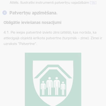
Attēls. Ilustratīvi instrumenti patvertņu vajadzībām
[16]
Patvertņu apzīmēšana.
Obligātie ieviešanas nosacījumi
4.1. ​​​​​​​Pie ieejas patvertnē izvieto zīmi (attēlā), kas norāda, ka
attiecīgajā objektā ierīkota patvertne (turpmāk – zīme). Zīmei ir
uzraksts ”Patvertne”.