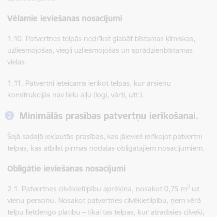
Vēlamie ieviešanas nosacījumi
1.10.
Patvertnes telpās nedrīkst glabāt bīstamas ķīmiskas,
uzliesmojošas, viegli uzliesmojošas un sprādzienbīstamas
vielas.
1.11. Patvertni ieteicams ierīkot telpās, kur ārsienu
konstrukcijās nav lielu aiļu (logi, vārti, utt.).
Minimālās prasības patvertņu ierīkošanai.
Šajā sadaļā iekļautās prasības, kas jāievieš ierīkojot patvertni
telpās, kas atbilst pirmās nodaļas obligātajiem nosacījumiem.
Obligātie ieviešanas nosacījumi
2
2.1. Patvertnes cilvēkietilpību aprēķina, nosakot 0,75 m
uz
vienu personu. Nosakot patvertnes cilvēkietilpību, ņem vērā
telpu lietderīgo platību – tikai tās telpas, kur atradīsies cilvēki,