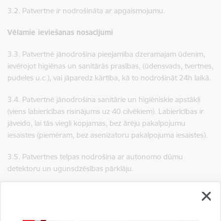
3.2. ​​​​​​​Patvertne ir nodrošināta ar apgaismojumu.
Vēlamie ieviešanas nosacījumi
3.3. ​​​​​​​Patvertnē jānodrošina pieejamība dzeramajam ūdenim,
ievērojot higiēnas un sanitārās prasības, (ūdensvads, tvertnes,
pudeles u.c.), vai jāparedz kārtība, kā to nodrošināt 24h laikā.
3.4. ​​​​​​​Patvertnē jānodrošina sanitārie un higiēniskie apstākļi
(viens labierīcības risinājums uz 40 cilvēkiem). Labierīcības ir
jāveido, lai tās viegli kopjamas, bez ārēju pakalpojumu
iesaistes (piemēram, bez asenizatoru pakalpojuma iesaistes).
3.5. ​​​​​​​Patvertnes telpas nodrošina ar autonomo dūmu
detektoru un ugunsdzēsības pārklāju.
3.6. P​​​​​​​atvertni nodrošina ar pirmās palīdzības aptieciņu.
3.7. ​​​​​​​Patvertnes telpās paredz atkritumu savākšanas iespējas,