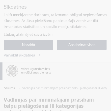
Pāriet uz lapas saturu
Sīkdatnes
Spied
lai meklētu
Enter
Lai šī tīmekļvietne darbotos, tā izmanto obligāti nepieciešamās
sīkdatnes. Ar Jūsu piekrišanu papildus šajā vietnē var tikt
izmantotas statistikas un sociālo mediju sīkdatnes.
Lūdzu, atzīmējiet savu izvēli:
Noraidīt
Apstiprināt visas
Pārvaldīt sīkdatnes
Sākums
Vadlīnijas par minimālajām prasībām telpu pielāgošanai III kategor
Vadlīnijas par minimālajām prasībām
telpu pielāgošanai III kategorijas