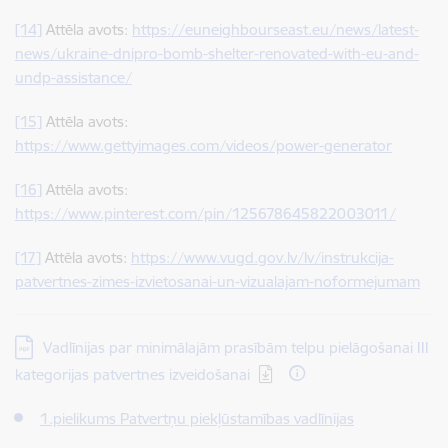
[14]
Attēla avots:
https://euneighbourseast.eu/news/latest-
news/ukraine-dnipro-bomb-shelter-renovated-with-eu-and-
undp-assistance/
[15]
Attēla avots:
https://www.gettyimages.com/videos/power-generator
[16]
Attēla avots:
https://www.pinterest.com/pin/125678645822003011/
[17]
Attēla avots:
https://www.vugd.gov.lv/lv/instrukcija-
patvertnes-zimes-izvietosanai-un-vizualajam-noformejumam
Lejupielādēt:
Vadlīnijas par minimālajām prasībām telpu pielāgošanai III
kategorijas patvertnes izveidošanai
1.pielikums Patvertņu piekļūstamības vadlīnijas