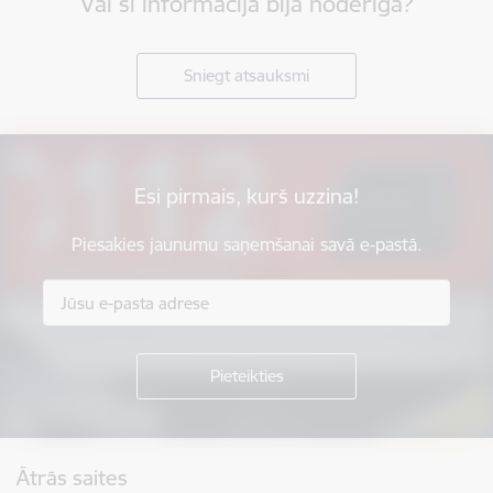
Vai šī informācija bija noderīga?
Sniegt atsauksmi
Esi pirmais, kurš uzzina!
Piesakies jaunumu saņemšanai savā e-pastā.
Kājene
Ātrās saites