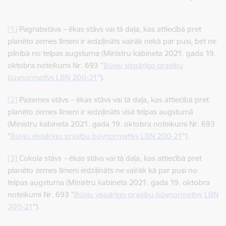
[1]
Pagrabstāvs – ēkas stāvs vai tā daļa, kas attiecībā pret
planēto zemes līmeni ir iedziļināts vairāk nekā par pusi, bet ne
pilnībā no telpas augstuma (Ministru kabineta 2021. gada 19.
oktobra noteikumi Nr. 693 "
Būvju vispārīgo prasību
būvnormatīvs LBN 200-21
").
[2]
Pazemes stāvs – ēkas stāvs vai tā daļa, kas attiecībā pret
planēto zemes līmeni ir iedziļināts visā telpas augstumā
(Ministru kabineta 2021. gada 19. oktobra noteikumi Nr. 693
"
Būvju vispārīgo prasību būvnormatīvs LBN 200-21
").
[3]
Cokola stāvs – ēkas stāvs vai tā daļa, kas attiecībā pret
planēto zemes līmeni iedziļināts ne vairāk kā par pusi no
telpas augstuma (Ministru kabineta 2021. gada 19. oktobra
noteikumi Nr. 693 "
Būvju vispārīgo prasību būvnormatīvs LBN
200-21
").