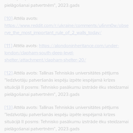
pielāgošanai patvertnēm", 2023.gads
[10]
Attēla avots:
https://www.reddit.com/r/ukraine/comments/u6nm0w/obse
rve_the_most_important_rule_of_2_walls_today/
[11]
Attēla avots:
https://alondoninheritance.com/under-
london/clapham-south-deep-level-
shelter/attachment/clapham-shelter-20/
[12]
Attēla avots: Tallinas Tehniskās universitātes pētījums
"Iedzīvotāju patveršanās iespēju izpēte iespējamā krīzes
situācijā II posms: Tehnisko pasākumu izstrāde ēku steidzamai
pielāgošanai patvertnēm", 2023.gads
[13]
Attēla avots: Tallinas Tehniskās universitātes pētījums
"Iedzīvotāju patveršanās iespēju izpēte iespējamā krīzes
situācijā II posms: Tehnisko pasākumu izstrāde ēku steidzamai
pielāgošanai patvertnēm", 2023.gads