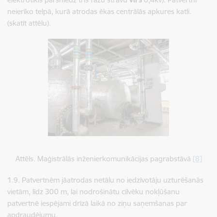
neierīko telpā, kurā atrodas ēkas centrālās apkures katli.
(skatīt attēlu).
Attēls. Maģistrālās inženierkomunikācijas pagrabstāvā
[8]
1.9. Patvertnēm jāatrodas netālu no iedzīvotāju uzturēšanās
vietām, līdz 300 m, lai nodrošinātu cilvēku nokļūšanu
patvertnē iespējami drīzā laikā no ziņu saņemšanas par
apdraudējumu.