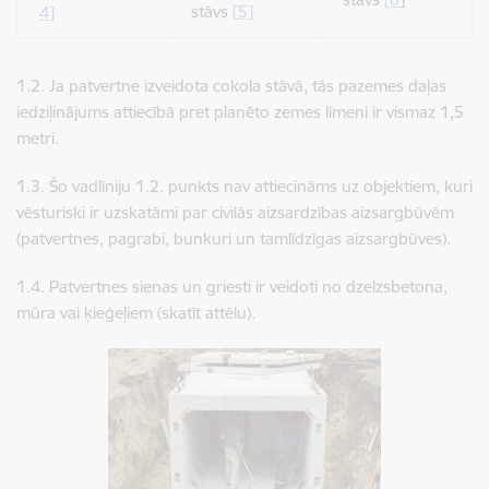
stāvs
[5]
4]
1.2. Ja patvertne izveidota cokola stāvā, tās pazemes daļas
iedziļinājums attiecībā pret planēto zemes līmeni ir vismaz 1,5
metri.
1.3. Šo vadlīniju 1.2. punkts nav attiecināms uz objektiem, kuri
vēsturiski ir uzskatāmi par civilās aizsardzības aizsargbūvēm
(patvertnes, pagrabi, bunkuri un tamlīdzīgas aizsargbūves).
1.4. Patvertnes sienas un griesti ir veidoti no dzelzsbetona,
mūra vai ķieģeļiem (skatīt attēlu).