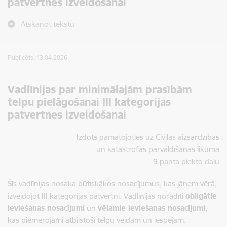
patvertnes izveidošanai
Atskaņot tekstu
Publicēts: 13.04.2026.
Vadlīnijas par minimālajām prasībām
telpu pielāgošanai III kategorijas
patvertnes izveidošanai
Izdots pamatojoties uz Civilās aizsardzības
un katastrofas pārvaldīšanas likuma
9.panta piekto daļu
Šīs vadlīnijas nosaka būtiskākos nosacījumus, kas jāņem vērā,
izveidojot III kategorijas patvertni. Vadlīnijās norādīti
obligātie
ieviešanas nosacījumi
un
vēlamie ieviešanas nosacījumi
,
kas piemērojami atbilstoši telpu veidam un iespējām.