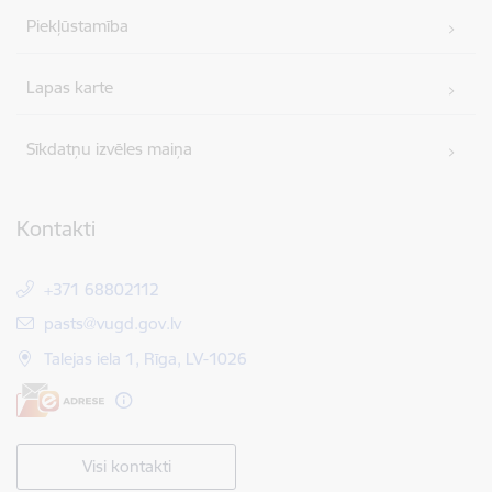
Piekļūstamība
Lapas karte
Sīkdatņu izvēles maiņa
Kontakti
+371 68802112
E-pasts:
pasts@vugd.gov.lv
Talejas iela 1, Rīga, LV-1026
Visi kontakti