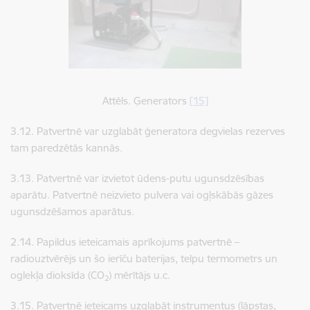
Attēls. Ģenerators
[15]
3.12. P​​​​​​​atvertnē var uzglabāt ģeneratora degvielas rezerves
tam paredzētās kannās.
3.13. ​​​​​​​Patvertnē var izvietot ūdens-putu ugunsdzēsības
aparātu. Patvertnē neizvieto pulvera vai ogļskābās gāzes
ugunsdzēšamos aparātus.
​​​​​​​2.14. Papildus ieteicamais aprīkojums patvertnē –
radiouztvērējs un šo ierīču baterijas, telpu termometrs un
oglekļa dioksīda (CO
) mērītājs u.c.
2
​​​​​​​3.15. Patvertnē ieteicams uzglabāt instrumentus (lāpstas,