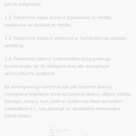
bet ne palīgtelpas.
2.2. Patvertnes ieejas durvis ir izgatavotas no metāla,
masīvkoka vai apšūtas ar metālu.
2.3. Patvertnes telpas ir aprīkotas ar mehānisko vai dabisko
ventilāciju.
2.4. ​​​​​​​Patvertnes ailēm ir nodrošinātas aizsargvairoga
konstrukcijas vai citi risinājumi ēkas ailu aizsegšanai
apdraudējuma gadījumā.
Kā aizsargvairogu konstrukcijas ailu (izņemot durvju)
nosegšanai iespējams izmantot betona blokus, slēģus, metāla
žalūzijas, maisus, kuri pildīti ar smiltīm vai citiem beramiem
materiāliem u.c., kas aizsargā no sprādziena triecienviļņa
(skatīt attēlu).