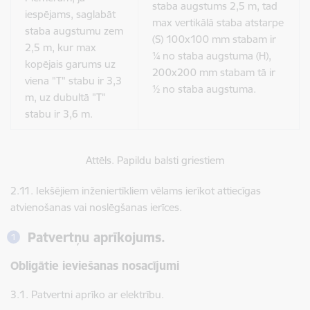
staba augstums 2,5 m, tad
iespējams, saglabāt
max vertikālā staba atstarpe
staba augstumu zem
(S) 100x100 mm stabam ir
2,5 m, kur max
¼ no staba augstuma (H),
kopējais garums uz
200x200 mm stabam tā ir
viena "T" stabu ir 3,3
½ no staba augstuma.
m, uz dubultā "T"
stabu ir 3,6 m.
Attēls. Papildu balsti griestiem
2.11. I​​​​​​ekšējiem inženiertīkliem vēlams ierīkot attiecīgas
atvienošanas vai noslēgšanas ierīces.
Patvertņu aprīkojums.
Obligātie ieviešanas nosacījumi
3.1. ​​​​​​​Patvertni aprīko ar elektrību.