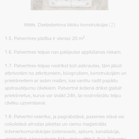
Attēls. Dzelzsbetona bloku konstrukcijas
[7]
2
1.5. Patvertnes platība ir vismaz 20 m
.
1.6. Patvertnes telpas nav pakļautas applūšanas riskam.
1.7. Patvertnes telpas nedrīkst būt aizkrautas, tām jābūt
atbrīvotām no atkritumiem, būvgružiem, konstrukcijām un
priekšmetiem ar asām malām, kas varētu radīt papildu
apdraudējumu cilvēkiem. Patvertnē ikdienā drīkst glabāt
priekšmetus, kurus var izvākt 24h, lai nodrošinātu telpu
cilvēku uzņemšanai.
1.8. Patvertni neierīko, ja pagrabstāvā, pazemes stāvā vai
cokolstāvā atrodas pilsētas un ciemu maģistrālās
inženierkomunikācijas (ūdensvads, apkure, kanalizācija,
elektrotīkls pārsniedz trīs fāžu strāvu
virs
0,4kv). Patvertni