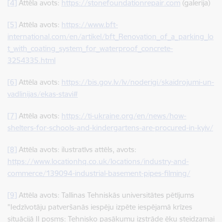
[4]
Attēla avots:
https://stonefoundationrepair.com
(galerija)
[5]
Attēla avots:
https://www.bft-
international.com/en/artikel/bft_Renovation_of_a_parking_lo
t_with_coating_system_for_waterproof_concrete-
3254335.html
[6]
Attēla avots:
https://bis.gov.lv/lv/noderigi/skaidrojumi-un-
vadlinijas/ekas-stavi#
[7]
Attēla avots:
https://ti-ukraine.org/en/news/how-
shelters-for-schools-and-kindergartens-are-procured-in-kyiv/
[8]
Attēla avots: ilustratīvs attēls, avots:
https://www.locationhq.co.uk/locations/industry-and-
commerce/139094-industrial-basement-pipes-filming/
[9]
Attēla avots: Tallinas Tehniskās universitātes pētījums
"Iedzīvotāju patveršanās iespēju izpēte iespējamā krīzes
situācijā II posms: Tehnisko pasākumu izstrāde ēku steidzamai