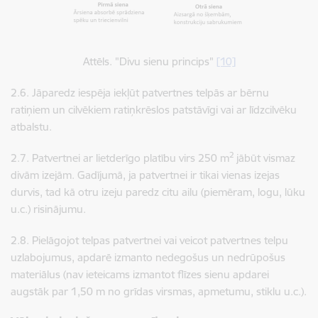
Attēls. "Divu sienu princips"
[10]
2.6. ​​​​​​​Jāparedz iespēja iekļūt patvertnes telpās ar bērnu
ratiņiem un cilvēkiem ratiņkrēslos patstāvīgi vai ar līdzcilvēku
atbalstu.
2
2.7. ​​​​Patvertnei ar lietderīgo platību virs 250 m
jābūt vismaz
divām izejām. Gadījumā, ja patvertnei ir tikai vienas izejas
durvis, tad kā otru izeju paredz citu ailu (piemēram, logu, lūku
u.c.) risinājumu.
2.8. ​​​​​​​Pielāgojot telpas patvertnei vai veicot patvertnes telpu
uzlabojumus, apdarē izmanto nedegošus un nedrūpošus
materiālus (nav ieteicams izmantot flīzes sienu apdarei
augstāk par 1,50 m no grīdas virsmas, apmetumu, stiklu u.c.).