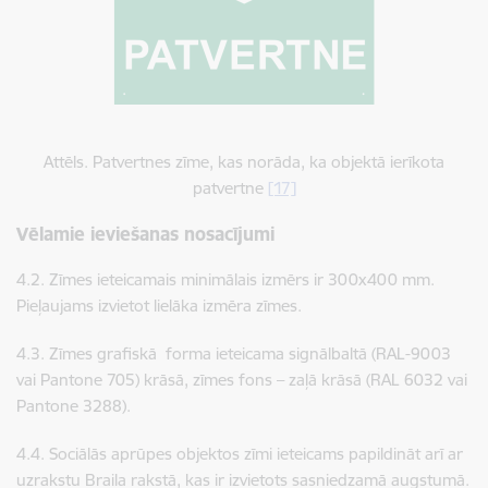
Attēls. Patvertnes zīme, kas norāda, ka objektā ierīkota
patvertne
[17]
Vēlamie ieviešanas nosacījumi
4.2. Zīmes ieteicamais minimālais izmērs ir 300x400 mm.
Pieļaujams izvietot lielāka izmēra zīmes.
4.3. Zīmes grafiskā forma ieteicama signālbaltā (RAL-9003
vai Pantone 705) krāsā, zīmes fons – zaļā krāsā (RAL 6032 vai
Pantone 3288).
4.4. Sociālās aprūpes objektos zīmi ieteicams papildināt arī ar
uzrakstu Braila rakstā, kas ir izvietots sasniedzamā augstumā.