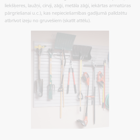
liekšķeres, laužņi, cirvji, zāģi, metāla zāģi, iekārtas armatūras
pārgriešanai u.c.), kas nepieciešamības gadījumā palīdzētu
atbrīvot izeju no gruvešiem (skatīt attēlu).