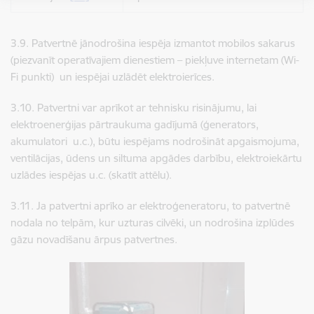
3.9. ​​​​​​​Patvertnē jānodrošina iespēja izmantot mobilos sakarus
(piezvanīt operatīvajiem dienestiem – piekļuve internetam (Wi-
Fi punkti) un iespējai uzlādēt elektroierīces.
3.10. ​​​​​​​Patvertni var aprīkot ar tehnisku risinājumu, lai
elektroenerģijas pārtraukuma gadījumā (ģenerators,
akumulatori u.c.), būtu iespējams nodrošināt apgaismojuma,
ventilācijas, ūdens un siltuma apgādes darbību, elektroiekārtu
uzlādes iespējas u.c. (skatīt attēlu).
3.11. ​​​​​​​
Ja patvertni aprīko ar elektroģeneratoru, to patvertnē
nodala no telpām, kur uzturas cilvēki, un nodrošina izplūdes
gāzu novadīšanu ārpus patvertnes.