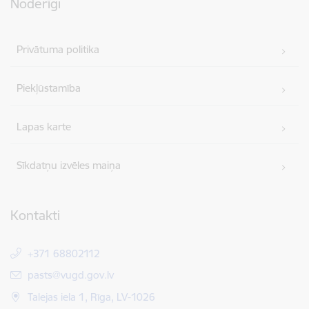
Noderīgi
Privātuma politika
Piekļūstamība
Lapas karte
Sīkdatņu izvēles maiņa
Kontakti
+371 68802112
E-pasts:
pasts@vugd.gov.lv
Talejas iela 1, Rīga, LV-1026