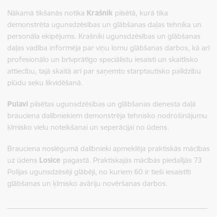
Nākamā tikšanās notika
Krašnik
pilsētā, kurā tika
demonstrēta ugunsdzēsības un glābšanas daļas tehnika un
personāla ekipējums. Krašniki ugunsdzēsības un glābšanas
daļas vadība informēja par viņu lomu glābšanas darbos, kā arī
profesionālo un brīvprātīgo speciālistu iesaisti un skaitlisko
attiecību, tajā skaitā arī par saņemto starptautisko palīdzību
plūdu seku likvidēšanā.
Pulavi
pilsētas ugunsdzēsības un glābšanas dienesta daļā
brauciena dalībniekiem demonstrēja tehnisko nodrošinājumu
ķīmisko vielu noteikšanai un seperācijai no ūdens.
Brauciena noslēgumā dalībnieki apmeklēja praktiskās mācības
uz ūdens
Losice
pagastā. Praktiskajās mācībās piedalījās 73
Polijas ugunsdzēsēji glābēji, no kuriem 60 ir tieši iesaistīti
glābšanas un ķīmisko avāriju novēršanas darbos.
___________________________________________________________
__________________________________