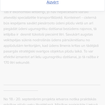
Pēc nepieciešamības konteinervedējs Mercedes Zetros varēs
Aizvērt
nogādāt notikuma vietā vajadzīgo konteineri ar aprīkojumu.
Tas ir ekonomiski lietderīgi, jo nav nepieciešami vairāki
atsevišķi specializētie transportlīdzekļi. Konteinerī – cisternā
būs iespējams savākt piesārņoto ūdeni plūdu vietā un arī
piegādāt ūdeni ugunsgrēku dzēšanai bezūdens rajonos, tā
ietilpība ir desmit tūkstoši piecsimt litri. Savukārt augstas
veiktspējas sūknis nodrošinās ūdens pārsūknēšanu no
applūdušām teritorijām, kad ūdens līmenis krītas un tādējādi
pasargās stratēģiski svarīgos objektus plūdu laikā. To var
efektīvi izmantot arī lielu ugunsgrēku dzēšanai, jo tā ražība ir
170 litri sekundē.
___________________________________________________________
_____________________
No 18.- 20. septembrim projekta ietvaros notika praktiskās
mācības plūdu seku likvidēšanā. Mācības norisinājās Lietuvā,