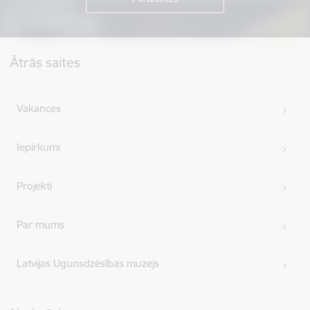
Kājene
Ātrās saites
Vakances
Iepirkumi
Projekti
Par mums
Latvijas Ugunsdzēsības muzejs