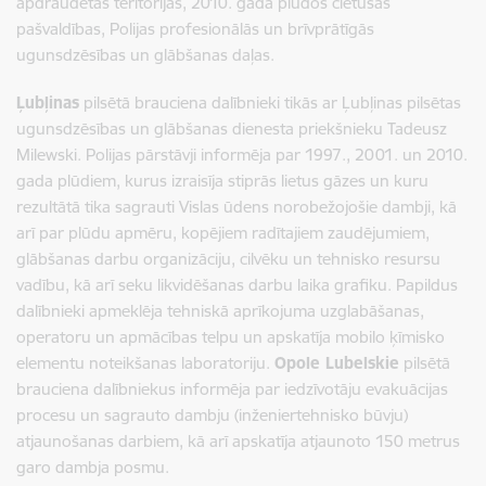
apdraudētās teritorijas, 2010. gada plūdos cietušās
pašvaldības, Polijas profesionālās un brīvprātīgās
ugunsdzēsības un glābšanas daļas.
Ļubļinas
pilsētā brauciena dalībnieki tikās ar Ļubļinas pilsētas
ugunsdzēsības un glābšanas dienesta priekšnieku Tadeusz
Milewski. Polijas pārstāvji informēja par 1997., 2001. un 2010.
gada plūdiem, kurus izraisīja stiprās lietus gāzes un kuru
rezultātā tika sagrauti Vislas ūdens norobežojošie dambji, kā
arī par plūdu apmēru, kopējiem radītajiem zaudējumiem,
glābšanas darbu organizāciju, cilvēku un tehnisko resursu
vadību, kā arī seku likvidēšanas darbu laika grafiku. Papildus
dalībnieki apmeklēja tehniskā aprīkojuma uzglabāšanas,
operatoru un apmācības telpu un apskatīja mobilo ķīmisko
elementu noteikšanas laboratoriju.
Opole Lubelskie
pilsētā
brauciena dalībniekus informēja par iedzīvotāju evakuācijas
procesu un sagrauto dambju (inženiertehnisko būvju)
atjaunošanas darbiem, kā arī apskatīja atjaunoto 150 metrus
garo dambja posmu.