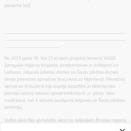
pieejams
šeit
.
___________________________________________________________
___________________________________________________________
___________________________
No 2013.gada 18. līdz 21.jūnijam projekta ietvaros VUGD
Zemgales reģiona brigādes amatpersonas ar kolēģiem no
Lietuvas, Jelgavas pilsētas domes un Šauļu pilsētas domes
devās pieredzes apmaiņas braucienā uz Nīderlandi. Pieredzes
apmaiņas braucienā bija iespēja iepazīties ar Nīderlandes
pieredzi ūdens resursu apsaimniekošanā un plūdu risku
novēršanā, kas ir aktuāls jautājums Jelgavas un Šauļu pilsētas
teritorijai.
Vizītes laikā tika apmeklēts viens no lielākajiem Bredas reģiona
attīrīšanas iekārtu centriem, Bredas reģiona ugunsdzēsēju