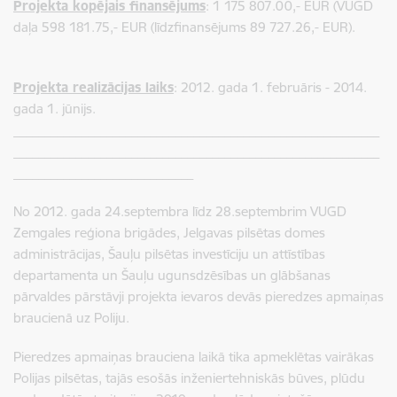
Projekta kopējais finansējums
: 1 175 807.00,- EUR (VUGD
daļa 598 181.75,- EUR (līdzfinansējums 89 727.26,- EUR).
Projekta realizācijas laiks
: 2012. gada 1. februāris - 2014.
gada 1. jūnijs.
___________________________________________________________
___________________________________________________________
_____________________________
No 2012. gada 24.septembra līdz 28.septembrim VUGD
Zemgales reģiona brigādes, Jelgavas pilsētas domes
administrācijas, Šauļu pilsētas investīciju un attīstības
departamenta un Šauļu ugunsdzēsības un glābšanas
pārvaldes pārstāvji projekta ievaros devās pieredzes apmaiņas
braucienā uz Poliju.
Pieredzes apmaiņas brauciena laikā tika apmeklētas vairākas
Polijas pilsētas, tajās esošās inženiertehniskās būves, plūdu