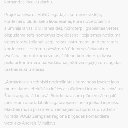
komandas locekļu darbu.
Projekta ietvaros VUGD iegādājās konteinervedēju,
konteineru plūdu seku likvidēšanai, kurā novietotas trīs
alumīnija laivas, divi Hansa dēļi, hidrotērpi, glābšanas vestes,
piepūšamā telts nometnes izveidošanai, ceļa zīmes notikuma
vietas ierobežošanai, zāģi, rokas instrumenti un ģenerators,
konteineru – cisternu piesārņotā ūdens savākšanai un
izvešanai no notikuma vietas, šļūteņu konteineru, divasu
piekabi konteineru pārvadāšanai, 6X6 visurgājēju un augstas
ražības sūkņu staciju.
„Apmācītas un tehniski nodrošinātas komandas izveide ļaus
mums daudz efektīvāk cīnīties ar plūdiem Lielupes baseinā un
Šauļu apgabalā Lietuvā. Šobrīd pavasara plūdiem Zemgalē
mēs esam daudz labāk sagatavojušies nekā jebkad iepriekš.
Mācības mūsu prasmes un iemaņas nostiprinās un attīstīs,”
norāda VUGD Zemgales reģiona brigādes komandiera
vietnieks Andrejs Mihailovs.