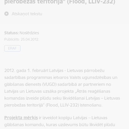
pierobežas teritorijā" (Flood, LLIV-232)
Atskaņot tekstu
Statuss:
Noslēdzies
Publicēts: 25.04.2012.
ERAF
2012. gada 1. februārī Latvijas - Lietuvas pārrobežu
sadarbības programmas ietvaros Valsts ugunsdzēsības un
glābšanas dienests (VUGD) sadarbībā ar partneriem no
Latvijas un Lietuvas uzsāka projekta „Ātrās reaģēšanas
komandas izveide plūdu seku likvidēšanai Latvijas – Lietuvas
pierobežas teritorijā” (Flood, LLIV-232) īstenošanu.
Projekta mērķis
ir izveidot kopīgu Latvijas – Lietuvas
glābšanas komandu, kuras uzdevums būtu likvidēt plūdu