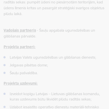
radītās sekas: pumpēt ūdeni no piesārņotām teritorijām, kad
ūdens līmenis krītas un pasargāt stratēģiski svarīgos objektus
plūdu laikā.
Vadošais partneris
- Šauļu apgabala ugunsdzēsības un
glābšanas pārvalde.
Projekta partneri:
Latvijas Valsts ugunsdzēsības un glābšanas dienests;
Jelgavas pilsētas dome;
Šauļu pašvaldība.
Projekta uzdevumi:
Izveidot kopīgu Latvijas – Lietuvas glābšanas komandu,
kuras uzdevums būtu likvidēt plūdu radītās sekas;
Uzlabot iesaistīto operatīvo dienestu materiāli-tehnisko