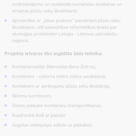
nodrošinājumu un izveidotās komandas zināšanas un
iemaņas plūdu seku likvidēšanā;
Apmainīties ar „labas prakses" piemēriem plūdu seku
likvidēšanā, celt sabiedrības informētības līmeni par
ekoloģijas problēmām Latvijas - Lietuvas pārrobežu
reģionā.
Projekta ietvaros tiks iegādāta šāda tehnika:
Konteinervedējs (Mercedes-Benz Zetros),
Konteiners – cisterna netīrā ūdens savākšanai,
Konteiners ar aprīkojumu plūdu seku likvidācijai,
Šļūteņu konteiners,
Divasu piekabe konteineru transportēšanai,
Kvadracikls 6x6 ar piekabi
Augstas veiktspējas sūknis uz piekabes.