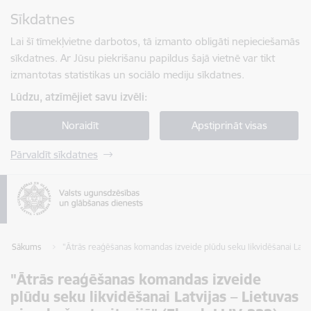
Pāriet uz lapas saturu
Sīkdatnes
Spied
lai meklētu
Enter
Lai šī tīmekļvietne darbotos, tā izmanto obligāti nepieciešamās
sīkdatnes. Ar Jūsu piekrišanu papildus šajā vietnē var tikt
izmantotas statistikas un sociālo mediju sīkdatnes.
Lūdzu, atzīmējiet savu izvēli:
Noraidīt
Apstiprināt visas
Pārvaldīt sīkdatnes
Sākums
"Ātrās reaģēšanas komandas izveide plūdu seku likvidēšanai Latvija
"Ātrās reaģēšanas komandas izveide
plūdu seku likvidēšanai Latvijas – Lietuvas