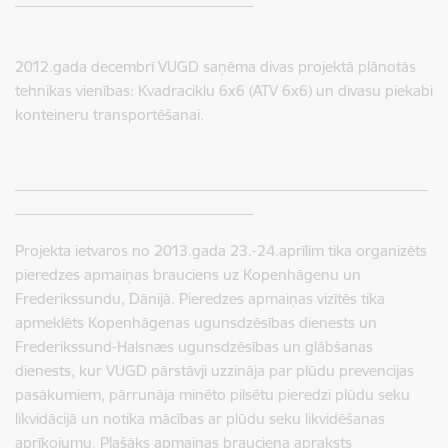
2012.gada decembrī VUGD saņēma divas projektā plānotās
tehnikas vienības: Kvadraciklu 6x6 (ATV 6x6) un divasu piekabi
konteineru transportēšanai.
___________________________________________________________
__________________________________
Projekta ietvaros no 2013.gada 23.-24.aprīlim tika organizēts
pieredzes apmaiņas brauciens uz Kopenhāgenu un
Frederikssundu, Dānijā. Pieredzes apmaiņas vizītēs tika
apmeklēts Kopenhāgenas ugunsdzēsības dienests un
Frederikssund-Halsnæs ugunsdzēsības un glābšanas
dienests, kur VUGD pārstāvji uzzināja par plūdu prevencijas
pasākumiem, pārrunāja minēto pilsētu pieredzi plūdu seku
likvidācijā un notika mācības ar plūdu seku likvidēšanas
aprīkojumu. Plašāks apmaiņas brauciena apraksts