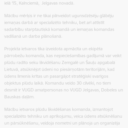
ielā 15, Kalnciemā, Jelgavas novadā.
Mācību mērķis ir ne tikai pilnveidot ugunsdzēsēju glābēju
iemaņas darbā ar specializēto tehniku, bet arī attīstīt
sadarbību starptautiskā komandā un iemaņas komandas
vadīšanā un darba plānošanā.
Projekta ietvaros tika izveidota apmācīta un ekipēta
pārrobežu komanda, kas nepieciešamības gadījumā var veikt
plūdu radīto seku likvidēšanu Zemgalē un Šauļu apgabalā
Lietuvā, atsūknējot ūdeni no piesārņotām teritorijām, kad
ūdens līmenis krītas un pasargājot stratēģiski svarīgos
objektus plūdu laikā. Komandu veido 30 cilvēki, no tiem
desmit ir VUGD amatpersonas no VUGD Jelgavas, Dobeles un
Bauskas daļām.
Mācību ietvaros plūdu likvidēšanas komanda, izmantojot
specializēto tehniku un aprīkojumu, veica ūdens atsūknēšanu
un pārsūknēšanu, veidoja nometni un plānoja un organizēja