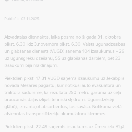
Publicēts: 03.11.2025.
Aizvadītajās diennaktīs, laika posmā no šī gada 31. oktobra
plkst. 6.30 līdz 3.novembra plkst. 6.30, Valsts ugunsdzēsības
un glābšanas dienests (VUGD) saņēma
104 izsaukumus – 26
uz ugunsgrēku dzēšanu, 55 uz glābšanas darbiem, bet 23
izsaukumi bija maldinājumi.
Piektdien plkst. 17.31 VUGD saņēma izsaukumu uz Jēkabpils
novada Mežāres pagastu, kur notikusi auto evakuatora un
traktora sadursme, kā rezultātā 250 metru garumā uz ceļa
braucamās daļas izlijuši tehniski šķidrumi. Ugunsdzēsēji
glābēji, izmantojot absorbentus, tos savāca. Notikuma vietā
atvienotas transportlīdzekļu akumulatoru klemmes.
Piektdien plkst. 22.49 saņemts izsaukums uz Ūmeo ielu Rīgā,