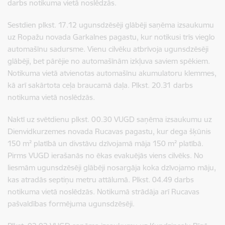
darbs notikuma vietā noslēdzās.
Sestdien plkst. 17.12 ugunsdzēsēji glābēji saņēma izsaukumu
uz Ropažu novada Garkalnes pagastu, kur notikusi trīs vieglo
automašīnu sadursme. Vienu cilvēku atbrīvoja ugunsdzēsēji
glābēji, bet pārējie no automašīnām izkļuva saviem spēkiem.
Notikuma vietā atvienotas automašīnu akumulatoru klemmes,
kā arī sakārtota ceļa braucamā daļa. Plkst. 20.31 darbs
notikuma vietā noslēdzās.
Naktī uz svētdienu plkst. 00.30 VUGD saņēma izsaukumu uz
Dienvidkurzemes novada Rucavas pagastu, kur dega šķūnis
150 m² platībā un divstāvu dzīvojamā māja 150 m² platībā.
Pirms VUGD ierašanās no ēkas evakuējās viens cilvēks. No
liesmām ugunsdzēsēji glābēji nosargāja koka dzīvojamo māju,
kas atradās septiņu metru attālumā. Plkst. 04.49 darbs
notikuma vietā noslēdzās. Notikumā strādāja arī Rucavas
pašvaldības formējuma ugunsdzēsēji.