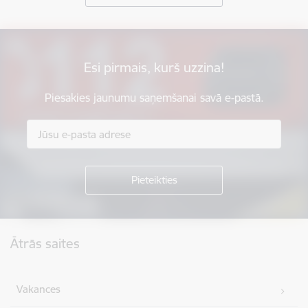
Esi pirmais, kurš uzzina!
Piesakies jaunumu saņemšanai savā e-pastā.
Kājene
Ātrās saites
Vakances