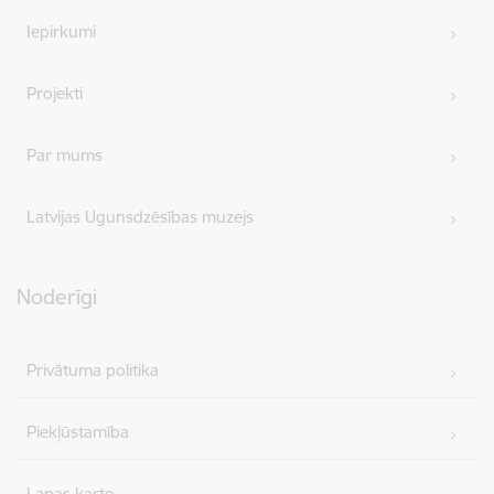
Iepirkumi
Projekti
Par mums
Latvijas Ugunsdzēsības muzejs
Noderīgi
Privātuma politika
Piekļūstamība
Lapas karte