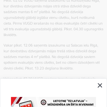
Plkst. 02.02 VUGD saņēma izsaukumu uz Kundziņsalu Rīgā,
kur divstāvu dzīvojamās mājas otrā stāva dzīvoklī dega
sadzīves mantas 6 m² platībā. No degošā dzīvokļa
ugunsdzēsēji glābēji izglāba vienu cilvēku, kurš notikumā
cieta. Pirms VUGD ierašanās no ēkas evakuējās četri cilvēki un
vēl trīs evakuēja ugunsdzēsēji glābēji. Plkst. 04.30 ugunsgrēks
likvidēts.
Vakar plkst. 12.06 saņemts izsaukums uz Salacas ielu Rīgā,
kur deviņstāvu dzīvojamās mājas trešā stāva dzīvoklī dega
sadzīves mantas 4 m² platībā. No degošā dzīvokļa saviem
spēkiem evakuējās viens cilvēks, bet no citiem dzīvokļiem vēl
deviņi cilvēki. Plkst. 13.23 degšana likvidēta.
Vakar plkst. 17.29 VUGD saņēma izsaukumu uz Jēkabpils
novada Gārsenes pagastu, kur mežā bija apmaldījušies pieci
cilvēki. Telefoniski sazinoties ar cilvēkiem ugunsdzēsēji glābēji
palīdzēja tiem izkļūt no meža. Īsi pirms sešiem vakarā darbs
notikuma vietā noslēdzās.