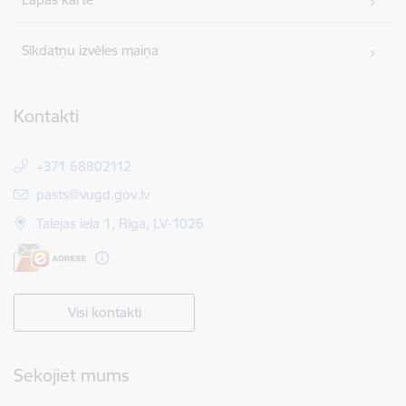
Sīkdatņu izvēles maiņa
Kontakti
+371 68802112
E-pasts:
pasts@vugd.gov.lv
Talejas iela 1, Rīga, LV-1026
Visi kontakti
Sekojiet mums