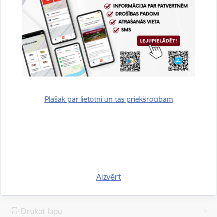
Vakar plkst. 23.29 VUGD saņēma izsaukumu uz Cēsu novada
Līgatnes pagastu, kur vieglā automašīna iebraukusi grāvī.
Ugunsdzēsēji glābēji izglāba vienu cilvēku, kuru nodeva
Neatliekamās medicīniskās palīdzības dienesta mediķiem.
Notikuma vietā atvienotas automašīnas akumulatora
klemmes. Plkst. 00.33 darbs notikuma vietā noslēdzās.
Autors:
Plašāk par lietotni un tās priekšrocībām
VUGD Prevencijas pārvaldes Sabiedrības izglītošanas un
informēšanas nodaļa
Saistītas tēmas
Aktualitātes:
Jaunumi
Preses relīzes
Aizvērt
Drukāt lapu