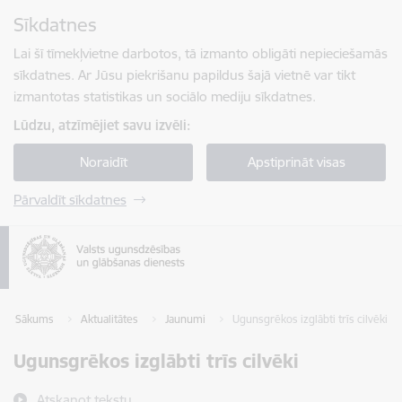
Pāriet uz lapas saturu
Sīkdatnes
Spied
lai meklētu
Enter
Lai šī tīmekļvietne darbotos, tā izmanto obligāti nepieciešamās
sīkdatnes. Ar Jūsu piekrišanu papildus šajā vietnē var tikt
izmantotas statistikas un sociālo mediju sīkdatnes.
Lūdzu, atzīmējiet savu izvēli:
Noraidīt
Apstiprināt visas
Pārvaldīt sīkdatnes
Sākums
Aktualitātes
Jaunumi
Ugunsgrēkos izglābti trīs cilvēki
Ugunsgrēkos izglābti trīs cilvēki
Atskaņot tekstu