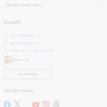
Sīkdatņu izvēles maiņa
Kontakti
+371 68802112
E-pasts:
pasts@vugd.gov.lv
Talejas iela 1, Rīga, LV-1026
Visi kontakti
Sekojiet mums