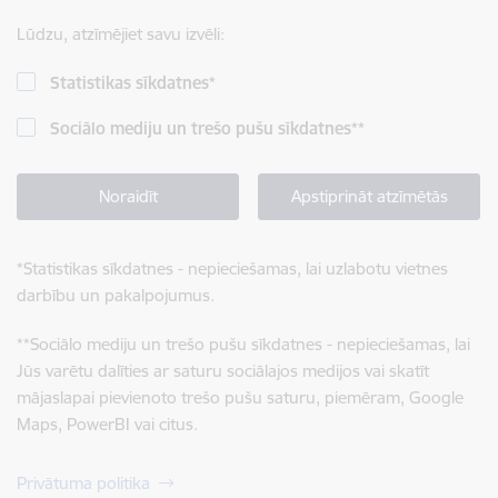
Lūdzu, atzīmējiet savu izvēli:
Statistikas sīkdatnes
*
Sociālo mediju un trešo pušu sīkdatnes
**
Noraidīt
Apstiprināt atzīmētās
*
Statistikas sīkdatnes - nepieciešamas, lai uzlabotu vietnes
darbību un pakalpojumus.
**
Sociālo mediju un trešo pušu sīkdatnes - nepieciešamas, lai
Jūs varētu dalīties ar saturu sociālajos medijos vai skatīt
mājaslapai pievienoto trešo pušu saturu, piemēram, Google
Maps, PowerBI vai citus.
Privātuma politika