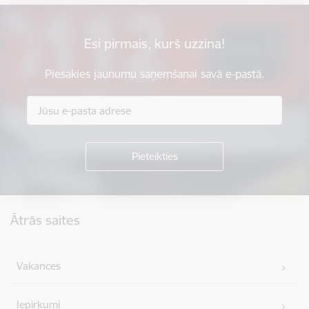
Esi pirmais, kurš uzzina!
Piesakies jaunumu saņemšanai savā e-pastā.
Kājene
Ātrās saites
Vakances
Iepirkumi