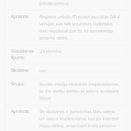
pakalpojumus)
Reģistrē unikālu ID priekš jaunākās GA 4
versijas, kas tiek izmantots statistisko
datu iegūšanai par to, kā apmeklētājs
izmanto vietni.
24 stundas
uvc
Sociālo mediju sīkdatnes (nepieciešamas,
lai Jūs varētu dalīties ar saturu sociālajos
tīklos)
Šīs sīkdatnes ir paredzētas tādu vietņu
un satura koplietošanai, kas jūs interesē
mūsu vietnē, izmantojot trešo personu