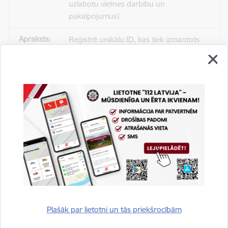
uzlabotu vietnes darbību un
pakalpojumus)
Reģistrē unikālu ID, kas tiek izmantots
statistisko datu iegūšanai par to, kā
apmeklētājs izmanto vietni.
2 gadi
_gat
Statistikas sīkdatnes (nepieciešamas, lai
uzlabotu vietnes darbību un
pakalpojumus)
Izmanto Google Analytics, lai samazinātu
pieprasījuma līmeni.
Plašāk par lietotni un tās priekšrocībām
1 minūte