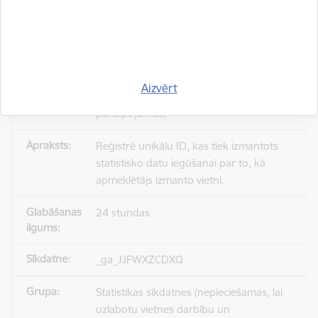
_gid
Statistikas sīkdatnes (nepieciešamas, lai
Aizvērt
uzlabotu vietnes darbību un
pakalpojumus)
Reģistrē unikālu ID, kas tiek izmantots
statistisko datu iegūšanai par to, kā
apmeklētājs izmanto vietni.
24 stundas
_ga_JJFWXZCDXQ
Statistikas sīkdatnes (nepieciešamas, lai
uzlabotu vietnes darbību un