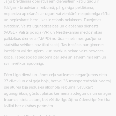
Jāņu brīvdienas operatīvajiem dienestiem katru gadu ir
līdzīgas - braukšana reibumā, pārgalvīga peldēšana,
nepareiza apiešanās ar uguni vai vienkārši neapdomīga rīcība
un nepieskatīti bērni, kas ir cēlonis nelaimēm. Tuvojoties
svētkiem, Valsts ugunsdzēsības un glābšanas dienests
(VUGD), Valsts policija (VP) un Neatliekamās medicīniskās
palīdzības dienests (NMPD) norāda – nelaimes gadījumu
statistika svētkos nav tikai skaitļi. Tas ir stāsts par ģimenes
locekļiem vai draugiem, kuri svētkus nekad vairs nesvinēs
kopā. Tāpēc šogad padomā par sevi un saviem mīļajiem un
svini svētkus apdomīgi.
Pērn Līgo dienā un Jāņos ceļu satiksmes negadījumos cieta
27 cilvēki un divi gāja bojā, bet vēl 36 transportlīdzekļu vadītāji
pie stūres bija sēdušies alkohola reibumā. Savukārt
ugunsgrēkos, gūstot plašus ķermeņa apdegumus un smagas
traumas, cieta astoņi, bet vēl divi līgotāji no ūdenstilpnēm tika
izvilkti bez dzīvības pazīmēm.