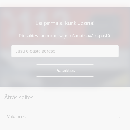
Esi pirmais, kurš uzzina!
Piesakies jaunumu saņemšanai savā e-pastā.
Kājene
Ātrās saites
Vakances