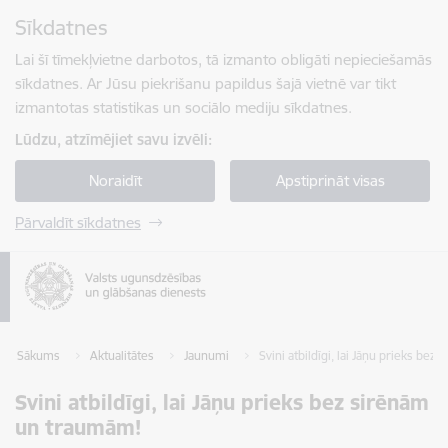
Pāriet uz lapas saturu
Sīkdatnes
Spied
lai meklētu
Enter
Lai šī tīmekļvietne darbotos, tā izmanto obligāti nepieciešamās
sīkdatnes. Ar Jūsu piekrišanu papildus šajā vietnē var tikt
izmantotas statistikas un sociālo mediju sīkdatnes.
Lūdzu, atzīmējiet savu izvēli:
Noraidīt
Apstiprināt visas
Pārvaldīt sīkdatnes
Sākums
Aktualitātes
Jaunumi
Svini atbildīgi, lai Jāņu prieks be
Svini atbildīgi, lai Jāņu prieks bez sirēnām
un traumām!