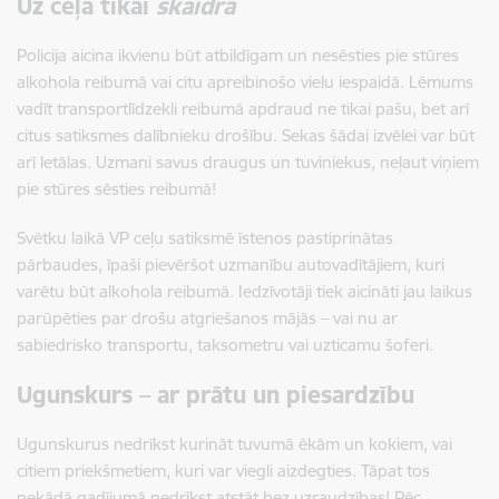
Uz ceļa tikai
skaidrā
Policija aicina ikvienu būt atbildīgam un nesēsties pie stūres
alkohola reibumā vai citu apreibinošo vielu iespaidā.
Lēmums
vadīt transportlīdzekli reibumā apdraud ne tikai pašu, bet arī
citus satiksmes dalībnieku drošību. Sekas šādai izvēlei var būt
arī letālas. Uzmani savus draugus un tuviniekus, neļaut viņiem
pie stūres sēsties reibumā!
Svētku laikā VP ceļu satiksmē īstenos pastiprinātas
pārbaudes, īpaši pievēršot uzmanību autovadītājiem, kuri
varētu būt alkohola reibumā. Iedzīvotāji tiek aicināti jau laikus
parūpēties par drošu atgriešanos mājās – vai nu ar
sabiedrisko transportu, taksometru vai uzticamu šoferi.
Ugunskurs – ar prātu un piesardzību
Ugunskurus nedrīkst kurināt tuvumā ēkām un kokiem, vai
citiem priekšmetiem, kuri var viegli aizdegties. Tāpat tos
nekādā gadījumā nedrīkst atstāt bez uzraudzības! Pēc