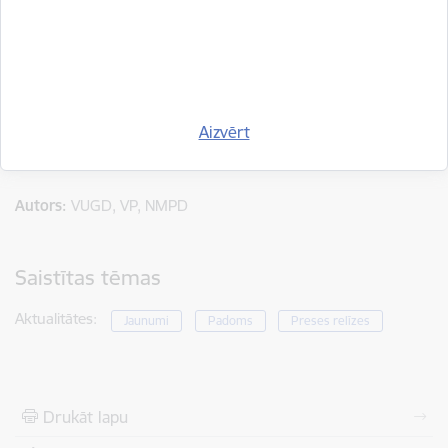
Ja vēl neesi paspējis lejupielādēt lietotni "112 Latvija", tad
paveic to tagad! Tajā ir pieejami dažādi drošības padomi, t.sk.,
par drošu vasaras saulgriežu svinēšanu. Savukārt lietotnē
pieejamā atrašanās vietas noteikšanas funkcija var būt
noderīga tajos gadījumos, kad cilvēks devies svētkus svinēt
Aizvērt
zaļumos un operatīvajiem dienestiem nevar pateikt savu
atrašanās vietu.
Autors:
VUGD, VP, NMPD
Saistītas tēmas
Aktualitātes:
Jaunumi
Padoms
Preses relīzes
Drukāt lapu