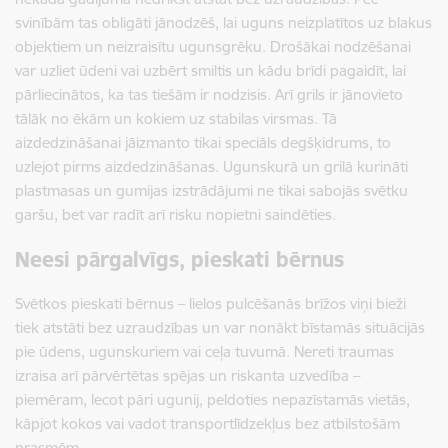
svinībām tas obligāti jānodzēš, lai uguns neizplatītos uz blakus
objektiem un neizraisītu ugunsgrēku. Drošākai nodzēšanai
var uzliet ūdeni vai uzbērt smiltis un kādu brīdi pagaidīt, lai
pārliecinātos, ka tas tiešām ir nodzisis. Arī grils ir jānovieto
tālāk no ēkām un kokiem uz stabilas virsmas. Tā
aizdedzināšanai jāizmanto tikai speciāls degšķidrums, to
uzlejot pirms aizdedzināšanas. Ugunskurā un grilā kurināti
plastmasas un gumijas izstrādājumi ne tikai sabojās svētku
garšu, bet var radīt arī risku nopietni saindēties.
Neesi pārgalvīgs, pieskati bērnus
Svētkos pieskati bērnus – lielos pulcēšanās brīžos viņi bieži
tiek atstāti bez uzraudzības un var nonākt bīstamās situācijās
pie ūdens, ugunskuriem vai ceļa tuvumā. Nereti traumas
izraisa arī pārvērtētas spējas un riskanta uzvedība –
piemēram, lecot pāri ugunij, peldoties nepazīstamās vietās,
kāpjot kokos vai vadot transportlīdzekļus bez atbilstošām
prasmēm.