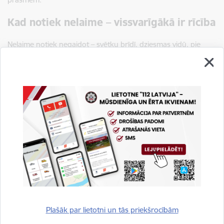
Kad notiek nelaime – vissvarīgākā ir rīcība
Nelaime notiek negaidot – svētku brīdī, dziesmas vidū, pie
ugunskura vai ūdensmalā. Un visbiežāk – cilvēks, kuram
vajadzīga palīdzība, nav svešinieks. Tie ir ļaudis, ar kuriem
tikko kopā tika svinēti svētki.
Pirmā palīdzība nav tikai zināšanu kopums – tā ir atbildība par
līdzcilvēkiem. Prasme, kas krīzes brīdī ļauj neapjukt, bet
rīkoties. Un bieži vien arī glābt cilvēka dzīvību. Līdz brīdim, kad
ierodas mediķi, apkārtējie ir vienīgie, kuri var palīdzēt
konkrētajā brīdī. Un katra sekunde ir svarīga. Īpaši kritiskās
situācijās – kad cilvēks zaudējis samaņu, smagi asiņo, ir slīcis
vai guvis plašus ķermeņa apdegumus – gaidīt nedrīkst. Pat ja
nezini, ko un kā darīt, izsauc palīdzību, zvanot uz ārkārtas
tālruņa numuriem 112 un 113 un rūpīgi seko dispečeru
Plašāk par lietotni un tās priekšrocībām
norādēm – viņi visu pateiks priekšā, kas jādara.