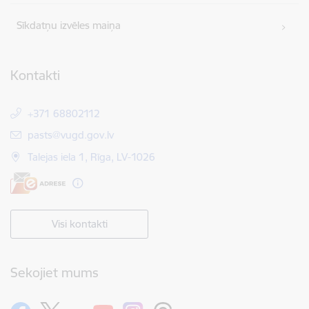
Sīkdatņu izvēles maiņa
Kontakti
+371 68802112
E-pasts:
pasts@vugd.gov.lv
Talejas iela 1, Rīga, LV-1026
Visi kontakti
Sekojiet mums