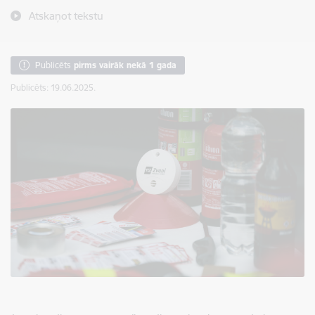
Atskaņot tekstu
Publicēts
pirms vairāk nekā 1 gada
Publicēts: 19.06.2025.