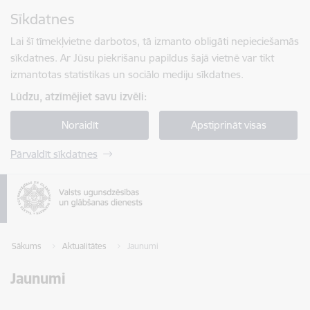
Pāriet uz lapas saturu
Sīkdatnes
Spied
lai meklētu
Enter
Lai šī tīmekļvietne darbotos, tā izmanto obligāti nepieciešamās
sīkdatnes. Ar Jūsu piekrišanu papildus šajā vietnē var tikt
izmantotas statistikas un sociālo mediju sīkdatnes.
Lūdzu, atzīmējiet savu izvēli:
Noraidīt
Apstiprināt visas
Pārvaldīt sīkdatnes
Sākums
Aktualitātes
Jaunumi
Jaunumi