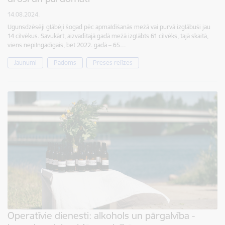
14.08.2024.
Ugunsdzēsēji glābēji šogad pēc apmaldīšanās mežā vai purvā izglābuši jau
14 cilvēkus. Savukārt, aizvadītajā gadā mežā izglābts 61 cilvēks, tajā skaitā,
viens nepilngadīgais, bet 2022. gadā – 65…
Jaunumi
Padoms
Preses relīzes
Operatīvie dienesti: alkohols un pārgalvība -