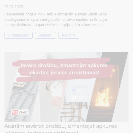
05.02.2025.
Šajā nedēļas nogalē, no 8. līdz 9.februārim, Baltijas valstis veiks
pieslēgšanos Eiropas energosistēmai, atvienojoties no Krievijas
energosistēmas. Lai gan elektroenerģijas pārtraukumi netiek…
Brīdinājums!
Jaunumi
Padoms
Aicinām ievērot drošību, izmantojot apkures
iekārtas, ierīces un sistēmas!