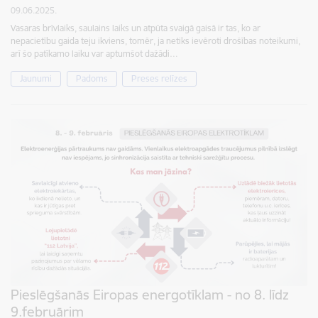
09.06.2025.
Vasaras brīvlaiks, saulains laiks un atpūta svaigā gaisā ir tas, ko ar
nepacietību gaida teju ikviens, tomēr, ja netiks ievēroti drošības noteikumi,
arī šo patīkamo laiku var aptumšot dažādi…
Jaunumi
Padoms
Preses relīzes
Pieslēgšanās Eiropas energotīklam - no 8. līdz
9.februārim