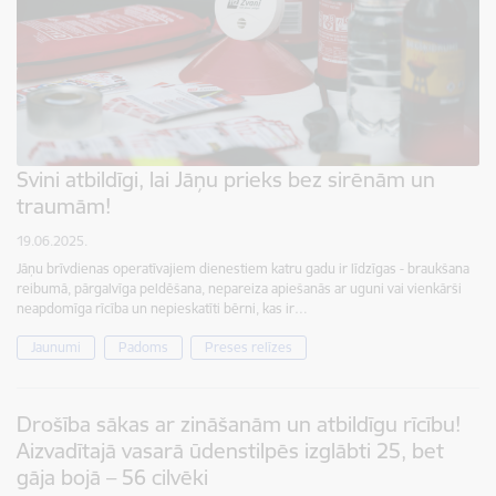
Svini atbildīgi, lai Jāņu prieks bez sirēnām un
traumām!
19.06.2025.
Jāņu brīvdienas operatīvajiem dienestiem katru gadu ir līdzīgas - braukšana
reibumā, pārgalvīga peldēšana, nepareiza apiešanās ar uguni vai vienkārši
neapdomīga rīcība un nepieskatīti bērni, kas ir…
Jaunumi
Padoms
Preses relīzes
Drošība sākas ar zināšanām un atbildīgu rīcību!
Aizvadītajā vasarā ūdenstilpēs izglābti 25, bet
gāja bojā – 56 cilvēki