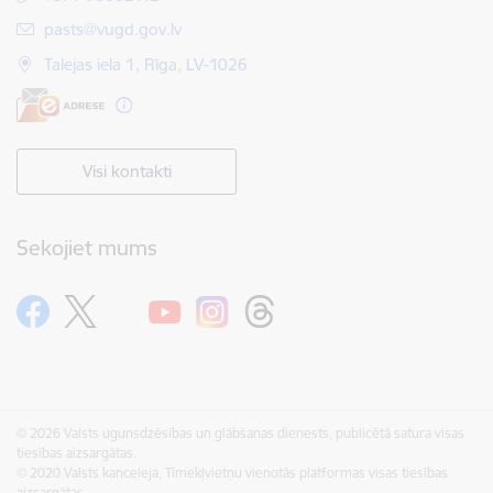
E-pasts:
pasts@vugd.gov.lv
Talejas iela 1, Rīga, LV-1026
Visi kontakti
Sekojiet mums
© 2026 Valsts ugunsdzēsības un glābšanas dienests, publicētā satura visas
tiesības aizsargātas.
© 2020 Valsts kanceleja, Tīmekļvietņu vienotās platformas visas tiesības
aizsargātas.