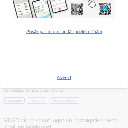
brīvdienas gaida ar bažām
20.12.2024.
Šogad Ziemassvētku un svētku brīvdienas operatīvie dienesti gaida ar lielām
bažām, jo šajā laikā iedzīvotājiem ir sešas brīvas dienas pēc kārtas. Lielākās
bažas ir saistītas ar pārmērīgu alkohola…
Plašāk par lietotni un tās priekšrocībām
Jaunumi
Padoms
Preses relīzes
Operatīvie dienesti: esi uzmanīgs ar uguni
Adventes laikā
29.11.2024.
Aizvērt
Jau šo svētdien, 1.decembrī, atzīmēsim Pirmo adventi, kad mājās ienāks
svētku sajūta – koši adventes vainagi, svecīšu liesmiņas un lampiņu virtenes
kā iekštelpās, tā mājas ārpusē. Diemžēl…
Jaunumi
Padoms
Preses relīzes
VUGD aicina sēņot, ogot un pastaigāties mežā
droši un pārdomāti