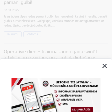
pamani gulbi!
07.01.2025.
Ja uz ūdenstilpes ledus pamani gulbi, tas nenozīmē, ka viņš ir iesalis, parasti
gulbis tur vienkārši sēž. Gulbji spēj vairākas stundas nekustīgi atrasties uz
ledus, tāpēc, pavērojot putnu ilgāku…
Jaunumi
Padoms
Operatīvie dienesti aicina Jauno gadu svinēt
atbildīgi un izvairīties no alkohola lietošanas
28.12.2024.
Ik gadu Jaunā gada svinības aizēno nopietni negadījumi, kuros cilvēki gūst
smagas traumas gan ceļu satiksmē, gan svētku uguņošanas laikā. Šādas
situācijas visbiežāk izraisa neapdomīga rīcība ar…
Jaunumi
Padoms
Preses relīzes
Operatīvie dienesti garās Ziemassvētku