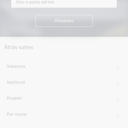
Kājene
Ātrās saites
Vakances
Iepirkumi
Projekti
Par mums