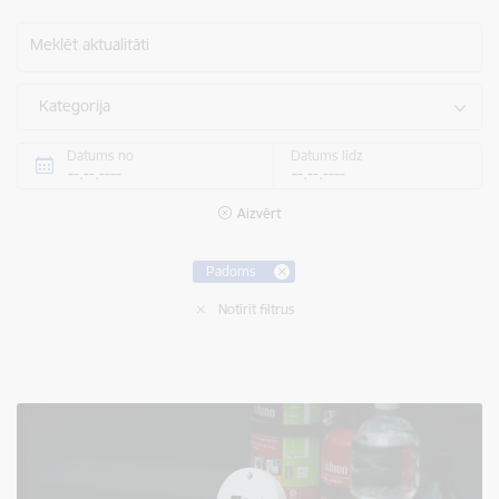
Meklēt aktualitāti
Kategorija
Datums no
Datums līdz
Aizvērt
Padoms
Notīrīt filtrus