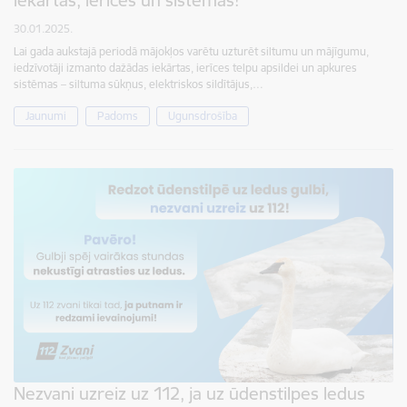
30.01.2025.
Lai gada aukstajā periodā mājokļos varētu uzturēt siltumu un mājīgumu,
iedzīvotāji izmanto dažādas iekārtas, ierīces telpu apsildei un apkures
sistēmas – siltuma sūkņus, elektriskos sildītājus,…
Jaunumi
Padoms
Ugunsdrošība
Nezvani uzreiz uz 112, ja uz ūdenstilpes ledus