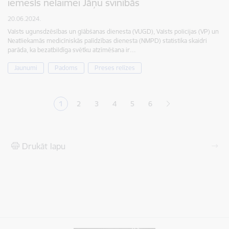
iemesls nelaimei Jāņu svinībās
20.06.2024.
Valsts ugunsdzēsības un glābšanas dienesta (VUGD), Valsts policijas (VP) un
Neatliekamās medicīniskās palīdzības dienesta (NMPD) statistika skaidri
parāda, ka bezatbildīga svētku atzīmēšana ir…
Jaunumi
Padoms
Preses relīzes
Lapošana
1
2
3
4
5
6
Pašreizējā lapa
Lapa
Lapa
Lapa
Lapa
Drukāt lapu