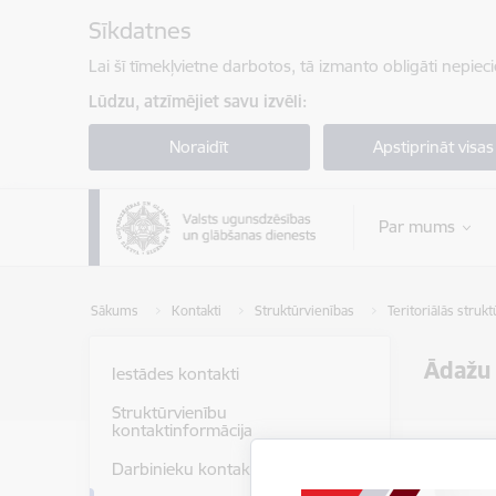
Pāriet uz lapas saturu
Sīkdatnes
Lai šī tīmekļvietne darbotos, tā izmanto obligāti nepiec
Lūdzu, atzīmējiet savu izvēli:
Noraidīt
Apstiprināt visas
Par mums
Sākums
Kontakti
Struktūrvienības
Teritoriālās struk
Ādažu 
Iestādes kontakti
Struktūrvienību
kontaktinformācija
Kontak
Darbinieku kontakti
E-pas
rrp@v