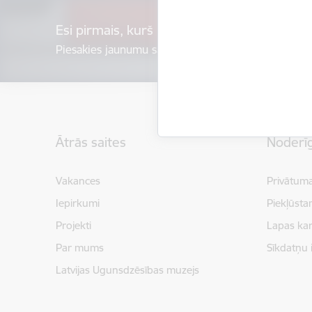
Esi pirmais, kurš uzzina!
Piesakies jaunumu saņemšanai savā e-pastā.
Kājene
Ātrās saites
Noderīg
Vakances
Privātuma
Iepirkumi
Piekļūsta
Projekti
Lapas kar
Par mums
Sīkdatņu 
Latvijas Ugunsdzēsības muzejs