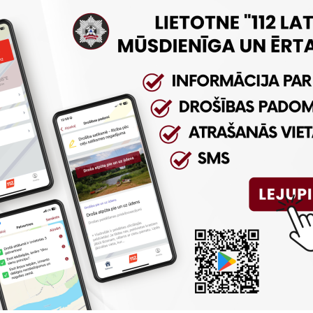
 67086271
Vai šī informācija bija noderīga?
Sniegt atsauksmi