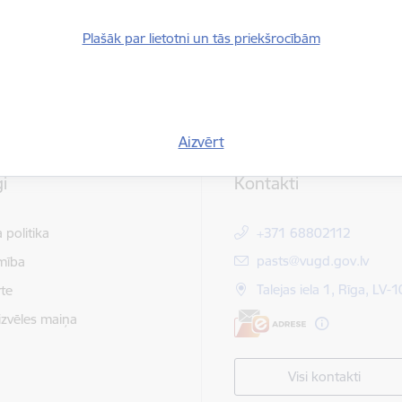
Plašāk par lietotni un tās priekšrocībām
Aizvērt
i
Kontakti
 politika
+371 68802112
E-pasts:
pasts@vugd.gov.lv
mība
Talejas iela 1, Rīga, LV-
te
izvēles maiņa
Visi kontakti