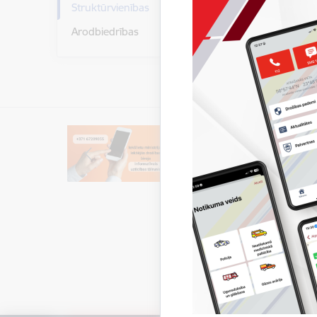
Struktūrvienības
+371
Arodbiedrības