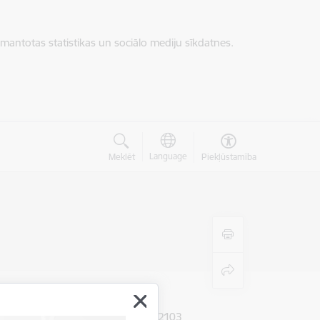
zmantotas statistikas un sociālo mediju sīkdatnes.
Language
Meklēt
Piekļūstamība
vieta
 Ādažu pagasts, Ādažu novads, LV-2103