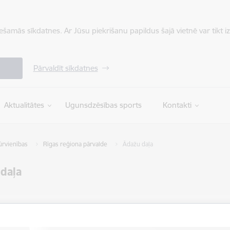
iešamās sīkdatnes. Ar Jūsu piekrišanu papildus šajā vietnē var tikt i
Pārvaldīt sīkdatnes
Aktualitātes
Ugunsdzēsības sports
Kontakti
tūrvienības
Rīgas reģiona pārvalde
Ādažu daļa
daļa
ti
Atrašanās 
ts:
Ādažu sils,
ugd.gov.lv