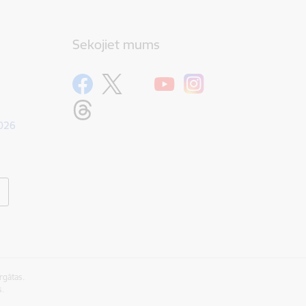
Sekojiet mums
1026
rgātas.
s.