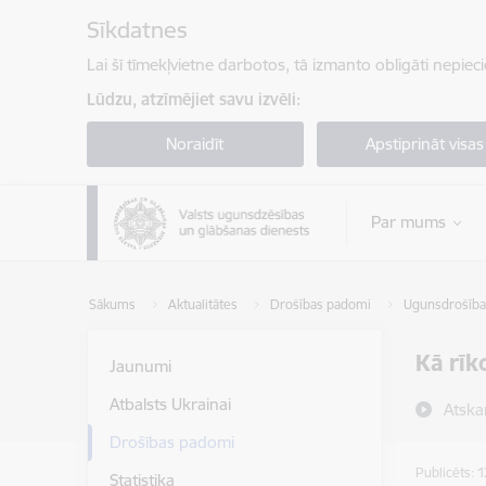
Pāriet uz lapas saturu
Sīkdatnes
Lai šī tīmekļvietne darbotos, tā izmanto obligāti nepiec
Lūdzu, atzīmējiet savu izvēli:
Noraidīt
Apstiprināt visas
Par mums
Sākums
Aktualitātes
Drošības padomi
Ugunsdrošība
Kā rīk
Jaunumi
Atbalsts Ukrainai
Atska
Drošības padomi
Publicēts: 
Statistika