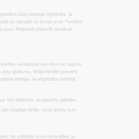
palielina Jūsu iespējas izglābties. Ja
alai un rāpojiet uz durvju pusi. Turoties
u pusi. Mēģiniet uztaustīt durvis ar
iecinieties, vai ārpusē nav dūmi un uguns.
gās Jūsu īpašumu. Neaizmirstiet paņemt
adzēs atslēgu, lai atgrieztos dzīvoklī,
ar būt izšķirošs, lai paspētu glābties.
pēc iespējas ātrāk. Jums jāzina, kuri
gām, tas palīdzēs Jums noturēties, ja