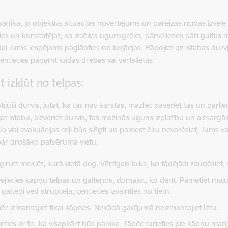
panikā, jo objektīvs situācijas novērtējums un pareizas rīcības izvēle 
es un konstatējat, ka izcēlies ugunsgrēks, pārvelieties pāri gultas m
dai Jums iespējams paglābties no bojāejas. Rāpojiet uz istabas durvj
entieties paņemt kādas drēbes vai vērtslietas.
t izkļūt no telpas:
tījuši durvis, jūtat, ka tās nav karstas, mazliet paveriet tās un pārl
jat istabu, aizveriet durvis, tas mazinās uguns izplatību un aizsar
Ja visi evakuācijas ceļi būs slēgti un pamest ēku nevarēsiet, Jums vaj
par drošāko patvēruma vietu.
niet meklēt, kurā vietā deg. Vērtīgais laiks, ko tādējādi zaudēsiet, v
ējieties kāpņu telpās un gaiteņos, domājot, ko darīt. Pametiet māju 
gaiteņi ved strupceļā, centieties izvairīties no tiem.
ēr izmantojiet tikai kāpnes. Nekādā gadījumā neizmantojiet liftu.
ieties ar to, ka visapkārt būs panika. Tāpēc turieties pie kāpņu mar