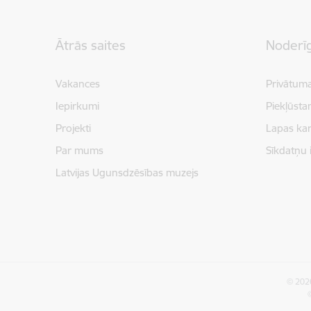
Kājene
Ātrās saites
Noderīg
Vakances
Privātuma
Iepirkumi
Piekļūsta
Projekti
Lapas kar
Par mums
Sīkdatņu 
Latvijas Ugunsdzēsības muzejs
© 2026
©