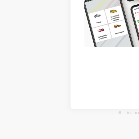
Turie
piepil
Ja ie
Tikai 
arī no
Ja atr
Ja atr
uguns
Kā piev
Radiet
kliedz
Vicino