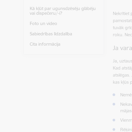
Kā kļūt par ugunsdzēsēju glābēju
vai dispečeru/-i?
Nekrītiet 
pamostati
Foto un video
tuvāk grī
Sabiedrības līdzdalība
roku. Nec
Cita informācija
Ja vara
Ja, uztaus
Kad atstā
atslēgas. 
kas kļūs 
Nemēģi
Nekav
mājas 
Vienm
Rēķin