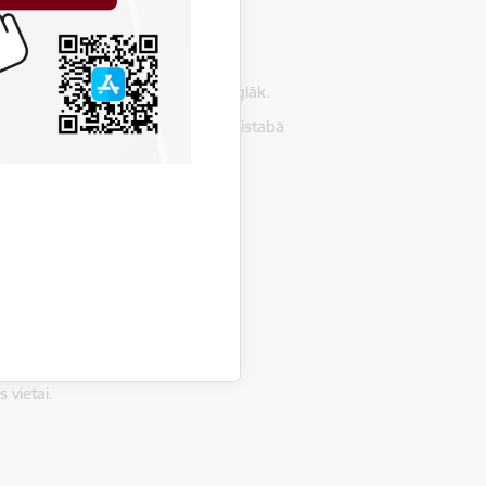
izvairīties no dūmiem, kas lēnām
as filtrēs dūmus un elpot būs vieglāk.
iklu. Tādā gadījumā dūmi var iekļūt istabā
u logu aiztaisīt.
Daudzi cilvēki, kuri būtu varējuši
lecot no bīstamiem augstumiem.
lauvējot ar kādu priekšmetu, nevis
 vietai.