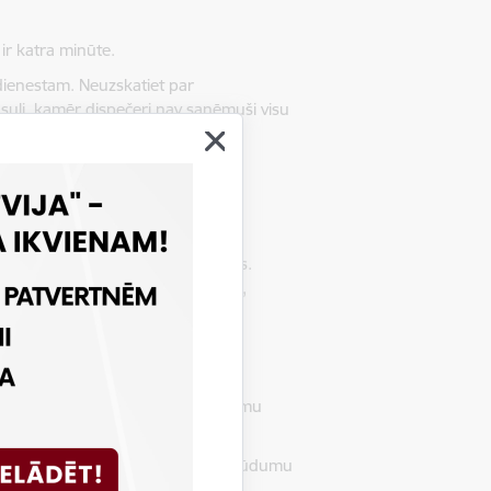
 ir katra minūte.
dienestam. Neuzskatiet par
usuli, kamēr dispečeri nav saņēmuši visu
 nozīmēt, ka aiz durvīm plosās uguns.
r aizsegu no uguns un pasargāt Jūs,
 dvieļi, segas. Noderēs arī palagi,
ienoto ārkārtas palīdzības izsaukumu
et caurvēju, kas veicinās dūmu pieplūdumu