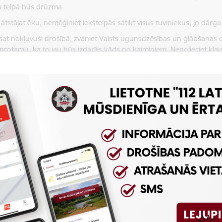
 telpā būs drūzma.
atstājat ēku, nemēģiniet iekštelpās satikt visus tuviniekus, jo dārga
sat nokļuvuši drošībā, zvaniet Valsts ugunsdzēsības un glābšanas 
protamu, ka to jau būs izdarījis kāds no kaimiņiem. Nenolieciet kla
m nepieciešamo informāciju.
t atpakaļ mājā, kamēr ugunsdzēsēji glābēji to nav atļāvuši.
nevarat izkļūt no telpas:
taustījuši durvis, jūtat, ka tās ir karstas, neveriet tās vaļā. Tas var
t durvis, liesmas uzreiz iekļūs istabā. Aizvērtās durvis var būt pa
 ierodas glābēji.
vis ir karstas, aizbāziet spraugas. Šim nolūkam vislabāk kalpos mitri
s.
 pieejams telefons un telpā, kurā atrodaties nav dūmu, zvaniet uz v
ņa numuru 112.
et pie loga un mazliet paveriet to. Atverot logu pilnīgi, Jūs radīsi
.