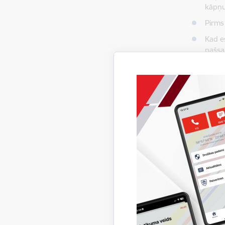
kāpņu
Pirms 
Kad e
pašsa
viņie
Neejie
Ja Jūs 
Ja, uz
Atvero
kamēr
Ja dur
drēbe
Ja ir
tālru
Rāpoji
istabā