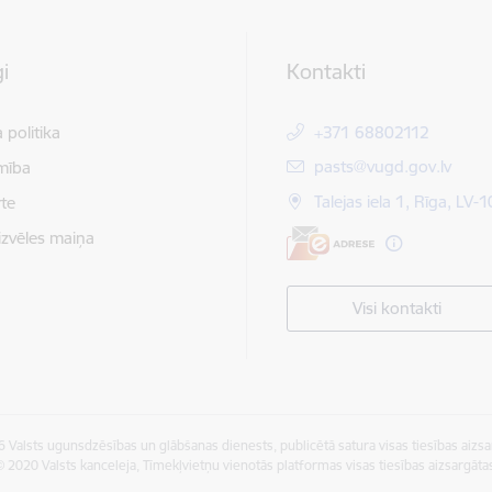
i
Kontakti
 politika
+371 68802112
E-pasts:
pasts@vugd.gov.lv
mība
Talejas iela 1, Rīga, LV-
te
izvēles maiņa
Visi kontakti
 Valsts ugunsdzēsības un glābšanas dienests, publicētā satura visas tiesības aizsa
 2020 Valsts kanceleja, Tīmekļvietņu vienotās platformas visas tiesības aizsargāta