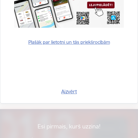
Plašāk par lietotni un tās priekšrocībām
Vai šī informācija bija noderīga?
Aizvērt
Sniegt atsauksmi
Esi pirmais, kurš uzzina!