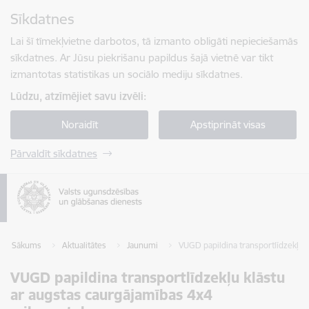
Pāriet uz lapas saturu
Sīkdatnes
Spied
lai meklētu
Enter
Lai šī tīmekļvietne darbotos, tā izmanto obligāti nepieciešamās
sīkdatnes. Ar Jūsu piekrišanu papildus šajā vietnē var tikt
izmantotas statistikas un sociālo mediju sīkdatnes.
Lūdzu, atzīmējiet savu izvēli:
Noraidīt
Apstiprināt visas
Pārvaldīt sīkdatnes
Sākums
Aktualitātes
Jaunumi
VUGD papildina transportlīdzekļu 
VUGD papildina transportlīdzekļu klāstu
ar augstas caurgājamības 4x4