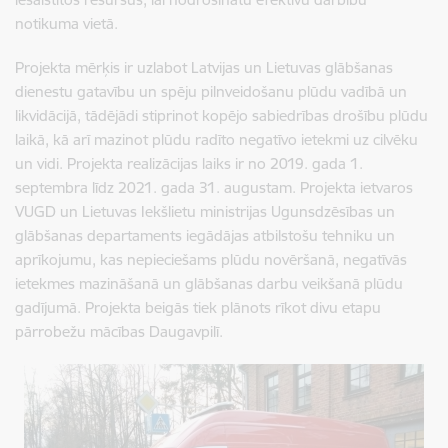
notikuma vietā.
Projekta mērķis ir uzlabot Latvijas un Lietuvas glābšanas
dienestu gatavību un spēju pilnveidošanu plūdu vadībā un
likvidācijā, tādējādi stiprinot kopējo sabiedrības drošību plūdu
laikā, kā arī mazinot plūdu radīto negatīvo ietekmi uz cilvēku
un vidi. Projekta realizācijas laiks ir no 2019. gada 1.
septembra līdz 2021. gada 31. augustam. Projekta ietvaros
VUGD un
Lietuvas Iekšlietu ministrijas Ugunsdzēsības un
glābšanas departaments iegādājas atbilstošu tehniku un
aprīkojumu, kas nepieciešams plūdu novēršanā, negatīvās
ietekmes mazināšanā un glābšanas darbu veikšanā plūdu
gadījumā. Projekta beigās tiek plānots rīkot divu etapu
pārrobežu mācības Daugavpilī.