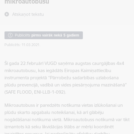
mikroautobusu
Atskaņot tekstu
Publicēts
pirms vairāk nekā 5 gadiem
Publicēts: 11.03.2021.
Šī gada 22.februārī VUGD saņēma augstas caurgājības 4x4
mikroautobusu, kas iegādāts Eiropas Kaimiņattiecību
instrumenta projektā “Pārrobežu sadarbības uzlabošana
plūdu prevencijā, vadībā un vides piesārņojuma mazināšanā”
(SAFE FLOOD, ENI-LLB-1-092).
Mikroautobuss ir paredzēts notikuma vietas izlūkošanai un
plūdu skarto apgabalu noteikšanai, kā arī glābēju
nogādāšanai notikuma vietā. Mikroautobuss notikumā var tikt
izmantots kā seku likvidācijas štābs ar mērķi koordinēt
iesaistītos resursus, lai nodrošinātu efektīvu darbību