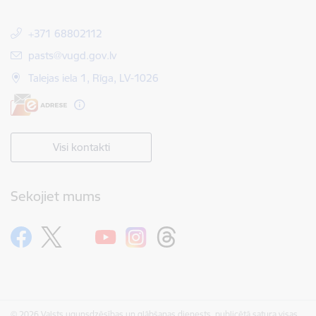
+371 68802112
E-pasts:
pasts@vugd.gov.lv
Talejas iela 1, Rīga, LV-1026
Visi kontakti
Sekojiet mums
© 2026 Valsts ugunsdzēsības un glābšanas dienests, publicētā satura visas