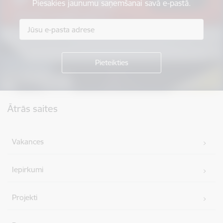
Piesakies jaunumu saņemšanai savā e-pastā.
Kājene
Ātrās saites
Vakances
Iepirkumi
Projekti