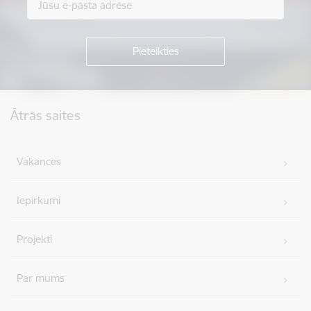
Kājene
Ātrās saites
Vakances
Iepirkumi
Projekti
Par mums