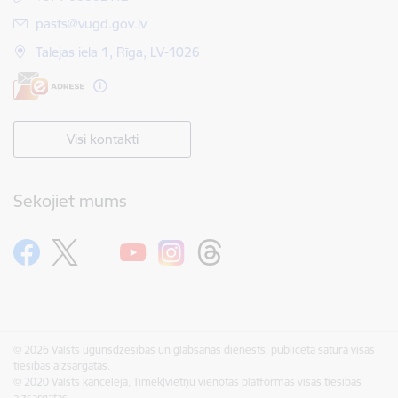
E-pasts:
pasts@vugd.gov.lv
Talejas iela 1, Rīga, LV-1026
Visi kontakti
Sekojiet mums
© 2026 Valsts ugunsdzēsības un glābšanas dienests, publicētā satura visas
tiesības aizsargātas.
© 2020 Valsts kanceleja, Tīmekļvietņu vienotās platformas visas tiesības
aizsargātas.