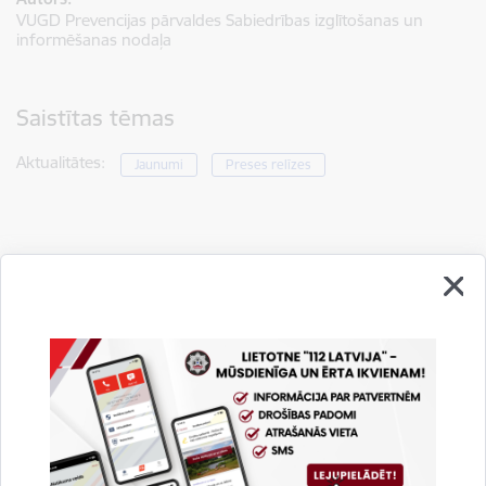
VUGD Prevencijas pārvaldes Sabiedrības izglītošanas un
informēšanas nodaļa
Saistītas tēmas
Aktualitātes:
Jaunumi
Preses relīzes
Drukāt lapu
Dalīties