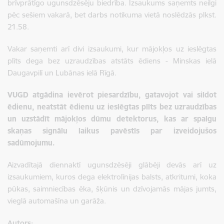
brīvprātīgo ugunsdzēsēju biedrība. Izsaukums saņemts neilgi
pēc sešiem vakarā, bet darbs notikuma vietā noslēdzās plkst.
21.58.
Vakar saņemti arī divi izsaukumi, kur mājokļos uz ieslēgtas
plīts dega bez uzraudzības atstāts ēdiens - Minskas ielā
Daugavpilī un Lubānas ielā Rīgā.
VUGD atgādina ievērot piesardzību, gatavojot vai sildot
ēdienu, neatstāt ēdienu uz ieslēgtas plīts bez uzraudzības
un uzstādīt mājokļos dūmu detektorus, kas ar spalgu
skaņas signālu laikus pavēstīs par izveidojušos
sadūmojumu.
Aizvadītajā diennaktī ugunsdzēsēji glābēji devās arī uz
izsaukumiem, kuros dega elektrolīnijas balsts, atkritumi, koka
pūkas, saimniecības ēka, šķūnis un dzīvojamās mājas jumts,
vieglā automašīna un garāža.
Autors: