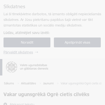
Pāriet uz lapas saturu
Sīkdatnes
Spied
lai meklētu
Enter
Lai šī tīmekļvietne darbotos, tā izmanto obligāti nepieciešamās
sīkdatnes. Ar Jūsu piekrišanu papildus šajā vietnē var tikt
izmantotas statistikas un sociālo mediju sīkdatnes.
Lūdzu, atzīmējiet savu izvēli:
Noraidīt
Apstiprināt visas
Pārvaldīt sīkdatnes
Sākums
Aktualitātes
Jaunumi
Vakar ugunsgrēkā Ogrē cietis cilv
Vakar ugunsgrēkā Ogrē cietis cilvēks
Atskaņot tekstu