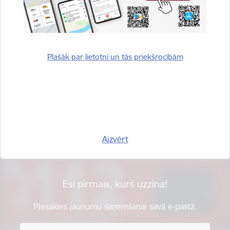
Plašāk par lietotni un tās priekšrocībām
Vai šī informācija bija noderīga?
Sniegt atsauksmi
Aizvērt
Esi pirmais, kurš uzzina!
Piesakies jaunumu saņemšanai savā e-pastā.