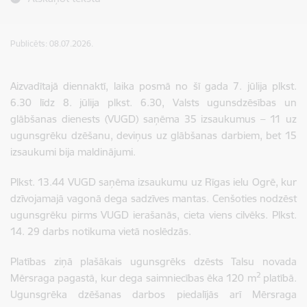
Publicēts: 08.07.2026.
Aizvadītajā diennaktī, laika posmā no šī gada 7. jūlija plkst.
6.30 līdz 8. jūlija plkst. 6.30, Valsts ugunsdzēsības un
glābšanas dienests (VUGD) saņēma 35 izsaukumus – 11 uz
ugunsgrēku dzēšanu, deviņus uz glābšanas darbiem, bet 15
izsaukumi bija maldinājumi.
Plkst. 13.44 VUGD saņēma izsaukumu uz Rīgas ielu Ogrē, kur
dzīvojamajā vagonā dega sadzīves mantas. Cenšoties nodzēst
ugunsgrēku pirms VUGD ierašanās, cieta viens cilvēks. Plkst.
14. 29 darbs notikuma vietā noslēdzās.
Platības ziņā plašākais ugunsgrēks dzēsts Talsu novada
2
Mērsraga pagastā, kur dega saimniecības ēka 120 m
platībā.
Ugunsgrēka dzēšanas darbos piedalījās arī Mērsraga